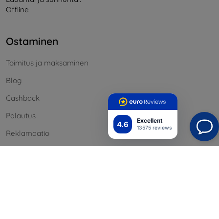
Offline
Ostaminen
Toimitus ja maksaminen
Blog
Cashback
Palautus
Excellent
4.6
13575 reviews
Reklamaatio
Yhteystiedot
Tiedot
Brändimme
Evästeesi