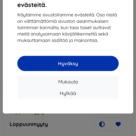
evästeitä.
Käytämme sivustollamme evästeitä. Osa niistä
on välttämättömiä sivuston asianmukaisen
Legrand
toiminnan kannalta, kun taas toiset auttavat
Pidike Legrand wit Netatmo náhradní oboustr.
meitä analysoimaan kävijäliikennettä sekä
lepen., žlu. (64871)
mukauttamaan sisältöä ja mainontaa.
28,90 €
26,02 €
Hyväksy
Hinta ilman ALV:tä
20,98 €
Mukauta
Lisää
Alennus kupongilla
-10%
EXTRA10
ostoskoriin
Hylkää
Loppuunmyyty
Loppuunmyyty