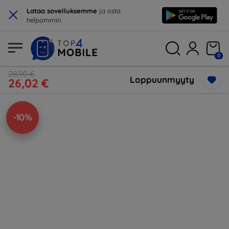
×
Lataa sovelluksemme
ja osta
helpommin.
0
28,90 €
Loppuunmyyty
26,02 €
-10%