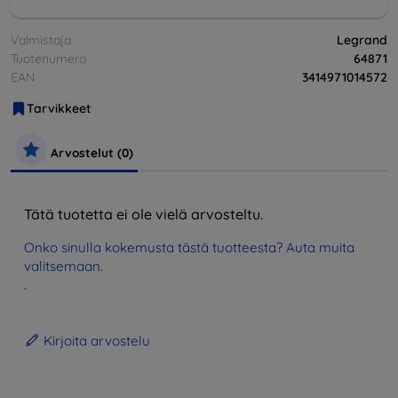
Valmistaja
Legrand
Tuotenumero
64871
EAN
3414971014572
Tarvikkeet
Arvostelut (0)
Tätä tuotetta ei ole vielä arvosteltu.
Onko sinulla kokemusta tästä tuotteesta? Auta muita
valitsemaan.
.
Kirjoita arvostelu