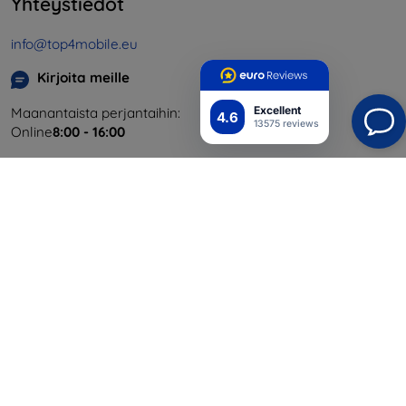
Yhteystiedot
info@top4mobile.eu
Kirjoita meille
Excellent
Maanantaista perjantaihin:
4.6
13575 reviews
Online
8:00 - 16:00
Lauantai ja sunnuntai:
Offline
Ostaminen
Toimitus ja maksaminen
Blog
Cashback
Palautus