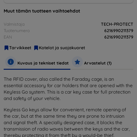
Muut tämän tuotteen vaihtoehdot
Valmistaja
TECH-PROTECT
Tuotenumero
6216990211379
EAN
6216990211379
Tarvikkeet
Kotelot ja suojakuoret
Kuvaus ja tekniset tiedot
Arvostelut (1)
The RFID cover, also called the Faraday cage, is an
essential accessory for car holders that are opened with the
Keyless Go system. This is a car key case for full protection
and safety of your vehicle.
Keyless Go keys allow for convenient, remote opening of
the car, but at the same time they are prone to intrusion
and signal theft. A specially designed case, it blocks the
transmission of radio waves between the keys and the car,
thereby protecting it from theft by a would-be thief.