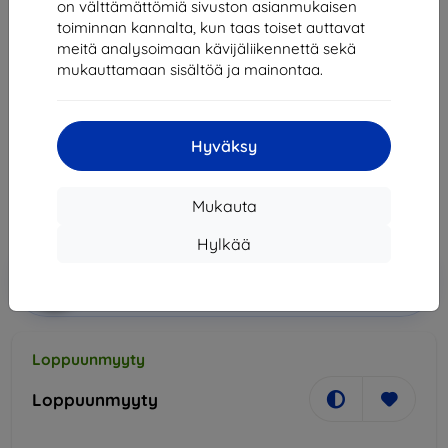
on välttämättömiä sivuston asianmukaisen
toiminnan kannalta, kun taas toiset auttavat
Kotelo KLATKA FARADAYA TECH-
1x
meitä analysoimaan kävijäliikennettä sekä
PROTECT V1 KEYLESS RFID
mukauttamaan sisältöä ja mainontaa.
SIGNAL BLOCKER CASE CARBON
(6216990211379)
Kuvaus ja tekniset tiedot
Hyväksy
17,91 €
16,12 €
Mukauta
Hinta ilman ALV:tä
13,00 €
Hylkää
Lisää
Alennus kupongilla
-10%
EXTRA10
ostoskoriin
Loppuunmyyty
Loppuunmyyty