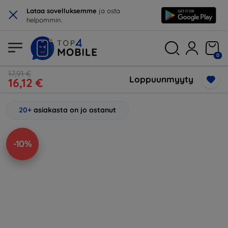
×
Lataa sovelluksemme
ja osta
helpommin.
0
17,91 €
Loppuunmyyty
16,12 €
20+
asiakasta on jo ostanut
-10%