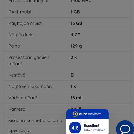
Prosessorin taajuus
1400
MHz
RAM-muisti
1
GB
Käyttäjän muisti
16
GB
Näytön koko
4,7
"
Paino
129
g
Prosessorin ytimien
2
x
määrä
Kestävä
Ei
Näyttöjen lukumäärä
1
x
Värien määrä
16
mil
Kamera
Kyllä
Sisäänrakennettu salama
Kyllä
Excellent
4.6
13575 reviews
MP3-toisto
Kyllä