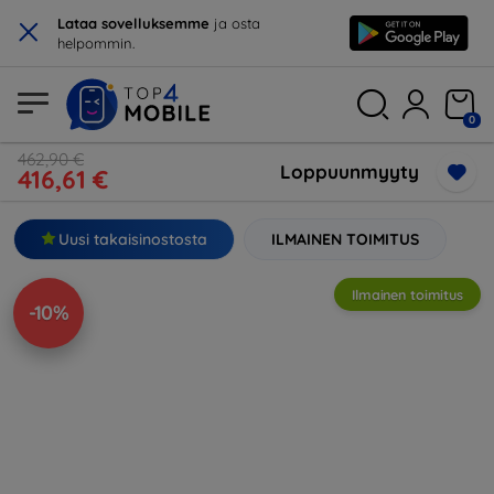
×
Lataa sovelluksemme
ja osta
helpommin.
0
462,90 €
Loppuunmyyty
416,61 €
Uusi takaisinostosta
ILMAINEN TOIMITUS
Ilmainen toimitus
-10%