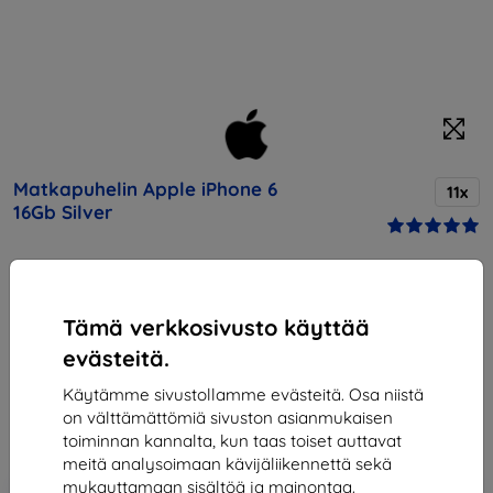
Matkapuhelin Apple iPhone 6
11x
16Gb Silver
Osta tämä laite ja saat
25% alennusta
kaikista sen
lisävarusteista!
Tämä verkkosivusto käyttää
evästeitä.
Hinta
462,90 €
Käytämme sivustollamme evästeitä. Osa niistä
416,61 €
on välttämättömiä sivuston asianmukaisen
toiminnan kannalta, kun taas toiset auttavat
meitä analysoimaan kävijäliikennettä sekä
Lisää
mukauttamaan sisältöä ja mainontaa.
Alennus kupongilla