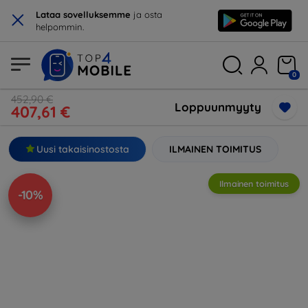
×
Lataa sovelluksemme
ja osta
helpommin.
0
452,90 €
Loppuunmyyty
407,61 €
Uusi takaisinostosta
ILMAINEN TOIMITUS
Ilmainen toimitus
-10%