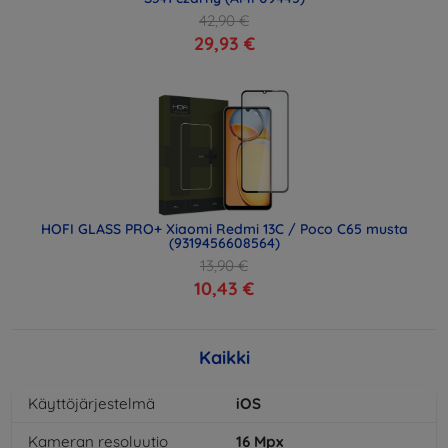
42,90 €
29,93 €
HOFI GLASS PRO+ Xiaomi Redmi 13C / Poco C65 musta
(9319456608564)
13,90 €
10,43 €
Kaikki
Käyttöjärjestelmä
iOS
Kameran resoluutio
16
Mpx