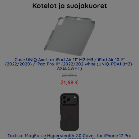
Kotelot ja suojakuoret
Case UNIQ Axel for iPad Air 11" M2-M3 / iPad Air 10.9"
(2022/2020) / iPad Pro 11" (2022/202 white (UNIQ-PDA11(M2)-
AXELCWHT)
28,90 €
21,68 €
Tactical MagForce Hyperstealth 2.0 Cover for iPhone 17 Pro