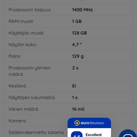
Prosessorin taajuus
1400
MHz
RAM-muisti
1
GB
Käyttäjän muisti
128
GB
Näytön koko
4,7
"
Paino
129
g
Prosessorin ytimien
2
x
määrä
Kestävä
Ei
Näyttöjen lukumäärä
1
x
Värien määrä
16
mil
Kamera
Kyllä
Sisäänrakennettu salama
Kyllä
Excellent