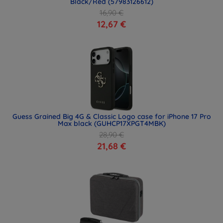
Black/Red (57983126612)
16,90 €
12,67 €
Guess Grained Big 4G & Classic Logo case for iPhone 17 Pro
Max black (GUHCP17XPGT4MBK)
28,90 €
21,68 €