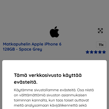
Matkapuhelin Apple iPhone 6
11x
128GB - Space Grey
Osta tämä laite ja saat
25% alennusta
kaikista sen
lisävarusteista!
Tämä verkkosivusto käyttää
evästeitä.
Hinta
452,90 €
Käytämme sivustollamme evästeitä. Osa niistä
407,61 €
on välttämättömiä sivuston asianmukaisen
toiminnan kannalta, kun taas toiset auttavat
meitä analysoimaan kävijäliikennettä sekä