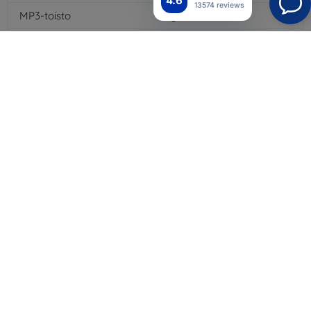
4.6
13574 reviews
MP3-toisto
Kyllä
3,5 mm:n liitäntä
Kyllä
NFC
Kyllä
4G/LTE
Kyllä
Multimediaviestit MMS
Kyllä
Akkutyyppi
Li-ion
Akun kapasiteetti
1800
mAh
Valmiusaika
250
hod
Bluetooth
Kyllä
WiFi
Kyllä
EDGE
Kyllä
GPS-moduuli
Kyllä