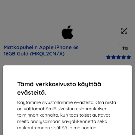
Matkapuhelin Apple iPhone 6s
11x
16GB Gold (MKQL2CN/A)
Osta tämä laite ja saat
25% alennusta
kaikista sen
lisävarusteista!
Tämä verkkosivusto käyttää
evästeitä.
Hinta
382,90 €
Käytämme sivustollamme evästeitä. Osa niistä
344,61 €
on välttämättömiä sivuston asianmukaisen
toiminnan kannalta, kun taas toiset auttavat
meitä analysoimaan kävijäliikennettä sekä
mukauttamaan sisältöä ja mainontaa.
Lisää
Alennus kupongilla
-10%
EXTRA10
ostoskoriin