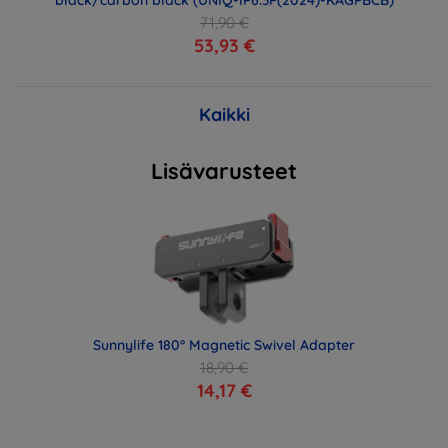
black/carbon black (UNIQ-IP6.3P(2024)-KAGPBCB)
71,90 €
53,93 €
Kaikki
Lisävarusteet
Sunnylife 180° Magnetic Swivel Adapter
18,90 €
14,17 €