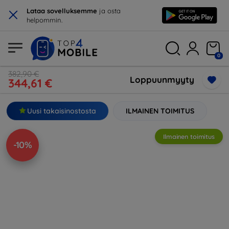
×
Lataa sovelluksemme
ja osta
helpommin.
0
382,90 €
Loppuunmyyty
344,61 €
Uusi takaisinostosta
ILMAINEN TOIMITUS
Ilmainen toimitus
-10%