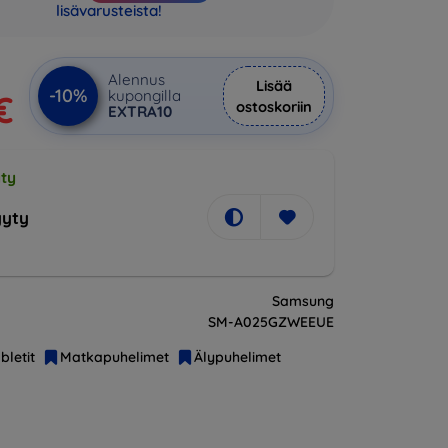
lisävarusteista!
Alennus
Lisää
-10%
kupongilla
€
ostoskoriin
EXTRA10
ty
yty
Samsung
SM-A025GZWEEUE
bletit
Matkapuhelimet
Älypuhelimet