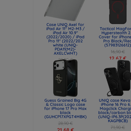
Case UNIQ Axel for
iPad Air 11" M2-M3 /
Tactical MagFo
iPad Air 10.9"
Hyperstealth 2
(2022/2020) / iPad
Cover for iPhone
Pro 11" (2022/202
Pro Black/Re
white (UNIQ-
(57983126612
PDA11(M2)-
16,90 €
AXELCWHT)
12,67 €
28,90 €
21,68 €
Guess Grained Big 4G
UNIQ case Keva 
& Classic Logo case
iPhone 16 Pro 6
for iPhone 17 Pro Max
Magclick Charg
black
black/carbon bl
(GUHCP17XPGT4MBK)
(UNIQ-IP6.3P(20
KAGPBCB)
28,90 €
71,90 €
21,68 €