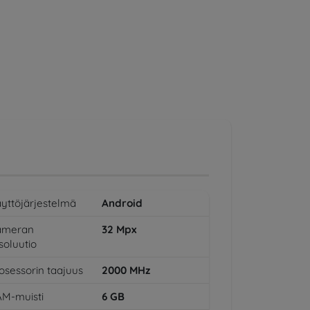
yttöjärjestelmä
Android
ameran
32
Mpx
soluutio
osessorin taajuus
2000
MHz
M-muisti
6
GB