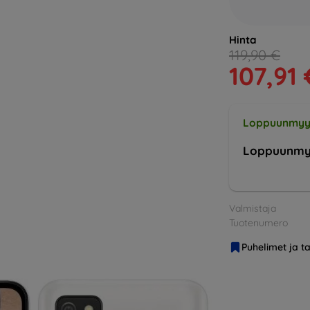
Hinta
119,90 €
107,91 
Loppuunmyy
Loppuunmy
Valmistaja
Tuotenumero
Puhelimet ja ta