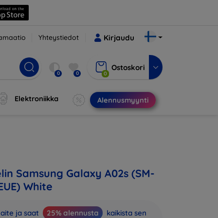
amaatio
Yhteystiedot
Kirjaudu
Ostoskori
0
0
0
Elektroniikka
Alennusmyynti
lin Samsung Galaxy A02s (SM-
UE) White
aite ja saat
25% alennusta
kaikista sen