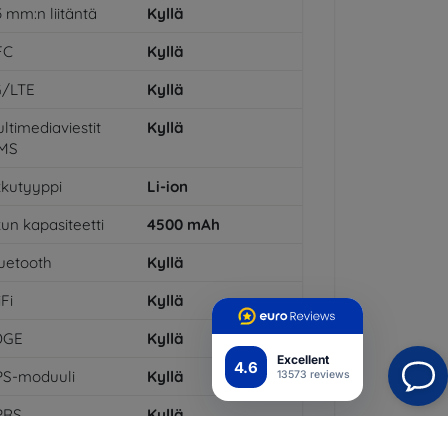
5 mm:n liitäntä
Kyllä
FC
Kyllä
G/LTE
Kyllä
ltimediaviestit
Kyllä
MS
kutyyppi
Li-ion
un kapasiteetti
4500
mAh
uetooth
Kyllä
Fi
Kyllä
DGE
Kyllä
Excellent
4.6
PS-moduuli
Kyllä
13573 reviews
PRS
Kyllä