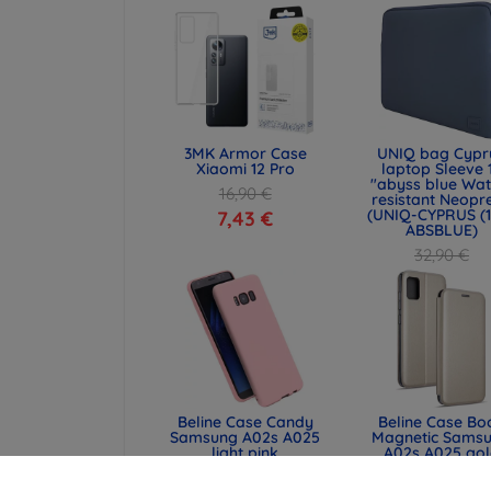
53,93 €
3MK Armor Case
UNIQ bag Cypr
Xiaomi 12 Pro
laptop Sleeve 
"abyss blue Wat
16,90 €
resistant Neopr
(UNIQ-CYPRUS (1
7,43 €
ABSBLUE)
32,90 €
24,68 €
Beline Case Candy
Beline Case Bo
Samsung A02s A025
Magnetic Sams
light pink
A02s A025 go
10,90 €
10,90 €