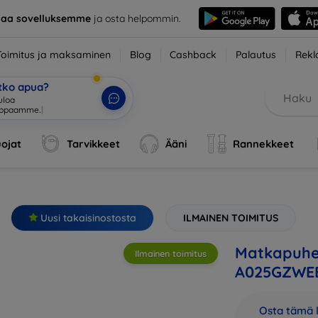
taa sovelluksemme
ja osta helpommin.
Toimitus ja maksaminen
Blog
Cashback
Palautus
Rekl
etko apua?
ojat
Tarvikkeet
Ääni
Rannekkeet
Uusi takaisinostosta
ILMAINEN TOIMITUS
Matkapuhe
Ilmainen toimitus
A025GZWEE
Osta tämä l