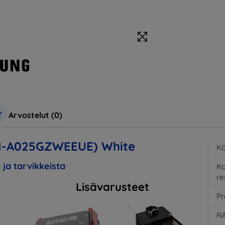
Arvostelut (0)
M-A025GZWEEUE) White
Kä
 ja tarvikkeista
K
re
Lisävarusteet
Pr
RA