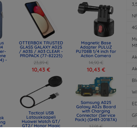
3,
N
4
Mu
us
OTTERBOX TRUSTED
Magnetic Base
M
14
GLASS GALAXY A02S
Adapter PULUZ
er-
/ A03S / A03 CLEAR -
PU708B 1/4 inch for
ene
PROPACK (77-82225)
Action Camera
Ak
4) -
23,89 €
14,90 €
Ak
10,43 €
10,43 €
Bl
Wi
Samsung A025
E
Galaxy A02s Board
with Charging
Tactical USB
G
Connector (Service
Latauskaapeli
ok
Pack) (GH81-20187A)
Huawei Watch GT/
ung
GT2/ Honor Magic
17,91 €
ld
G
Watch 2:lle (2447490)
13,43 €
17,91 €