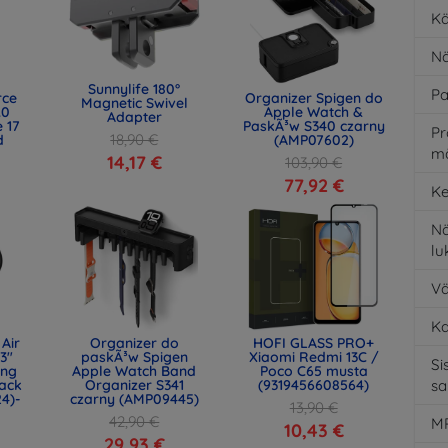
Kä
Nä
Sunnylife 180°
Pa
rce
Organizer Spigen do
Magnetic Swivel
.0
Apple Watch &
Adapter
 17
PaskÃ³w S340 czarny
Pr
18,90 €
d
(AMP07602)
m
)
14,17 €
103,90 €
77,92 €
Ke
Nä
l
Vä
K
Air
Organizer do
HOFI GLASS PRO+
.3"
paskÃ³w Spigen
Xiaomi Redmi 13C /
Si
ing
Apple Watch Band
Poco C65 musta
ack
Organizer S341
(9319456608564)
s
24)-
czarny (AMP09445)
13,90 €
42,90 €
MP
10,43 €
29,93 €