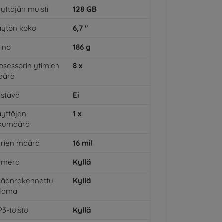
yttäjän muisti
128
GB
ytön koko
6,7
"
ino
186
g
osessorin ytimien
8
x
äärä
stävä
Ei
yttöjen
1
x
ukumäärä
rien määrä
16
mil
amera
Kyllä
säänrakennettu
Kyllä
alama
3-toisto
Kyllä