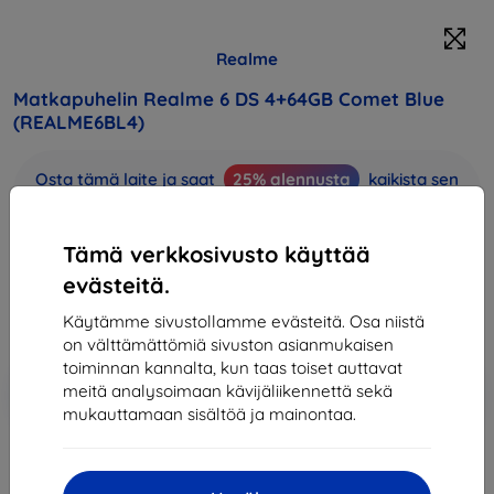
Realme
Matkapuhelin Realme 6 DS 4+64GB Comet Blue
(REALME6BL4)
Osta tämä laite ja saat
25% alennusta
kaikista sen
lisävarusteista!
Tämä verkkosivusto käyttää
273,90 €
246,51 €
evästeitä.
Käytämme sivustollamme evästeitä. Osa niistä
Hinta ilman ALV:tä
198,80 €
on välttämättömiä sivuston asianmukaisen
toiminnan kannalta, kun taas toiset auttavat
Lisää
Alennus kupongilla
-10%
meitä analysoimaan kävijäliikennettä sekä
EXTRA10
ostoskoriin
mukauttamaan sisältöä ja mainontaa.
Loppuunmyyty