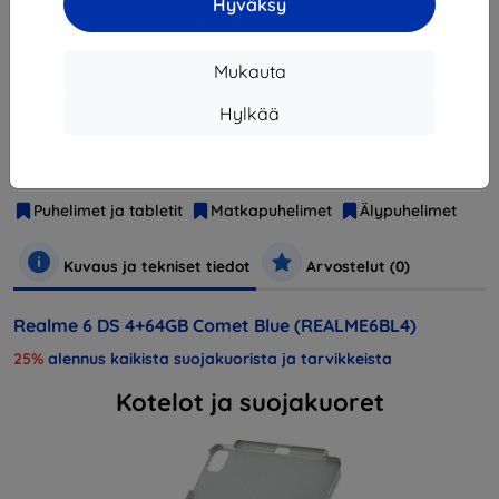
Hyväksy
Loppuunmyyty
Mukauta
Hylkää
Valmistaja
Realme
Tuotenumero
REALME6BL4
EAN
6941399007819
Puhelimet ja tabletit
Matkapuhelimet
Älypuhelimet
Kuvaus ja tekniset tiedot
Arvostelut (0)
Realme 6 DS 4+64GB Comet Blue (REALME6BL4)
25%
alennus kaikista suojakuorista ja tarvikkeista
Kotelot ja suojakuoret