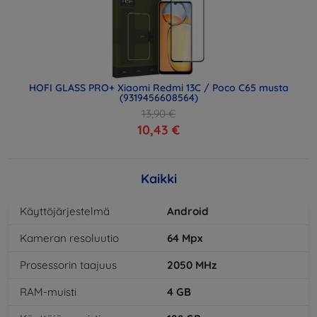
HOFI GLASS PRO+ Xiaomi Redmi 13C / Poco C65 musta
(9319456608564)
13,90 €
10,43 €
Kaikki
Käyttöjärjestelmä
Android
Kameran resoluutio
64
Mpx
Prosessorin taajuus
2050
MHz
RAM-muisti
4
GB