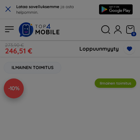
×
Lataa sovelluksemme
ja osta
helpommin.
0
273,90 €
Loppuunmyyty
246,51 €
ILMAINEN TOIMITUS
Ilmainen toimitus
-10%