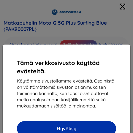
Matkapuhelin Moto G 5G Plus Surfing Blue
(PAK90007PL)
Osta tämä laite ja saat
25% alennusta
kaikista sen
lisävarusteista!
Tämä verkkosivusto käyttää
361,89 €
325,71 €
evästeitä.
Käytämme sivustollamme evästeitä. Osa niistä
Hinta ilman ALV:tä
262,67 €
on välttämättömiä sivuston asianmukaisen
toiminnan kannalta, kun taas toiset auttavat
Lisää
Alennus kupongilla
meitä analysoimaan kävijäliikennettä sekä
-10%
EXTRA10
ostoskoriin
mukauttamaan sisältöä ja mainontaa.
Loppuunmyyty
Hyväksy