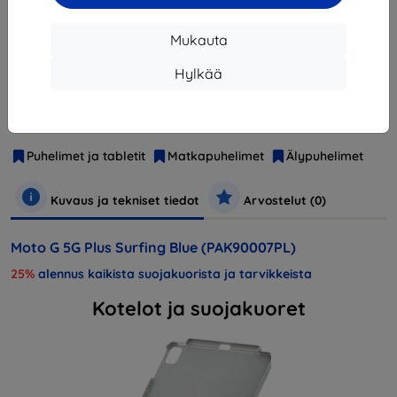
Loppuunmyyty
Mukauta
Hylkää
Valmistaja
Motorola
Tuotenumero
PAK90007PL
EAN
840023205712
Puhelimet ja tabletit
Matkapuhelimet
Älypuhelimet
Kuvaus ja tekniset tiedot
Arvostelut (0)
Moto G 5G Plus Surfing Blue (PAK90007PL)
25%
alennus kaikista suojakuorista ja tarvikkeista
Kotelot ja suojakuoret