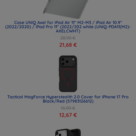
Case UNIQ Axel for iPad Air 11" M2-M3 / iPad Air 10.9"
(2022/2020) / iPad Pro 11" (2022/202 white (UNIQ-PDA11(M2)-
AXELCWHT)
28,90 €
21,68 €
Tactical MagForce Hyperstealth 2.0 Cover for iPhone 17 Pro
Black/Red (57983126612)
16,90 €
12,67 €