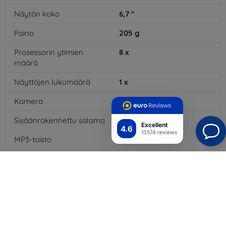
Näytön koko
6,7
"
Paino
205
g
Prosessorin ytimien
8
x
määrä
Näyttöjen lukumäärä
1
x
Kamera
Kyllä
Sisäänrakennettu salama
Kyllä
Excellent
4.6
13574 reviews
MP3-toisto
Kyllä
3,5 mm:n liitäntä
Kyllä
NFC
Ei
4G/LTE
Kyllä
Multimediaviestit MMS
Kyllä