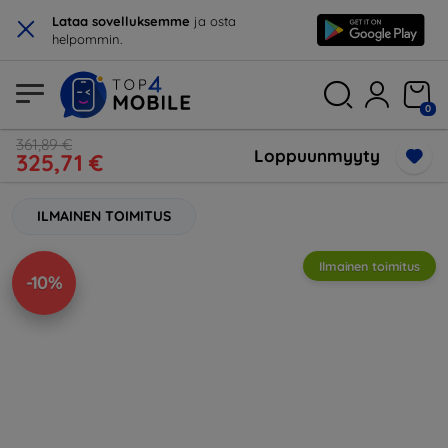
×
Lataa sovelluksemme
ja osta
helpommin.
0
361,89 €
Loppuunmyyty
325,71 €
ILMAINEN TOIMITUS
Ilmainen toimitus
-10%