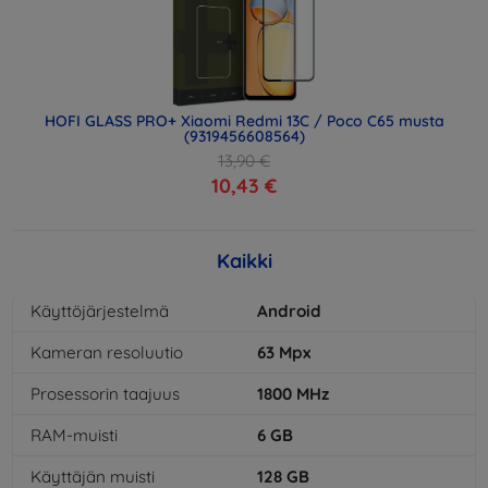
HOFI GLASS PRO+ Xiaomi Redmi 13C / Poco C65 musta
(9319456608564)
13,90 €
10,43 €
Kaikki
Käyttöjärjestelmä
Android
Kameran resoluutio
63
Mpx
Prosessorin taajuus
1800
MHz
RAM-muisti
6
GB
Käyttäjän muisti
128
GB