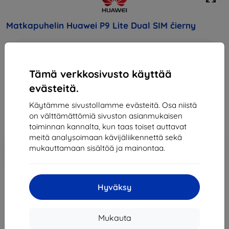
Matkapuhelin Huawei P9 Lite Dual SIM čierny
Osta tämä laite ja saat
25% alennusta
kaikista sen
lisävarusteista!
Tämä verkkosivusto käyttää
Hinta
evästeitä.
199,90 €
Käytämme sivustollamme evästeitä. Osa niistä
179,91 €
on välttämättömiä sivuston asianmukaisen
toiminnan kannalta, kun taas toiset auttavat
meitä analysoimaan kävijäliikennettä sekä
Lisää
Alennus kupongilla
-10%
mukauttamaan sisältöä ja mainontaa.
EXTRA10
ostoskoriin
Hyväksy
Loppuunmyyty
Loppuunmyyty
Mukauta