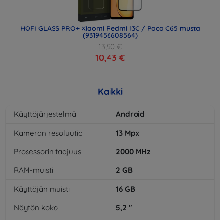
HOFI GLASS PRO+ Xiaomi Redmi 13C / Poco C65 musta
(9319456608564)
13,90 €
10,43 €
Kaikki
Käyttöjärjestelmä
Android
Kameran resoluutio
13
Mpx
Prosessorin taajuus
2000
MHz
RAM-muisti
2
GB
Käyttäjän muisti
16
GB
Näytön koko
5,2
"