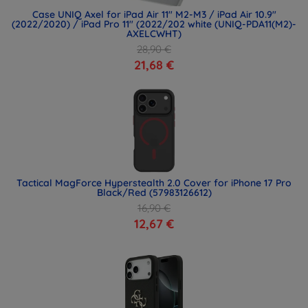
Case UNIQ Axel for iPad Air 11" M2-M3 / iPad Air 10.9"
(2022/2020) / iPad Pro 11" (2022/202 white (UNIQ-PDA11(M2)-
AXELCWHT)
28,90 €
21,68 €
Tactical MagForce Hyperstealth 2.0 Cover for iPhone 17 Pro
Black/Red (57983126612)
16,90 €
12,67 €