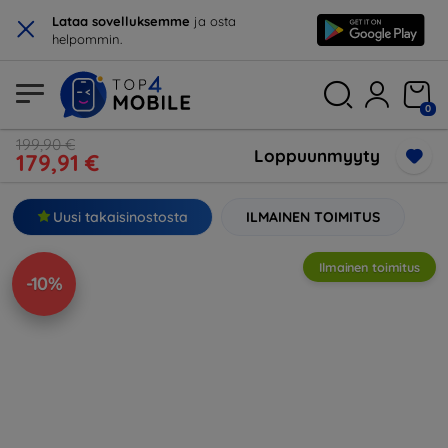
×
Lataa sovelluksemme
ja osta
helpommin.
0
199,90 €
Loppuunmyyty
179,91 €
Uusi takaisinostosta
ILMAINEN TOIMITUS
Ilmainen toimitus
-10%