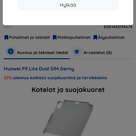
Hylkää
Valmistaja
Huawei
Tuotenumero
SP-P9LITEDSBOM
EAN
6901443114474
Puhelimet ja tabletit
Matkapuhelimet
Älypuhelimet
Kuvaus ja tekniset tiedot
Arvostelut (0)
Huawei P9 Lite Dual SIM čierny
25%
alennus kaikista suojakuorista ja tarvikkeista
Kotelot ja suojakuoret