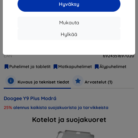
Hyväksy
Loppuunmyyty
Loppuunmyyty
Mukauta
Hylkää
Valmistaja
Doogee
Tuotenumero
Y9 Plus Jewelry blue
EAN
6924351697020
Puhelimet ja tabletit
Matkapuhelimet
Älypuhelimet
Kuvaus ja tekniset tiedot
Arvostelut (1)
Doogee Y9 Plus Modrá
25%
alennus kaikista suojakuorista ja tarvikkeista
Kotelot ja suojakuoret