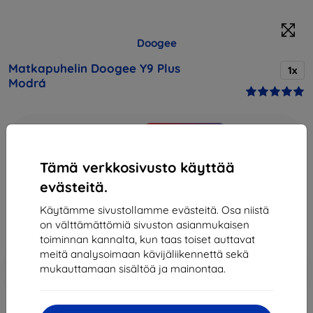
Doogee
Matkapuhelin Doogee Y9 Plus
1x
Modrá
Osta tämä laite ja saat
25% alennusta
kaikista sen
lisävarusteista!
Tämä verkkosivusto käyttää
137,90 €
evästeitä.
124,11 €
Käytämme sivustollamme evästeitä. Osa niistä
on välttämättömiä sivuston asianmukaisen
Hinta ilman ALV:tä
100,09 €
toiminnan kannalta, kun taas toiset auttavat
meitä analysoimaan kävijäliikennettä sekä
Lisää
Alennus kupongilla
-10%
mukauttamaan sisältöä ja mainontaa.
EXTRA10
ostoskoriin