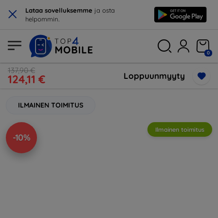
×
Lataa sovelluksemme
ja osta
helpommin.
0
137,90 €
Loppuunmyyty
124,11 €
ILMAINEN TOIMITUS
Ilmainen toimitus
-10%