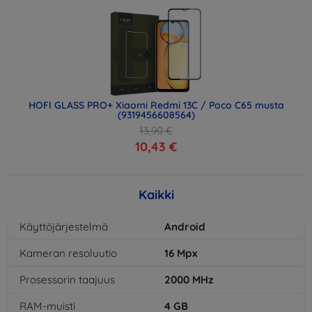
HOFI GLASS PRO+ Xiaomi Redmi 13C / Poco C65 musta
(9319456608564)
13,90 €
10,43 €
Kaikki
Käyttöjärjestelmä
Android
Kameran resoluutio
16
Mpx
Prosessorin taajuus
2000
MHz
RAM-muisti
4
GB