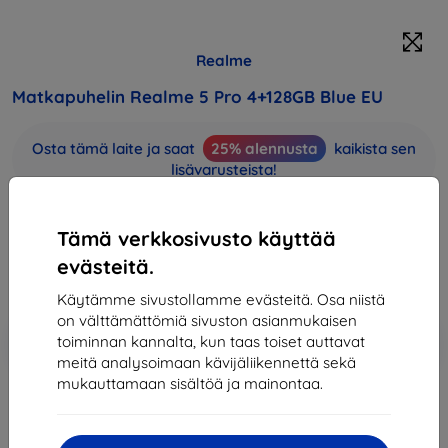
Realme
Matkapuhelin Realme 5 Pro 4+128GB Blue EU
Osta tämä laite ja saat
25% alennusta
kaikista sen
lisävarusteista!
281,90 €
253,72 €
Tämä verkkosivusto käyttää
evästeitä.
Hinta ilman ALV:tä
204,61 €
Käytämme sivustollamme evästeitä. Osa niistä
on välttämättömiä sivuston asianmukaisen
Lisää
Alennus kupongilla
-10%
toiminnan kannalta, kun taas toiset auttavat
EXTRA10
ostoskoriin
meitä analysoimaan kävijäliikennettä sekä
mukauttamaan sisältöä ja mainontaa.
Loppuunmyyty