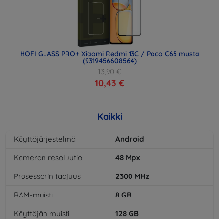
HOFI GLASS PRO+ Xiaomi Redmi 13C / Poco C65 musta
(9319456608564)
13,90 €
10,43 €
Kaikki
Käyttöjärjestelmä
Android
Kameran resoluutio
48
Mpx
Prosessorin taajuus
2300
MHz
RAM-muisti
8
GB
Käyttäjän muisti
128
GB