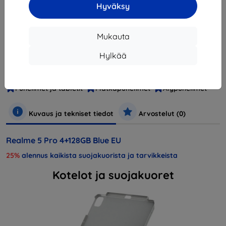
Hyväksy
Loppuunmyyty
Mukauta
Valmistaja
Realme
Hylkää
Tuotenumero
Realme 5 Pro 4+128GB DS Modrý
EAN
6971914087156
Puhelimet ja tabletit
Matkapuhelimet
Älypuhelimet
Kuvaus ja tekniset tiedot
Arvostelut (0)
Realme 5 Pro 4+128GB Blue EU
25%
alennus kaikista suojakuorista ja tarvikkeista
Kotelot ja suojakuoret