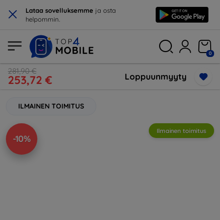
×
Lataa sovelluksemme
ja osta
helpommin.
0
281,90 €
Loppuunmyyty
253,72 €
ILMAINEN TOIMITUS
Ilmainen toimitus
-10%