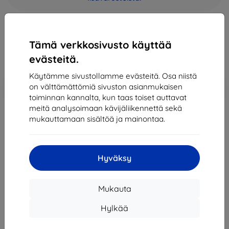
34,91 €
31,42 €
Tämä verkkosivusto käyttää
Hinta ilman ALV:tä
25,34 €
evästeitä.
Käytämme sivustollamme evästeitä. Osa niistä
Lisää
Alennus kupongilla
-10%
on välttämättömiä sivuston asianmukaisen
EXTRA10
ostoskoriin
toiminnan kannalta, kun taas toiset auttavat
meitä analysoimaan kävijäliikennettä sekä
mukauttamaan sisältöä ja mainontaa.
Loppuunmyyty
Loppuunmyyty
Hyväksy
Mukauta
Valmistaja
Nokia
Tuotenumero
110 DS Black
Hylkää
EAN
6438409039118