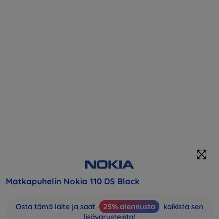
Matkapuhelin Nokia 110 DS Black
Osta tämä laite ja saat
25% alennusta
kaikista sen
lisävarusteista!