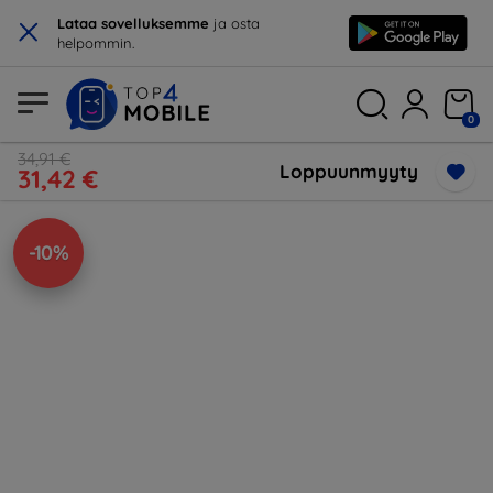
×
Lataa sovelluksemme
ja osta
helpommin.
0
34,91 €
Loppuunmyyty
31,42 €
-10%