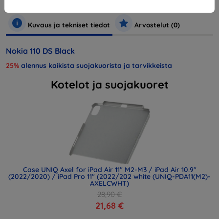
Puhelimet ja tabletit
Matkapuhelimet
Älypuhelimet
Kuvaus ja tekniset tiedot
Arvostelut (0)
Nokia 110 DS Black
25%
alennus kaikista suojakuorista ja tarvikkeista
Kotelot ja suojakuoret
Case UNIQ Axel for iPad Air 11" M2-M3 / iPad Air 10.9"
(2022/2020) / iPad Pro 11" (2022/202 white (UNIQ-PDA11(M2)-
AXELCWHT)
28,90 €
21,68 €