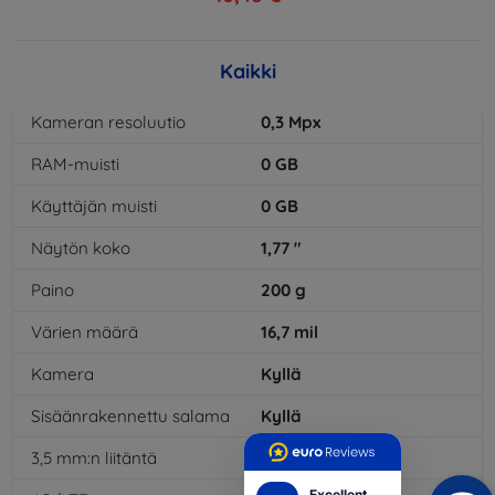
Kaikki
Kameran resoluutio
0,3
Mpx
RAM-muisti
0
GB
Käyttäjän muisti
0
GB
Näytön koko
1,77
"
Paino
200
g
Värien määrä
16,7
mil
Kamera
Kyllä
Sisäänrakennettu salama
Kyllä
3,5 mm:n liitäntä
Kyllä
Excellent