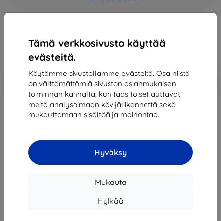
49,90 €
44,91 €
Tämä verkkosivusto käyttää
Hinta ilman ALV:tä
36,22 €
evästeitä.
Käytämme sivustollamme evästeitä. Osa niistä
Lisää
Alennus kupongilla
-10%
on välttämättömiä sivuston asianmukaisen
EXTRA10
ostoskoriin
toiminnan kannalta, kun taas toiset auttavat
meitä analysoimaan kävijäliikennettä sekä
mukauttamaan sisältöä ja mainontaa.
Loppuunmyyty
Loppuunmyyty
Hyväksy
Mukauta
Valmistaja
Nokia
Tuotenumero
210 DS Black
Hylkää
EAN
6438409029300