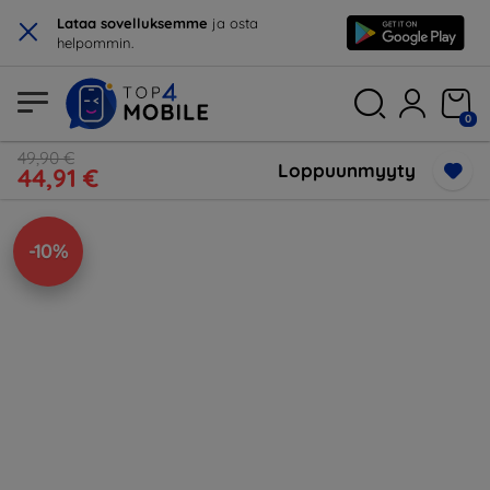
×
Lataa sovelluksemme
ja osta
helpommin.
0
49,90 €
Loppuunmyyty
44,91 €
-10%