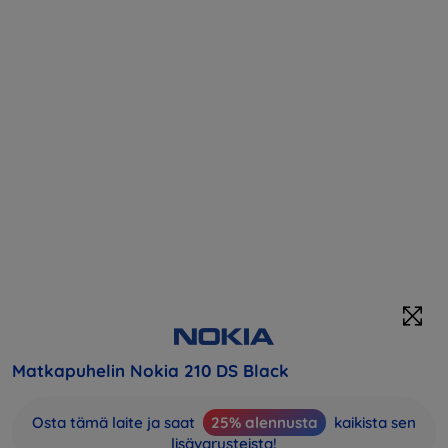
Matkapuhelin Nokia 210 DS Black
Osta tämä laite ja saat
25% alennusta
kaikista sen
lisävarusteista!