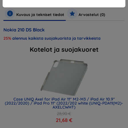
Puhelimet ja tabletit
Matkapuhelimet
Älypuhelimet
Kuvaus ja tekniset tiedot
Arvostelut (0)
Nokia 210 DS Black
25%
alennus kaikista suojakuorista ja tarvikkeista
Kotelot ja suojakuoret
Case UNIQ Axel for iPad Air 11" M2-M3 / iPad Air 10.9"
(2022/2020) / iPad Pro 11" (2022/202 white (UNIQ-PDA11(M2)-
AXELCWHT)
28,90 €
21,68 €