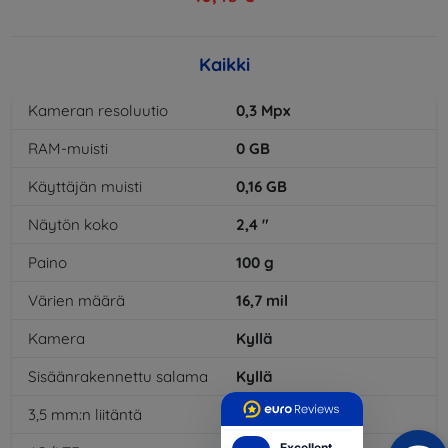
Kaikki
Kameran resoluutio
0,3
Mpx
RAM-muisti
0
GB
Käyttäjän muisti
0,16
GB
Näytön koko
2,4
"
Paino
100
g
Värien määrä
16,7
mil
Kamera
Kyllä
Sisäänrakennettu salama
Kyllä
3,5 mm:n liitäntä
Kyllä
Excellent