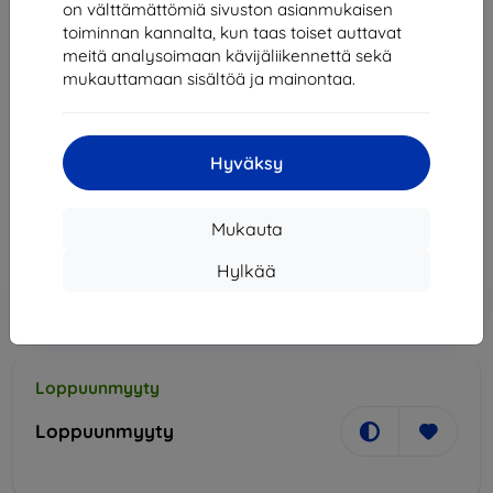
on välttämättömiä sivuston asianmukaisen
Matkapuhelin Honor 20 Lite 128GB, Červený
toiminnan kannalta, kun taas toiset auttavat
meitä analysoimaan kävijäliikennettä sekä
mukauttamaan sisältöä ja mainontaa.
Osta tämä laite ja saat
25% alennusta
kaikista sen
lisävarusteista!
230,90 €
Hyväksy
207,81 €
Mukauta
Hinta ilman ALV:tä
167,59 €
Hylkää
Lisää
Alennus kupongilla
-10%
EXTRA10
ostoskoriin
Loppuunmyyty
Loppuunmyyty