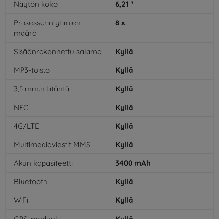
Näytön koko
6,21
"
Prosessorin ytimien
8
x
määrä
Sisäänrakennettu salama
Kyllä
MP3-toisto
Kyllä
3,5 mm:n liitäntä
Kyllä
NFC
Kyllä
4G/LTE
Kyllä
Multimediaviestit MMS
Kyllä
Akun kapasiteetti
3400
mAh
Bluetooth
Kyllä
WiFi
Kyllä
GPS-moduuli
Kyllä