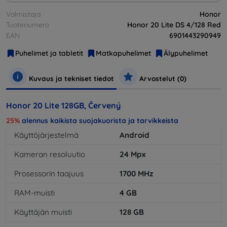
Valmistaja
Honor
Tuotenumero
Honor 20 Lite DS 4/128 Red
EAN
6901443290949
Puhelimet ja tabletit
Matkapuhelimet
Älypuhelimet
Kuvaus ja tekniset tiedot
Arvostelut (0)
Honor 20 Lite 128GB, Červený
25%
alennus kaikista suojakuorista ja tarvikkeista
Käyttöjärjestelmä
Android
Kameran resoluutio
24
Mpx
Prosessorin taajuus
1700
MHz
RAM-muisti
4
GB
Käyttäjän muisti
128
GB