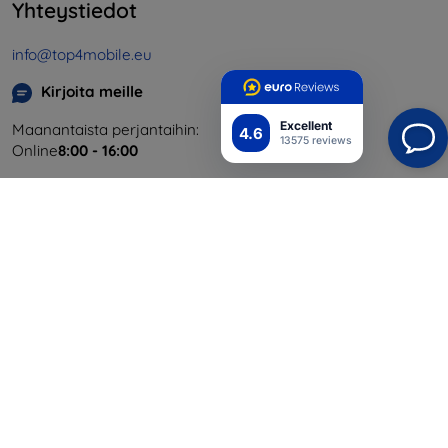
Yhteystiedot
info@top4mobile.eu
Kirjoita meille
Excellent
Maanantaista perjantaihin:
4.6
13575 reviews
Online
8:00 - 16:00
Lauantai ja sunnuntai:
Offline
Ostaminen
Toimitus ja maksaminen
Blog
Cashback
Palautus