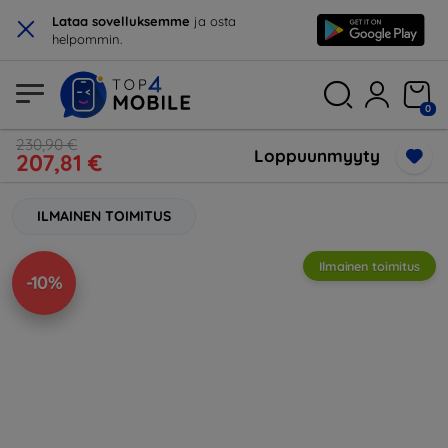
×
Lataa sovelluksemme
ja osta
helpommin.
0
230,90 €
Loppuunmyyty
207,81 €
ILMAINEN TOIMITUS
Ilmainen toimitus
-10%