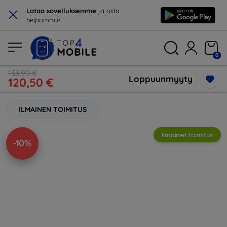
×
Lataa sovelluksemme
ja osta
helpommin.
0
133,90 €
Loppuunmyyty
120,50 €
ILMAINEN TOIMITUS
Ilmainen toimitus
-10%