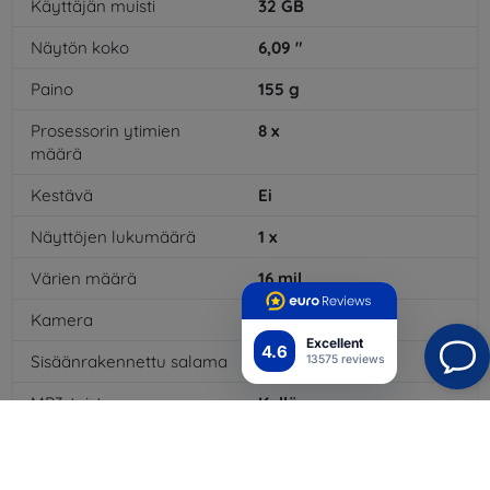
Käyttäjän muisti
32
GB
Näytön koko
6,09
"
Paino
155
g
Prosessorin ytimien
8
x
määrä
Kestävä
Ei
Näyttöjen lukumäärä
1
x
Värien määrä
16
mil
Kamera
Kyllä
Excellent
4.6
Sisäänrakennettu salama
Kyllä
13575 reviews
MP3-toisto
Kyllä
3,5 mm:n liitäntä
Kyllä
NFC
Ei