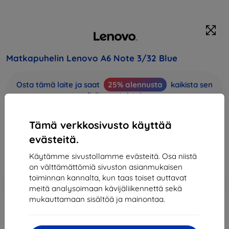
Matkapuhelin Lenovo A6 Note 3/32 Blue
Osta tämä laite ja saat
25% alennusta
kaikista sen
lisävarusteista!
133,90 €
Tämä verkkosivusto käyttää
120,50 €
evästeitä.
Hinta ilman ALV:tä
97,18 €
Käytämme sivustollamme evästeitä. Osa niistä
on välttämättömiä sivuston asianmukaisen
toiminnan kannalta, kun taas toiset auttavat
Lisää
Alennus kupongilla
-10%
EXTRA10
meitä analysoimaan kävijäliikennettä sekä
ostoskoriin
mukauttamaan sisältöä ja mainontaa.
Loppuunmyyty