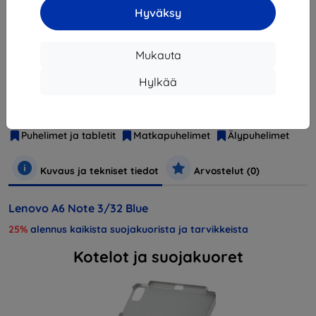
Hyväksy
Loppuunmyyty
Mukauta
Hylkää
Valmistaja
Lenovo
Tuotenumero
A6 Note 4000mAh Blue
EAN
6938963662659
Puhelimet ja tabletit
Matkapuhelimet
Älypuhelimet
Kuvaus ja tekniset tiedot
Arvostelut (0)
Lenovo A6 Note 3/32 Blue
25%
alennus kaikista suojakuorista ja tarvikkeista
Kotelot ja suojakuoret