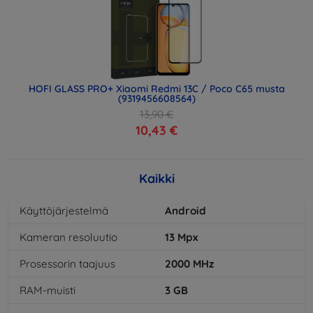
HOFI GLASS PRO+ Xiaomi Redmi 13C / Poco C65 musta
(9319456608564)
13,90 €
10,43 €
Kaikki
Käyttöjärjestelmä
Android
Kameran resoluutio
13
Mpx
Prosessorin taajuus
2000
MHz
RAM-muisti
3
GB