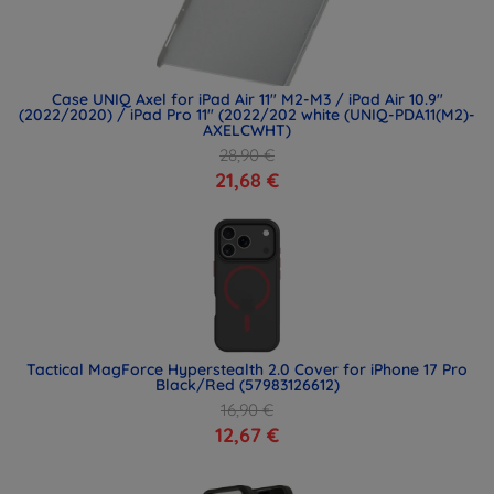
Case UNIQ Axel for iPad Air 11" M2-M3 / iPad Air 10.9"
(2022/2020) / iPad Pro 11" (2022/202 white (UNIQ-PDA11(M2)-
AXELCWHT)
28,90 €
21,68 €
Tactical MagForce Hyperstealth 2.0 Cover for iPhone 17 Pro
Black/Red (57983126612)
16,90 €
12,67 €