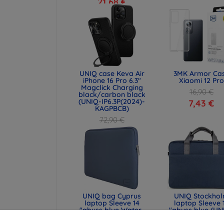
21,68 €
UNIQ case Keva Air
3MK Armor Ca
iPhone 16 Pro 6.3"
Xiaomi 12 Pro
Magclick Charging
16,90 €
black/carbon black
(UNIQ-IP6.3P(2024)-
7,43 €
KAGPBCB)
72,90 €
54,67 €
UNIQ bag Cyprus
UNIQ Stockho
laptop Sleeve 14
laptop Sleeve 
"abyss blue Water-
"abyss blue (UN
resistant Neoprene
STOCKHOLM (16
(UNIQ-CYPRUS (14) -
ABSBLUE)