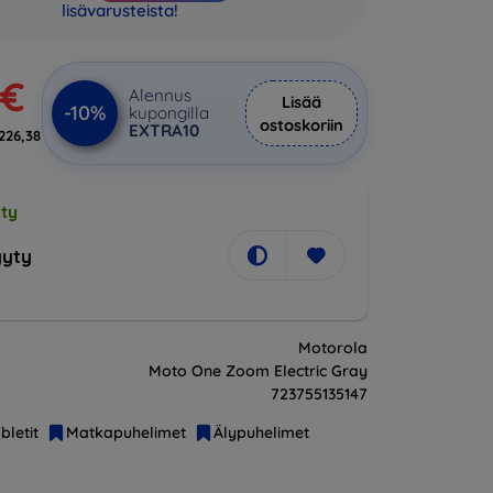
lisävarusteista!
 €
Alennus
Lisää
-10%
kupongilla
ostoskoriin
EXTRA10
226,38
ty
yty
Motorola
Moto One Zoom Electric Gray
723755135147
bletit
Matkapuhelimet
Älypuhelimet