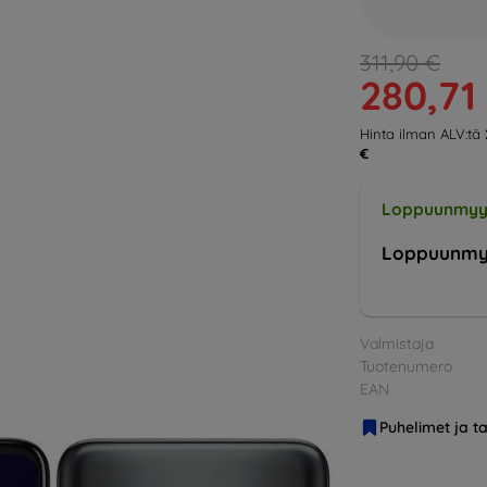
311,90 €
280,71
Hinta ilman ALV:tä
€
Loppuunmyy
Loppuunmy
Valmistaja
Tuotenumero
EAN
Puhelimet ja ta