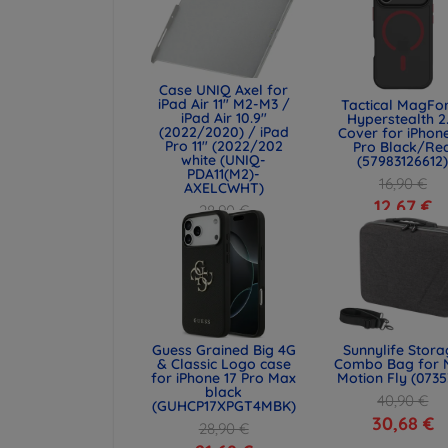
Case UNIQ Axel for
iPad Air 11" M2-M3 /
Tactical MagFo
iPad Air 10.9"
Hyperstealth 2
(2022/2020) / iPad
Cover for iPhone
Pro 11" (2022/202
Pro Black/Re
white (UNIQ-
(57983126612
PDA11(M2)-
16,90 €
AXELCWHT)
12,67 €
28,90 €
21,68 €
Guess Grained Big 4G
Sunnylife Stor
& Classic Logo case
Combo Bag for 
for iPhone 17 Pro Max
Motion Fly (0735
black
40,90 €
(GUHCP17XPGT4MBK)
30,68 €
28,90 €