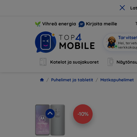
×
La
Vihreä energia
Kirjoita meille
Tarvits
Olen
|
Kotelot ja suojakuoret
Näytönsu
Puhelimet ja tabletit
Matkapuhelimet
-10%