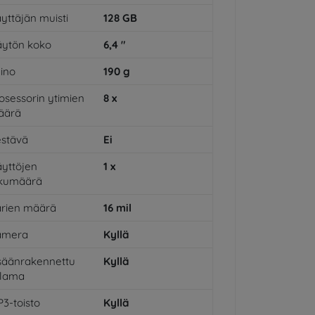
yttäjän muisti
128
GB
ytön koko
6,4
"
ino
190
g
osessorin ytimien
8
x
äärä
stävä
Ei
yttöjen
1
x
ukumäärä
rien määrä
16
mil
amera
Kyllä
säänrakennettu
Kyllä
alama
3-toisto
Kyllä