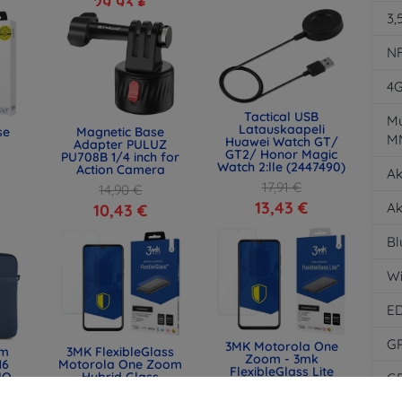
29,93 €
3,
N
4
Tactical USB
Mu
Latauskaapeli
se
Magnetic Base
M
Huawei Watch GT/
Adapter PULUZ
GT2/ Honor Magic
PU708B 1/4 inch for
Watch 2:lle (2447490)
Action Camera
Ak
17,91 €
14,90 €
13,43 €
Ak
10,43 €
Bl
Wi
E
G
3MK Motorola One
lm
3MK FlexibleGlass
Zoom - 3mk
16
Motorola One Zoom
FlexibleGlass Lite
IQ-
Hybrid Glass
G
(5903108221986)
) -
12,90 €