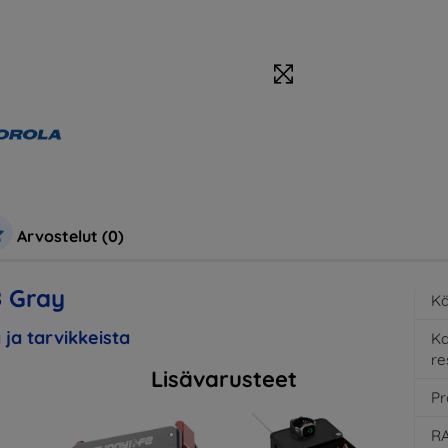
Arvostelut (0)
 Gray
Kä
 ja tarvikkeista
K
re
Lisävarusteet
Pr
RA