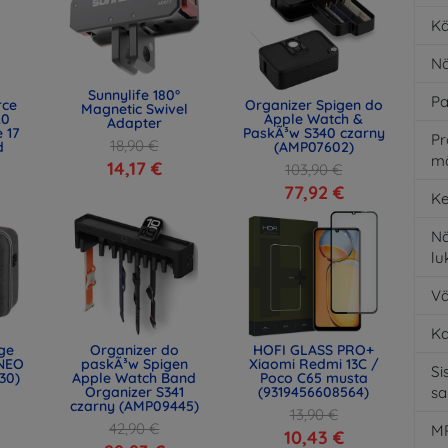
Kä
Nä
Sunnylife 180°
Pa
rce
Organizer Spigen do
Magnetic Swivel
.0
Apple Watch &
Adapter
 17
PaskÃ³w S340 czarny
Pr
18,90 €
d
(AMP07602)
m
)
14,17 €
103,90 €
77,92 €
Ke
Nä
l
Vä
K
age
Organizer do
HOFI GLASS PRO+
NEO
paskÃ³w Spigen
Xiaomi Redmi 13C /
Si
30)
Apple Watch Band
Poco C65 musta
Organizer S341
(9319456608564)
s
czarny (AMP09445)
13,90 €
42,90 €
MP
10,43 €