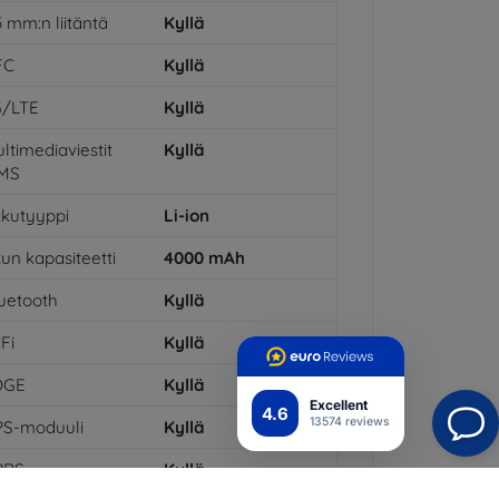
5 mm:n liitäntä
Kyllä
FC
Kyllä
G/LTE
Kyllä
ltimediaviestit
Kyllä
MS
kutyyppi
Li-ion
un kapasiteetti
4000
mAh
uetooth
Kyllä
Fi
Kyllä
DGE
Kyllä
Excellent
4.6
13574 reviews
PS-moduuli
Kyllä
PRS
Kyllä