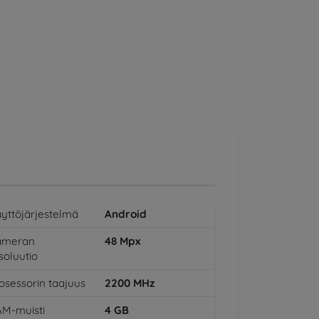
yttöjärjestelmä
Android
ameran
48
Mpx
soluutio
osessorin taajuus
2200
MHz
M-muisti
4
GB