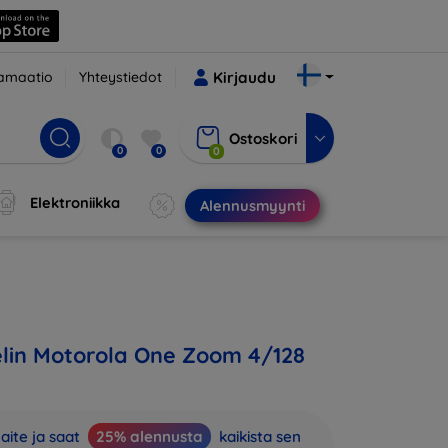
amaatio
Yhteystiedot
Kirjaudu
Ostoskori
0
0
0
Elektroniikka
Alennusmyynti
lin Motorola One Zoom 4/128
aite ja saat
25% alennusta
kaikista sen