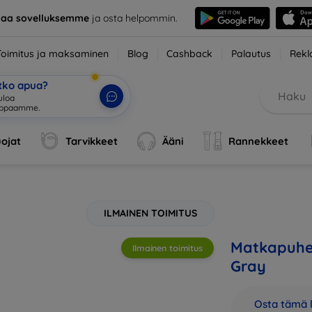
taa sovelluksemme
ja osta helpommin.
Toimitus ja maksaminen
Blog
Cashback
Palautus
Rekl
etko apua?
ojat
Tarvikkeet
Ääni
Rannekkeet
ILMAINEN TOIMITUS
Matkapuhe
Ilmainen toimitus
Gray
Osta tämä l