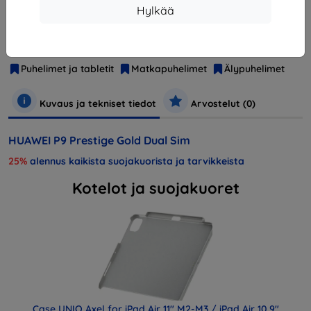
Hylkää
Valmistaja
Nokia
Tuotenumero
SP-P9DSGOM
EAN
6901443122837
Puhelimet ja tabletit
Matkapuhelimet
Älypuhelimet
Kuvaus ja tekniset tiedot
Arvostelut (0)
HUAWEI P9 Prestige Gold Dual Sim
25%
alennus kaikista suojakuorista ja tarvikkeista
Kotelot ja suojakuoret
Case UNIQ Axel for iPad Air 11" M2-M3 / iPad Air 10.9"