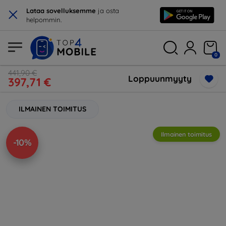
×
Lataa sovelluksemme
ja osta
helpommin.
0
441,90 €
Loppuunmyyty
397,71 €
ILMAINEN TOIMITUS
Ilmainen toimitus
-10%