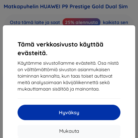
Matkapuhelin HUAWEI P9 Prestige Gold Dual Sim
Osta tämä laite ja saat
25% alennusta
kaikista sen
lisävarusteista!
441,90 €
Tämä verkkosivusto käyttää
397,71 €
evästeitä.
Käytämme sivustollamme evästeitä. Osa niistä
Hinta ilman ALV:tä
320,73 €
on välttämättömiä sivuston asianmukaisen
toiminnan kannalta, kun taas toiset auttavat
Lisää
Alennus kupongilla
-10%
meitä analysoimaan kävijäliikennettä sekä
EXTRA10
ostoskoriin
mukauttamaan sisältöä ja mainontaa.
Loppuunmyyty
Hyväksy
Loppuunmyyty
Mukauta