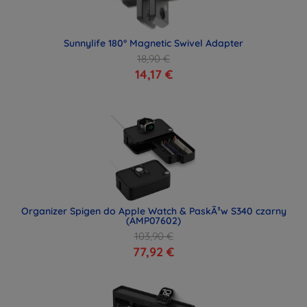
Sunnylife 180° Magnetic Swivel Adapter
18,90 €
14,17 €
Organizer Spigen do Apple Watch & PaskÃ³w S340 czarny
(AMP07602)
103,90 €
77,92 €