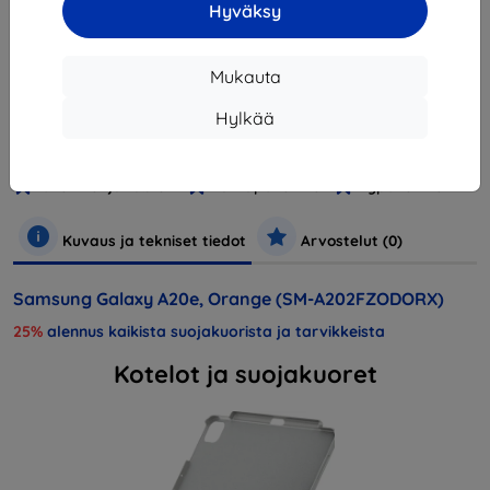
Hyväksy
Loppuunmyyty
Mukauta
Hylkää
Valmistaja
Samsung
Tuotenumero
SM-A202FZODORX
Puhelimet ja tabletit
Matkapuhelimet
Älypuhelimet
Kuvaus ja tekniset tiedot
Arvostelut (0)
Samsung Galaxy A20e, Orange (SM-A202FZODORX)
25%
alennus kaikista suojakuorista ja tarvikkeista
Kotelot ja suojakuoret