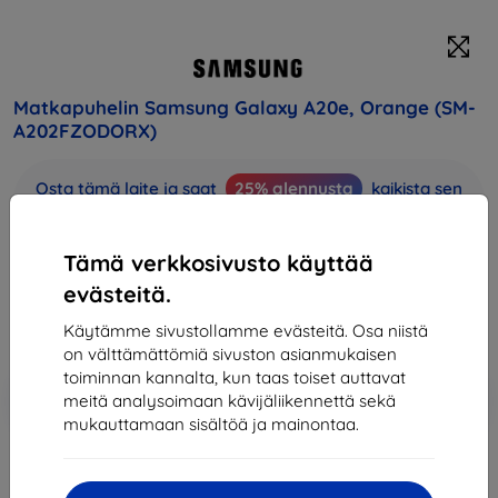
Matkapuhelin Samsung Galaxy A20e, Orange (SM-
A202FZODORX)
Osta tämä laite ja saat
25% alennusta
kaikista sen
lisävarusteista!
Tämä verkkosivusto käyttää
Hinta
223,90 €
evästeitä.
201,51 €
Käytämme sivustollamme evästeitä. Osa niistä
on välttämättömiä sivuston asianmukaisen
toiminnan kannalta, kun taas toiset auttavat
Lisää
Alennus kupongilla
-10%
meitä analysoimaan kävijäliikennettä sekä
EXTRA10
ostoskoriin
mukauttamaan sisältöä ja mainontaa.
Loppuunmyyty