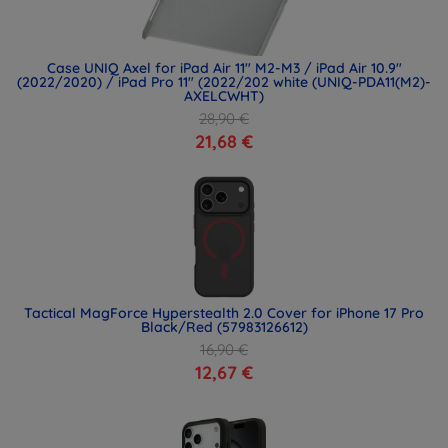
Case UNIQ Axel for iPad Air 11" M2-M3 / iPad Air 10.9"
(2022/2020) / iPad Pro 11" (2022/202 white (UNIQ-PDA11(M2)-
AXELCWHT)
28,90 €
21,68 €
Tactical MagForce Hyperstealth 2.0 Cover for iPhone 17 Pro
Black/Red (57983126612)
16,90 €
12,67 €