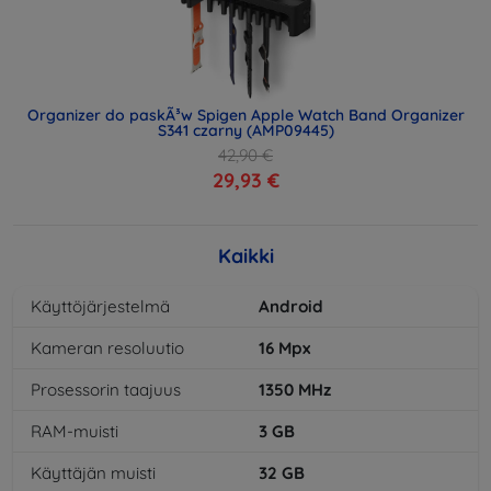
Organizer do paskÃ³w Spigen Apple Watch Band Organizer
S341 czarny (AMP09445)
42,90 €
29,93 €
Kaikki
Käyttöjärjestelmä
Android
Kameran resoluutio
16
Mpx
Prosessorin taajuus
1350
MHz
RAM-muisti
3
GB
Käyttäjän muisti
32
GB