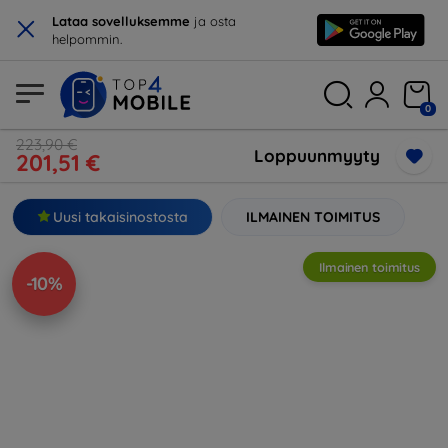
×
Lataa sovelluksemme
ja osta
helpommin.
0
223,90 €
Loppuunmyyty
201,51 €
Uusi takaisinostosta
ILMAINEN TOIMITUS
Ilmainen toimitus
-10%