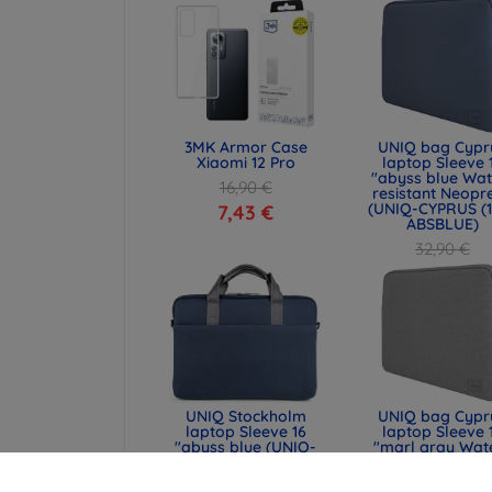
53,93 €
3MK Armor Case
UNIQ bag Cypr
Xiaomi 12 Pro
laptop Sleeve 
"abyss blue Wat
16,90 €
resistant Neopr
(UNIQ-CYPRUS (1
7,43 €
ABSBLUE)
32,90 €
24,68 €
UNIQ Stockholm
UNIQ bag Cypr
laptop Sleeve 16
laptop Sleeve 
"abyss blue (UNIQ-
"marl gray Wat
STOCKHOLM (16) -
resistant Neopr
ABSBLUE)
(UNIQ-CYPRUS (1