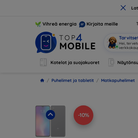
×
La
Vihreä energia
Kirjoita meille
Tarvits
Ole
|
Kotelot ja suojakuoret
Näytönsu
Puhelimet ja tabletit
Matkapuhelimet
-10%