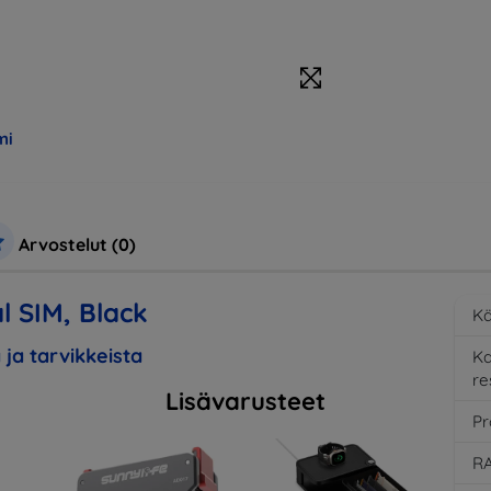
mi
Arvostelut (0)
l SIM, Black
Kä
 ja tarvikkeista
K
re
Lisävarusteet
Pr
RA