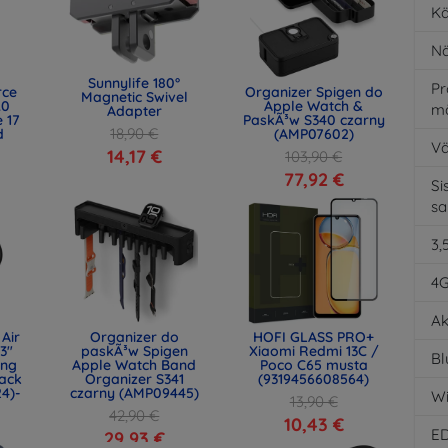
Kä
Nä
Sunnylife 180°
Pr
rce
Organizer Spigen do
Magnetic Swivel
.0
Apple Watch &
m
Adapter
 17
PaskÃ³w S340 czarny
18,90 €
d
(AMP07602)
Vä
)
14,17 €
103,90 €
77,92 €
Si
s
3,
4
Ak
Air
Organizer do
HOFI GLASS PRO+
.3"
paskÃ³w Spigen
Xiaomi Redmi 13C /
Bl
ing
Apple Watch Band
Poco C65 musta
ack
Organizer S341
(9319456608564)
24)-
czarny (AMP09445)
Wi
13,90 €
42,90 €
10,43 €
E
29,93 €