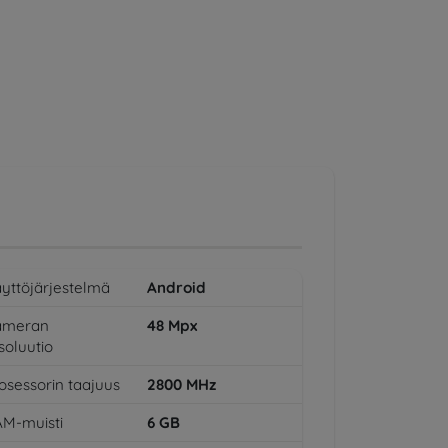
yttöjärjestelmä
Android
ameran
48
Mpx
soluutio
osessorin taajuus
2800
MHz
M-muisti
6
GB