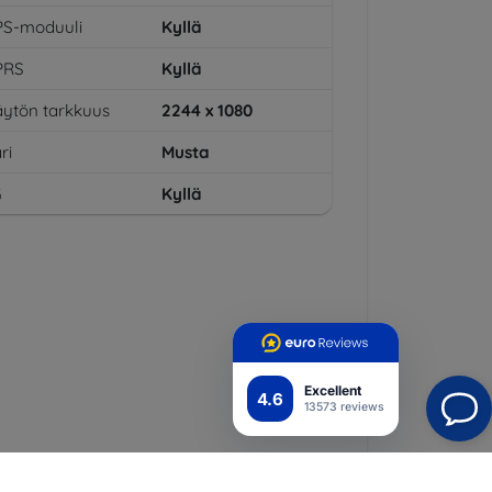
PS-moduuli
Kyllä
PRS
Kyllä
ytön tarkkuus
2244 x 1080
ri
Musta
G
Kyllä
Excellent
4.6
13573 reviews