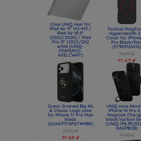
Case UNIQ Axel for
iPad Air 11" M2-M3 /
Tactical MagFo
iPad Air 10.9"
Hyperstealth 2
(2022/2020) / iPad
Cover for iPhone
Pro 11" (2022/202
Pro Black/Re
white (UNIQ-
(57983126612
PDA11(M2)-
16,90 €
AXELCWHT)
12,67 €
28,90 €
21,68 €
Guess Grained Big 4G
UNIQ case Keva 
& Classic Logo case
iPhone 16 Pro 6
for iPhone 17 Pro Max
Magclick Charg
black
black/carbon bl
(GUHCP17XPGT4MBK)
(UNIQ-IP6.3P(20
KAGPBCB)
28,90 €
71,90 €
21,68 €