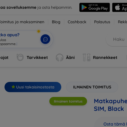
taa sovelluksemme
ja osta helpommin.
Toimitus ja maksaminen
Blog
Cashback
Palautus
Rekl
etko apua?
ojat
Tarvikkeet
Ääni
Rannekkeet
Uusi takaisinostosta
ILMAINEN TOIMITUS
Matkapuhel
Ilmainen toimitus
SIM, Black
Osta tämä l