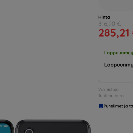
Hinta
316,90 €
285,21
Loppuunmyy
Loppuunmy
Valmistaja
Tuotenumero
Puhelimet ja ta