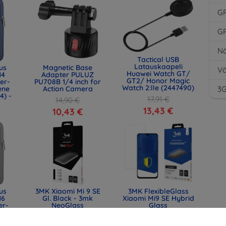
G
G
Nä
Tactical USB
Latauskaapeli
us
Magnetic Base
Vä
Huawei Watch GT/
14
Adapter PULUZ
GT2/ Honor Magic
er-
PU708B 1/4 inch for
Watch 2:lle (2447490)
ene
Action Camera
3
4) -
17,91 €
14,90 €
13,43 €
10,43 €
us
3MK Xiaomi Mi 9 SE
3MK FlexibleGlass
16
Gl. Black - 3mk
Xiaomi Mi9 SE Hybrid
er-
NeoGlass
Glass
ene
18,90 €
12,90 €
6) -