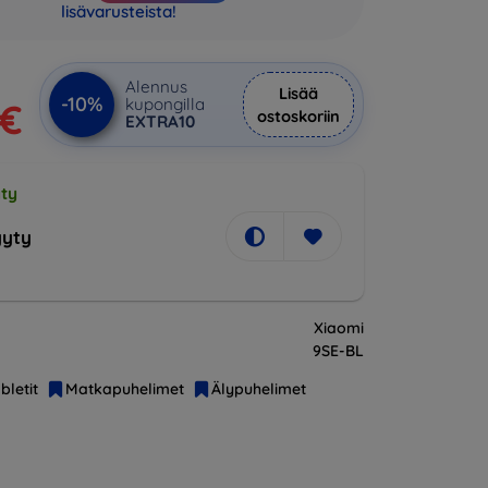
lisävarusteista!
Alennus
Lisää
-10%
kupongilla
 €
ostoskoriin
EXTRA10
ty
yty
Xiaomi
9SE-BL
bletit
Matkapuhelimet
Älypuhelimet