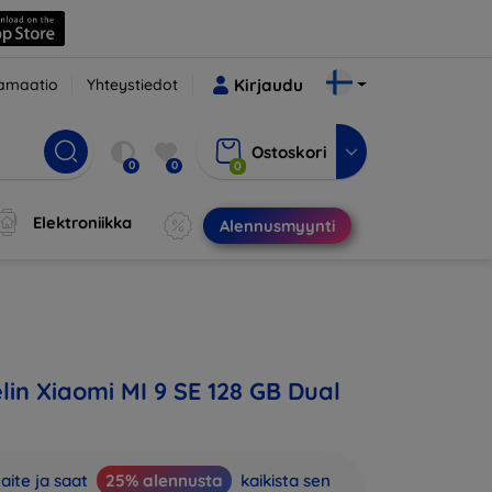
amaatio
Yhteystiedot
Kirjaudu
Ostoskori
0
0
0
Elektroniikka
Alennusmyynti
in Xiaomi MI 9 SE 128 GB Dual
aite ja saat
25% alennusta
kaikista sen