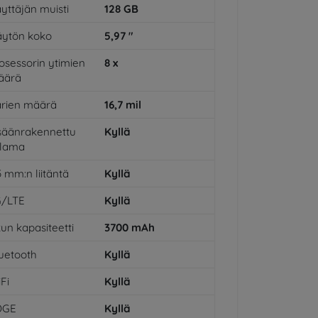
yttäjän muisti
128
GB
ytön koko
5,97
"
osessorin ytimien
8
x
äärä
rien määrä
16,7
mil
säänrakennettu
Kyllä
alama
5 mm:n liitäntä
Kyllä
G/LTE
Kyllä
un kapasiteetti
3700
mAh
uetooth
Kyllä
Fi
Kyllä
DGE
Kyllä