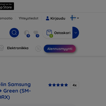
amaatio
Yhteystiedot
Kirjaudu
Ostoskori
0
0
0
Elektroniikka
Alennusmyynti
lin Samsung
4x
+ Green (SM-
ORX)