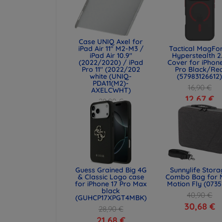
Case UNIQ Axel for
iPad Air 11" M2-M3 /
Tactical MagFo
iPad Air 10.9"
Hyperstealth 2
(2022/2020) / iPad
Cover for iPhone
Pro 11" (2022/202
Pro Black/Re
white (UNIQ-
(57983126612
PDA11(M2)-
16,90 €
AXELCWHT)
12,67 €
28,90 €
21,68 €
Guess Grained Big 4G
Sunnylife Stor
& Classic Logo case
Combo Bag for 
for iPhone 17 Pro Max
Motion Fly (0735
black
40,90 €
(GUHCP17XPGT4MBK)
30,68 €
28,90 €
21,68 €