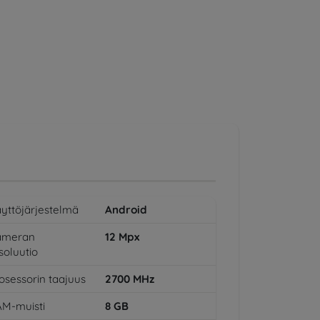
yttöjärjestelmä
Android
ameran
12
Mpx
soluutio
osessorin taajuus
2700
MHz
M-muisti
8
GB