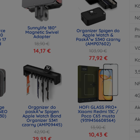
Kä
Nä
Sunnylife 180°
Pr
rce
Organizer Spigen do
Magnetic Swivel
.0
Apple Watch &
m
Adapter
 17
PaskÃ³w S340 czarny
18,90 €
d
(AMP07602)
Vä
)
14,17 €
103,90 €
77,92 €
K
3,
N
4
age
Organizer do
HOFI GLASS PRO+
Ak
NEO
paskÃ³w Spigen
Xiaomi Redmi 13C /
30)
Apple Watch Band
Poco C65 musta
Ak
Organizer S341
(9319456608564)
czarny (AMP09445)
13,90 €
Wi
42,90 €
10,43 €
29,93 €