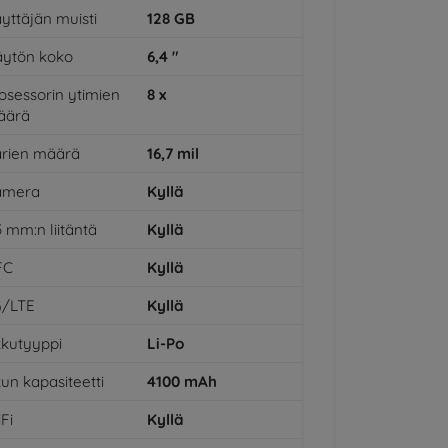
yttäjän muisti
128
GB
ytön koko
6,4
"
osessorin ytimien
8
x
äärä
rien määrä
16,7
mil
amera
Kyllä
5 mm:n liitäntä
Kyllä
FC
Kyllä
G/LTE
Kyllä
kutyyppi
Li-Po
un kapasiteetti
4100
mAh
Fi
Kyllä