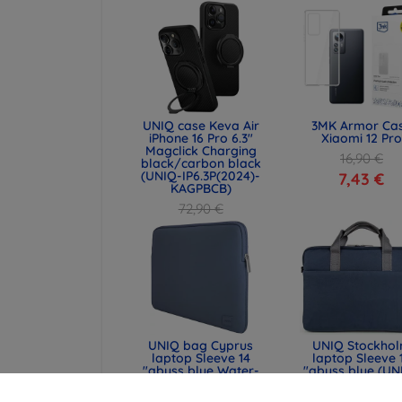
UNIQ case Keva Air
3MK Armor Ca
iPhone 16 Pro 6.3"
Xiaomi 12 Pro
Magclick Charging
16,90 €
black/carbon black
(UNIQ-IP6.3P(2024)-
7,43 €
KAGPBCB)
72,90 €
54,67 €
UNIQ bag Cyprus
UNIQ Stockho
laptop Sleeve 14
laptop Sleeve 
"abyss blue Water-
"abyss blue (UN
resistant Neoprene
STOCKHOLM (16
(UNIQ-CYPRUS (14) -
ABSBLUE)