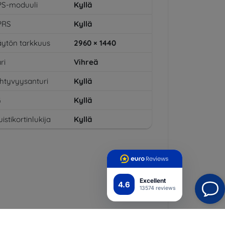
PS-moduuli
Kyllä
PRS
Kyllä
ytön tarkkuus
2960 × 1440
ri
Vihreä
ihtyvyysanturi
Kyllä
G
Kyllä
istikortinlukija
Kyllä
Excellent
4.6
13574 reviews