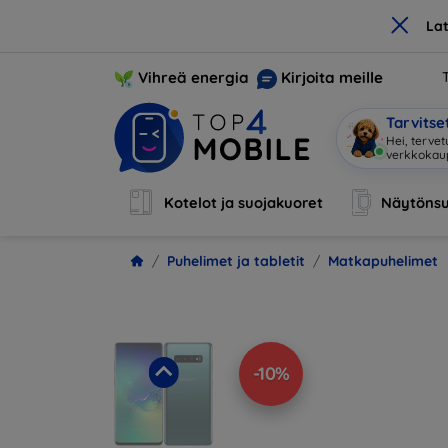
×
La
Vihreä energia
Kirjoita meille
Tarvits
Ole
|
Kotelot ja suojakuoret
Näytönsu
Puhelimet ja tabletit
Matkapuhelimet
-10%