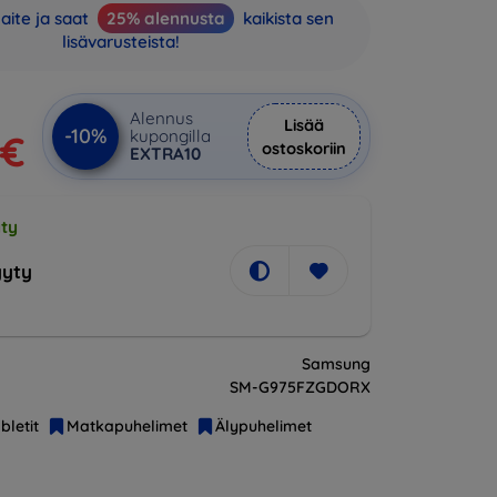
aite ja saat
25% alennusta
kaikista sen
lisävarusteista!
Alennus
Lisää
-10%
kupongilla
 €
ostoskoriin
EXTRA10
ty
yty
Samsung
SM-G975FZGDORX
bletit
Matkapuhelimet
Älypuhelimet