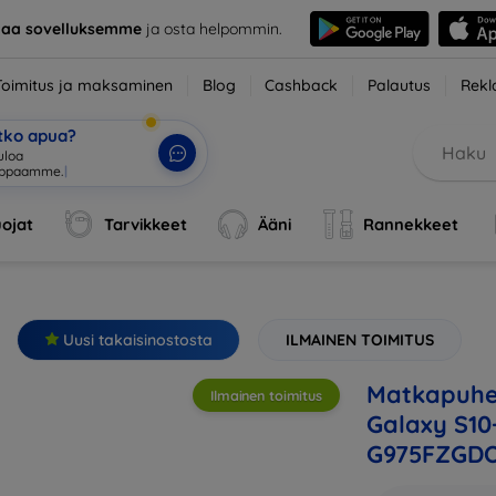
taa sovelluksemme
ja osta helpommin.
Toimitus ja maksaminen
Blog
Cashback
Palautus
Rekl
etko apua?
ojat
Tarvikkeet
Ääni
Rannekkeet
Uusi takaisinostosta
ILMAINEN TOIMITUS
Matkapuhe
Ilmainen toimitus
Galaxy S10
G975FZGD