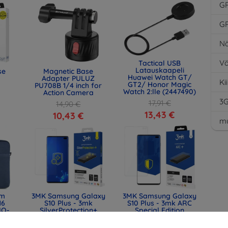
G
G
Nä
Vä
Tactical USB
Latauskaapeli
se
Magnetic Base
Huawei Watch GT/
Adapter PULUZ
Ki
GT2/ Honor Magic
PU708B 1/4 inch for
Watch 2:lle (2447490)
Action Camera
3
17,91 €
14,90 €
13,43 €
10,43 €
mu
lm
3MK Samsung Galaxy
3MK Samsung Galaxy
16
S10 Plus - 3mk
S10 Plus - 3mk ARC
IQ-
SilverProtection+
Special Edition
) -
(5903108302678)
(5903108055970)