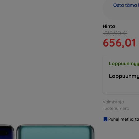
Osta tämä l
Hinta
728,90 €
656,01
Loppuunmyy
Loppuunmy
Valmistaja
Tuotenumero
Puhelimet ja ta