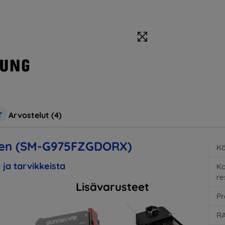
Arvostelut (4)
een (SM-G975FZGDORX)
Kä
 ja tarvikkeista
K
re
Lisävarusteet
Pr
RA