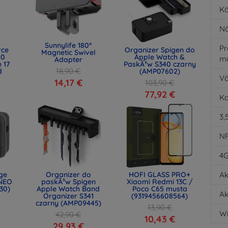
Kä
Nä
Sunnylife 180°
Pr
rce
Organizer Spigen do
Magnetic Swivel
.0
Apple Watch &
m
Adapter
 17
PaskÃ³w S340 czarny
18,90 €
d
(AMP07602)
Vä
)
14,17 €
103,90 €
77,92 €
K
3,
N
4
age
Organizer do
HOFI GLASS PRO+
Ak
NEO
paskÃ³w Spigen
Xiaomi Redmi 13C /
30)
Apple Watch Band
Poco C65 musta
Ak
Organizer S341
(9319456608564)
czarny (AMP09445)
13,90 €
Wi
42,90 €
10,43 €
29,93 €