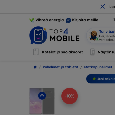
×
La
Vihreä energia
Kirjoita meille
Tarvits
Ol
|
Kotelot ja suojakuoret
Näytönsu
Puhelimet ja tabletit
Matkapuhelimet
Uusi takai
-10%