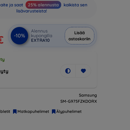
aite ja saat
25% alennusta
kaikista sen
lisävarusteista!
Alennus
Lisää
-10%
kupongilla
€
ostoskoriin
EXTRA10
ty
yty
Samsung
SM-G975FZKDORX
bletit
Matkapuhelimet
Älypuhelimet