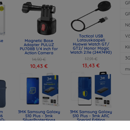
G
G
Nä
Vä
Tactical USB
Latauskaapeli
se
Magnetic Base
Huawei Watch GT/
Adapter PULUZ
Ki
GT2/ Honor Magic
PU708B 1/4 inch for
Watch 2:lle (2447490)
Action Camera
3
17,91 €
14,90 €
13,43 €
10,43 €
mu
lm
3MK Samsung Galaxy
3MK Samsung Galaxy
16
S10 Plus - 3mk
S10 Plus - 3mk ARC
IQ-
SilverProtection+
Special Edition
) -
(5903108302678)
(5903108055970)