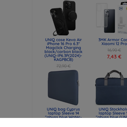
UNIQ case Keva Air
3MK Armor Ca
iPhone 16 Pro 6.3"
Xiaomi 12 Pro
Magclick Charging
16,90 €
black/carbon black
(UNIQ-IP6.3P(2024)-
7,43 €
KAGPBCB)
72,90 €
54,67 €
UNIQ bag Cyprus
UNIQ Stockho
laptop Sleeve 14
laptop Sleeve 
"abyss blue Water-
"abyss blue (UN
resistant Neoprene
STOCKHOLM (16
(UNIQ-CYPRUS (14) -
ABSBLUE)