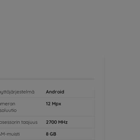
yttöjärjestelmä
Android
ameran
12
Mpx
soluutio
osessorin taajuus
2700
MHz
M-muisti
8
GB