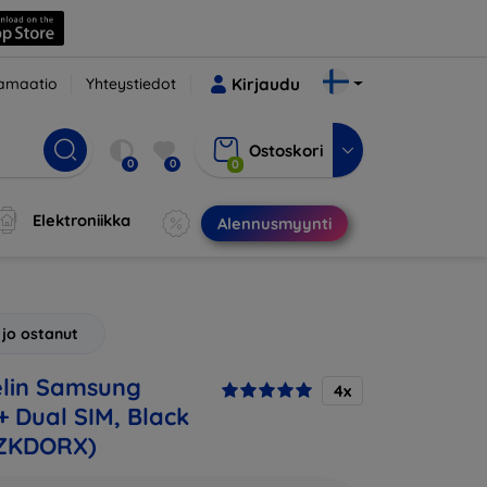
amaatio
Yhteystiedot
Kirjaudu
Ostoskori
0
0
0
Elektroniikka
Alennusmyynti
 jo ostanut
lin Samsung
4x
+ Dual SIM, Black
ZKDORX)