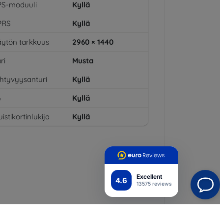
PS-moduuli
Kyllä
PRS
Kyllä
ytön tarkkuus
2960 × 1440
ri
Musta
ihtyvyysanturi
Kyllä
G
Kyllä
istikortinlukija
Kyllä
Excellent
4.6
13575 reviews