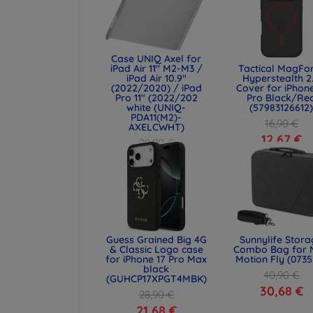
Case UNIQ Axel for
iPad Air 11" M2-M3 /
Tactical MagFo
iPad Air 10.9"
Hyperstealth 2
(2022/2020) / iPad
Cover for iPhone
Pro 11" (2022/202
Pro Black/Re
white (UNIQ-
(57983126612
PDA11(M2)-
16,90 €
AXELCWHT)
12,67 €
28,90 €
21,68 €
Guess Grained Big 4G
Sunnylife Stor
& Classic Logo case
Combo Bag for 
for iPhone 17 Pro Max
Motion Fly (0735
black
40,90 €
(GUHCP17XPGT4MBK)
30,68 €
28,90 €
21,68 €