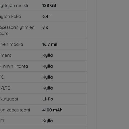
yttäjän muisti
128
GB
ytön koko
6,4
"
osessorin ytimien
8
x
äärä
rien määrä
16,7
mil
amera
Kyllä
5 mm:n liitäntä
Kyllä
FC
Kyllä
G/LTE
Kyllä
kutyyppi
Li-Po
un kapasiteetti
4100
mAh
Fi
Kyllä