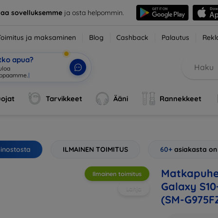
taa sovelluksemme
ja osta helpommin.
Toimitus ja maksaminen
Blog
Cashback
Palautus
Rekl
etko apua?
ojat
Tarvikkeet
Ääni
Rannekkeet
sinostosta
ILMAINEN TOIMITUS
60+
asiakasta on
Matkapuhe
Ilmainen toimitus
Galaxy S10
Lahja
(SM-G975F