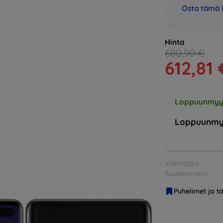
Osta tämä l
Hinta
680,90 €
612,81 
Loppuunmyy
Loppuunmy
Valmistaja
Tuotenumero
Puhelimet ja ta