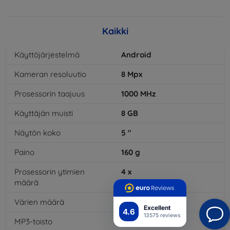
Kaikki
Käyttöjärjestelmä
Android
Kameran resoluutio
8
Mpx
Prosessorin taajuus
1000
MHz
Käyttäjän muisti
8
GB
Näytön koko
5
"
Paino
160
g
Prosessorin ytimien
4
x
määrä
Värien määrä
16
mil
Excellent
4.6
13575 reviews
MP3-toisto
Kyllä