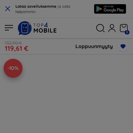
×
Lataa sovelluksemme
ja osta
helpommin.
0
132,90 €
Loppuunmyyty
119,61 €
-10%