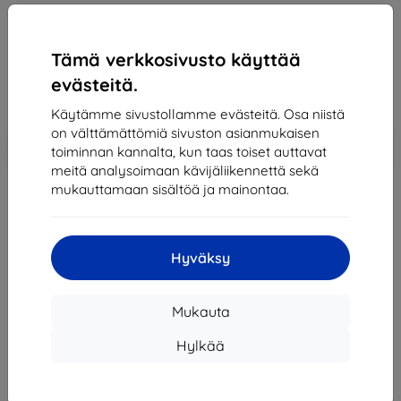
132,90 €
119,61 €
Tämä verkkosivusto käyttää
evästeitä.
Hinta ilman ALV:tä
96,46 €
Käytämme sivustollamme evästeitä. Osa niistä
on välttämättömiä sivuston asianmukaisen
Lisää
Alennus kupongilla
-10%
toiminnan kannalta, kun taas toiset auttavat
EXTRA10
ostoskoriin
meitä analysoimaan kävijäliikennettä sekä
mukauttamaan sisältöä ja mainontaa.
Loppuunmyyty
Loppuunmyyty
Hyväksy
Mukauta
Valmistaja
Lenovo
Hylkää
Tuotenumero
PA450052RO
EAN
0190404109147
Puhelimet ja tabletit
Matkapuhelimet
Älypuhelimet