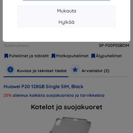
Loppuunmyyty
Mukauta
Loppuunmyyty
Hylkää
Valmistaja
Huawei
Tuotenumero
SP-P20PSSBOM
Puhelimet ja tabletit
Matkapuhelimet
Älypuhelimet
Kuvaus ja tekniset tiedot
Arvostelut (2)
Huawei P20 128GB Single SIM, Black
25%
alennus kaikista suojakuorista ja tarvikkeista
Kotelot ja suojakuoret