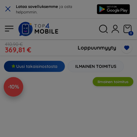
×
Lataa sovelluksemme
ja osta
helpommin.
0
410,90 €
Loppuunmyyty
369,81 €
Uusi takaisinostosta
ILMAINEN TOIMITUS
Ilmainen toimitus
-10%