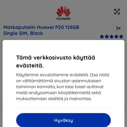
Matkapuhelin Huawei P20 128GB
2x
Single SIM, Black
Osta tämä laite ja saat
25% alennusta
kaikista sen
Tämä verkkosivusto käyttää
lisävarusteista!
evästeitä.
Hinta
Käytämme sivustollamme evästeitä. Osa niistä
410,90 €
on välttämättömiä sivuston asianmukaisen
369,81 €
toiminnan kannalta, kun taas toiset auttavat
meitä analysoimaan kävijäliikennettä sekä
mukauttamaan sisältöä ja mainontaa.
Lisää
Alennus kupongilla
-10%
EXTRA10
ostoskoriin
Hyväksy