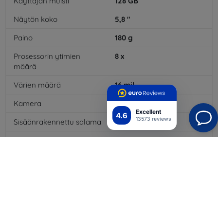
Käyttäjän muisti
128
GB
Näytön koko
5,8
"
Paino
180
g
Prosessorin ytimien
8
x
määrä
Värien määrä
16
mil
Kamera
Kyllä
Excellent
4.6
13573 reviews
Sisäänrakennettu salama
Kyllä
3,5 mm:n liitäntä
Ei
4G/LTE
Kyllä
Akkutyyppi
Li-Po
Akun kapasiteetti
3400
mAh
Bluetooth
Kyllä