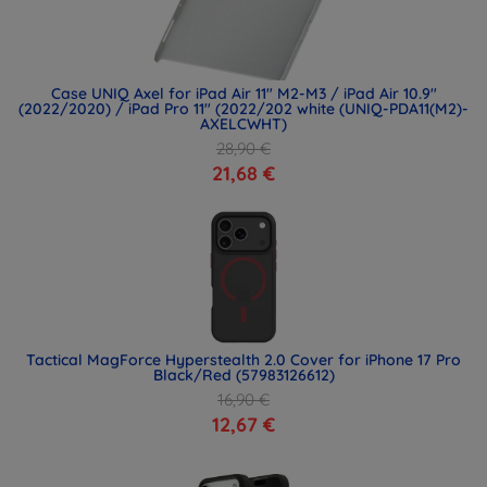
Case UNIQ Axel for iPad Air 11" M2-M3 / iPad Air 10.9"
(2022/2020) / iPad Pro 11" (2022/202 white (UNIQ-PDA11(M2)-
AXELCWHT)
28,90 €
21,68 €
Tactical MagForce Hyperstealth 2.0 Cover for iPhone 17 Pro
Black/Red (57983126612)
16,90 €
12,67 €