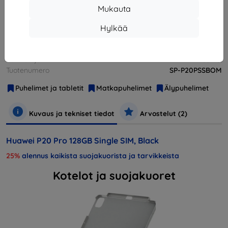
Mukauta
Loppuunmyyty
Hylkää
Valmistaja
Huawei
Tuotenumero
SP-P20PSSBOM
Puhelimet ja tabletit
Matkapuhelimet
Älypuhelimet
Kuvaus ja tekniset tiedot
Arvostelut (2)
Huawei P20 Pro 128GB Single SIM, Black
25%
alennus kaikista suojakuorista ja tarvikkeista
Kotelot ja suojakuoret