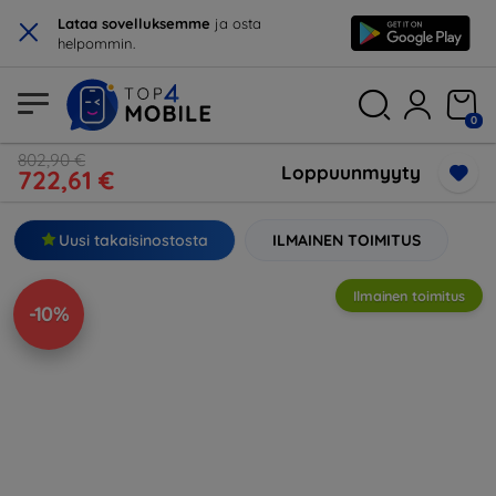
×
Lataa sovelluksemme
ja osta
helpommin.
0
802,90 €
Loppuunmyyty
722,61 €
Uusi takaisinostosta
ILMAINEN TOIMITUS
Ilmainen toimitus
-10%