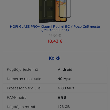
HOFI GLASS PRO+ Xiaomi Redmi 13C / Poco C65 musta
(9319456608564)
13,90 €
10,43 €
Kaikki
Käyttöjärjestelmä
Android
Kameran resoluutio
40
Mpx
Prosessorin taajuus
1800
MHz
RAM-muisti
6
GB
Käyttäjän muisti
128
GB