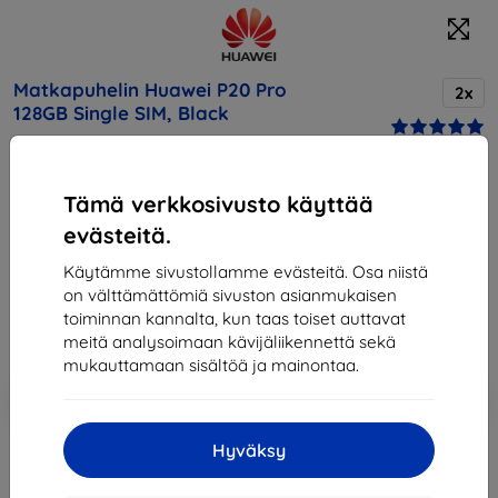
Matkapuhelin Huawei P20 Pro
2x
128GB Single SIM, Black
Osta tämä laite ja saat
25% alennusta
kaikista sen
Tämä verkkosivusto käyttää
lisävarusteista!
evästeitä.
Hinta
Käytämme sivustollamme evästeitä. Osa niistä
802,90 €
on välttämättömiä sivuston asianmukaisen
722,61 €
toiminnan kannalta, kun taas toiset auttavat
meitä analysoimaan kävijäliikennettä sekä
mukauttamaan sisältöä ja mainontaa.
Lisää
Alennus kupongilla
-10%
EXTRA10
ostoskoriin
Hyväksy
Loppuunmyyty