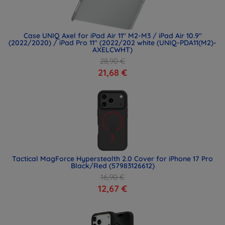
Case UNIQ Axel for iPad Air 11" M2-M3 / iPad Air 10.9"
(2022/2020) / iPad Pro 11" (2022/202 white (UNIQ-PDA11(M2)-
AXELCWHT)
28,90 €
21,68 €
Tactical MagForce Hyperstealth 2.0 Cover for iPhone 17 Pro
Black/Red (57983126612)
16,90 €
12,67 €