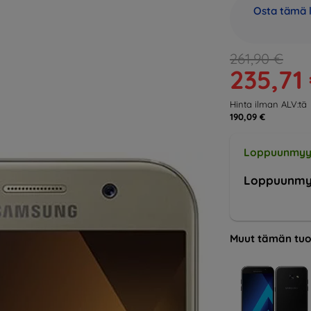
Osta tämä l
261,90 €
235,71
Hinta ilman ALV:tä
190,09 €
Loppuunmyy
Loppuunmy
Muut tämän tuo