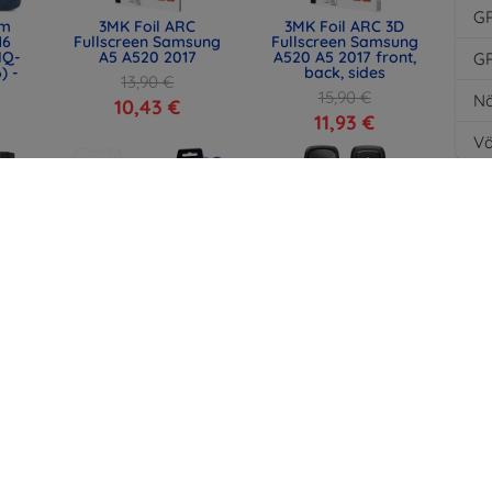
G
lm
3MK Foil ARC
3MK Foil ARC 3D
16
Fullscreen Samsung
Fullscreen Samsung
IQ-
A5 A520 2017
A520 A5 2017 front,
G
) -
back, sides
13,90 €
15,90 €
Nä
10,43 €
11,93 €
Vä
3MK FlexibleGlass
al
SPIGEN TK100
Samsung A5 A520
with
TOYOTA KEY FOB
2017 Hybrid Glass
t,
CASE BLACK
4)
(ACS11366)
12,90 €
34,91 €
9,67 €
26,18 €
Kaikki