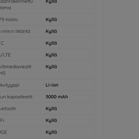
säänrakennettu
Kyllä
alama
3-toisto
Kyllä
5 mm:n liitäntä
Kyllä
FC
Kyllä
G/LTE
Kyllä
ltimediaviestit
Kyllä
MS
kutyyppi
Li-ion
un kapasiteetti
3000
mAh
uetooth
Kyllä
Fi
Kyllä
DGE
Kyllä