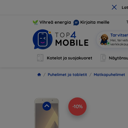
×
La
Vihreä energia
Kirjoita meille
Tarvits
Ole
|
Kotelot ja suojakuoret
Näytönsu
Puhelimet ja tabletit
Matkapuhelimet
-10%