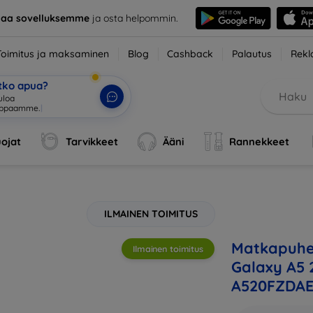
taa sovelluksemme
ja osta helpommin.
Toimitus ja maksaminen
Blog
Cashback
Palautus
Rekl
etko apua?
ojat
Tarvikkeet
Ääni
Rannekkeet
ILMAINEN TOIMITUS
Matkapuhe
Ilmainen toimitus
Galaxy A5 
A520FZDAE