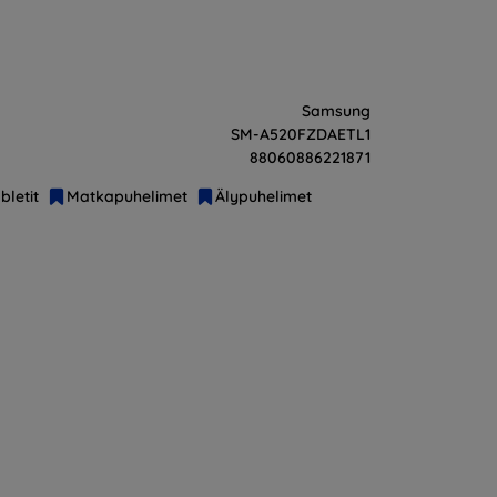
Samsung
SM-A520FZDAETL1
88060886221871
bletit
Matkapuhelimet
Älypuhelimet