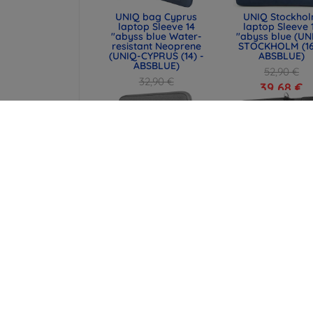
UNIQ bag Cyprus
UNIQ Stockho
laptop Sleeve 14
laptop Sleeve 
"abyss blue Water-
"abyss blue (UN
resistant Neoprene
STOCKHOLM (16
(UNIQ-CYPRUS (14) -
ABSBLUE)
ABSBLUE)
52,90 €
32,90 €
39,68 €
24,68 €
UNIQ bag Cyprus
Spigen Univers
laptop Sleeve 16
Passport Holder 
"marl gray Water-
MagSafe Walle
resistant Neoprene
black (AFA1134
(UNIQ-CYPRUS (16) -
46,90 €
MALGRY)
35,18 €
37,89 €
28,42 €
Kaikki