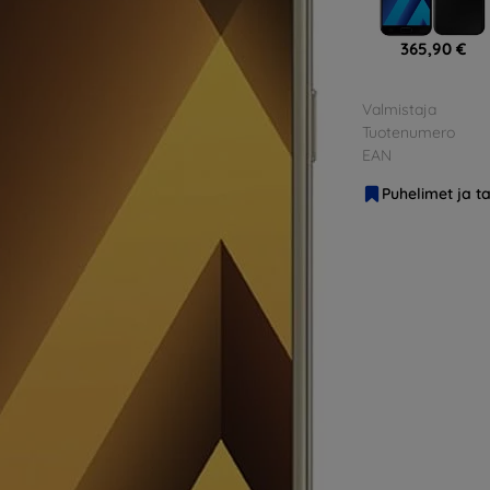
365,90 €
Valmistaja
Tuotenumero
EAN
Puhelimet ja ta