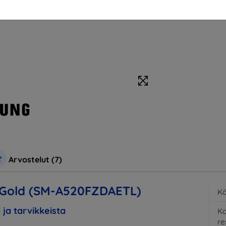
Arvostelut (7)
 Gold (SM-A520FZDAETL)
Kä
 ja tarvikkeista
K
re