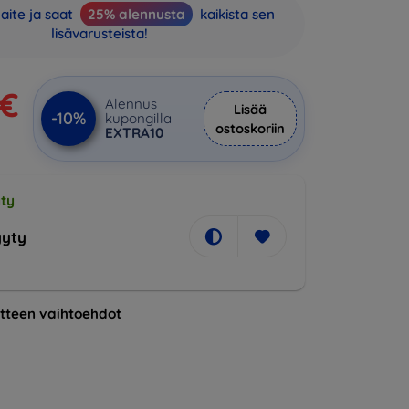
aite ja saat
25% alennusta
kaikista sen
lisävarusteista!
 €
Alennus
Lisää
-10%
kupongilla
ostoskoriin
EXTRA10
ty
yty
tteen vaihtoehdot