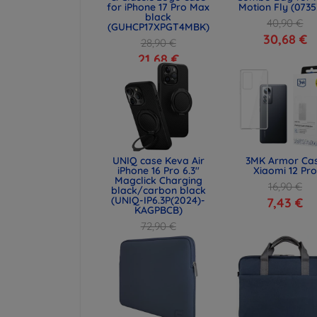
for iPhone 17 Pro Max
Motion Fly (0735
black
40,90 €
(GUHCP17XPGT4MBK)
30,68 €
28,90 €
21,68 €
UNIQ case Keva Air
3MK Armor Ca
iPhone 16 Pro 6.3"
Xiaomi 12 Pro
Magclick Charging
16,90 €
black/carbon black
(UNIQ-IP6.3P(2024)-
7,43 €
KAGPBCB)
72,90 €
54,67 €