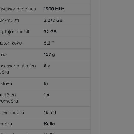
osessorin taajuus
1900
MHz
M-muisti
3,072
GB
yttäjän muisti
32
GB
ytön koko
5,2
"
ino
157
g
osessorin ytimien
8
x
äärä
stävä
Ei
yttöjen
1
x
ukumäärä
rien määrä
16
mil
amera
Kyllä