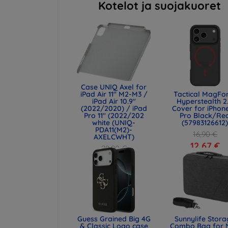
Kotelot ja suojakuoret
Case UNIQ Axel for
iPad Air 11" M2-M3 /
Tactical MagFo
iPad Air 10.9"
Hyperstealth 2
(2022/2020) / iPad
Cover for iPhone
Pro 11" (2022/202
Pro Black/Re
white (UNIQ-
(57983126612
PDA11(M2)-
16,90 €
AXELCWHT)
12,67 €
28,90 €
21,68 €
Guess Grained Big 4G
Sunnylife Stor
& Classic Logo case
Combo Bag for 