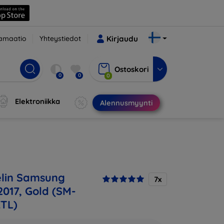
amaatio
Yhteystiedot
Kirjaudu
Ostoskori
0
0
0
Elektroniikka
Alennusmyynti
lin Samsung
7x
2017, Gold (SM-
TL)