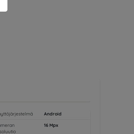
yttöjärjestelmä
Android
ameran
16
Mpx
soluutio