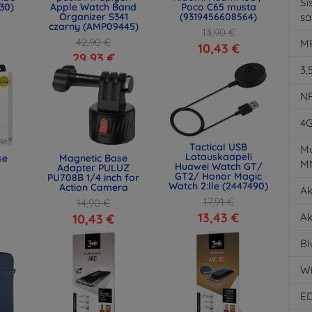
Si
30)
Apple Watch Band
Poco C65 musta
Organizer S341
(9319456608564)
s
czarny (AMP09445)
13,90 €
42,90 €
MP
10,43 €
29,93 €
3,
N
4
Tactical USB
Mu
Latauskaapeli
se
Magnetic Base
M
Huawei Watch GT/
Adapter PULUZ
GT2/ Honor Magic
PU708B 1/4 inch for
Watch 2:lle (2447490)
Action Camera
Ak
17,91 €
14,90 €
13,43 €
Ak
10,43 €
Bl
Wi
E