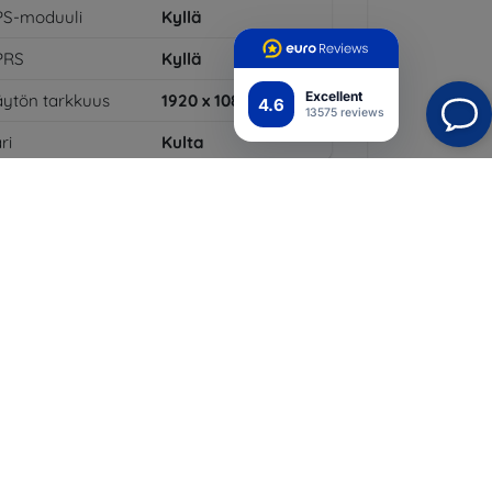
PS-moduuli
Kyllä
PRS
Kyllä
Excellent
ytön tarkkuus
1920 x 1080
4.6
13575 reviews
ri
Kulta