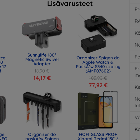
Lisävarusteet
Pr
RA
Kä
Nä
Sunnylife 180°
Pa
rce
Organizer Spigen do
Magnetic Swivel
.0
Apple Watch &
Adapter
 17
PaskÃ³w S340 czarny
Pr
18,90 €
d
(AMP07602)
m
)
14,17 €
103,90 €
77,92 €
Ke
Nä
l
Vä
K
age
Organizer do
HOFI GLASS PRO+
NEO
paskÃ³w Spigen
Xiaomi Redmi 13C /