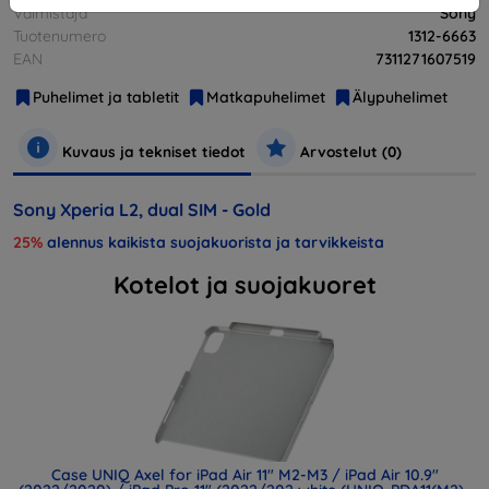
Valmistaja
Sony
Tuotenumero
1312-6663
EAN
7311271607519
Puhelimet ja tabletit
Matkapuhelimet
Älypuhelimet
Kuvaus ja tekniset tiedot
Arvostelut (0)
Sony Xperia L2, dual SIM - Gold
25%
alennus kaikista suojakuorista ja tarvikkeista
Kotelot ja suojakuoret
Case UNIQ Axel for iPad Air 11" M2-M3 / iPad Air 10.9"