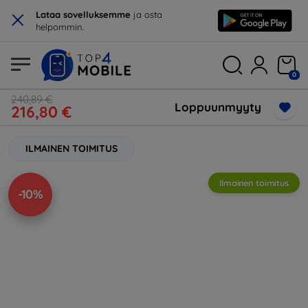
×
Lataa sovelluksemme
ja osta
helpommin.
0
240,89 €
Loppuunmyyty
216,80 €
ILMAINEN TOIMITUS
Ilmainen toimitus
-10%