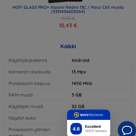
HOFI GLASS PRO+ Xiaomi Redmi 13C / Poco C65 musta
(9319456608564)
13,90 €
10,43 €
Kaikki
Käyttöjärjestelmä
Android
Kameran resoluutio
13
Mpx
Prosessorin taajuus
1450
MHz
RAM-muisti
3
GB
Käyttäjän muisti
32
GB
Näytön koko
5,5
"
Excellent
4.6
Prosessorin ytimien
8
x
13575 reviews
määrä