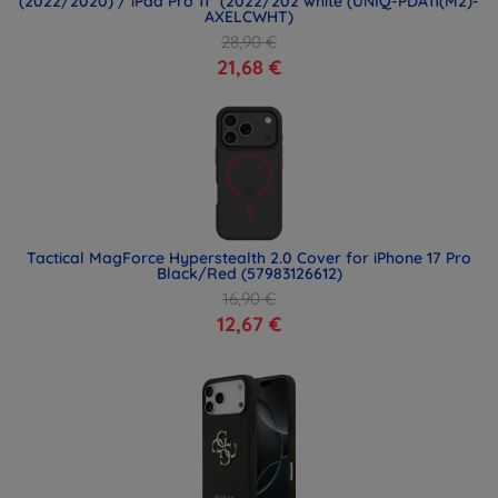
(2022/2020) / iPad Pro 11" (2022/202 white (UNIQ-PDA11(M2)-
AXELCWHT)
28,90 €
21,68 €
Tactical MagForce Hyperstealth 2.0 Cover for iPhone 17 Pro
Black/Red (57983126612)
16,90 €
12,67 €