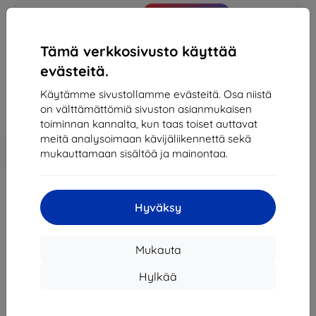
Osta tämä laite ja saat
25% alennusta
kaikista sen
lisävarusteista!
Tämä verkkosivusto käyttää
240,89 €
evästeitä.
216,80 €
Käytämme sivustollamme evästeitä. Osa niistä
on välttämättömiä sivuston asianmukaisen
Hinta ilman ALV:tä
174,84 €
toiminnan kannalta, kun taas toiset auttavat
meitä analysoimaan kävijäliikennettä sekä
Lisää
Alennus kupongilla
-10%
mukauttamaan sisältöä ja mainontaa.
EXTRA10
ostoskoriin
Loppuunmyyty
Hyväksy
Loppuunmyyty
Mukauta
Hylkää
Muut tämän tuotteen vaihtoehdot