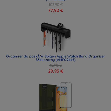
103,90 €
77,92 €
Organizer do paskÃ³w Spigen Apple Watch Band Organizer
S341 czarny (AMP09445)
42,90 €
29,93 €