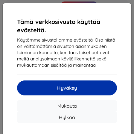
Osta tämä laite ja saat
25% alennusta
kaikista sen
lisävarusteista!
Tämä verkkosivusto käyttää
240,89 €
evästeitä.
216,80 €
Käytämme sivustollamme evästeitä. Osa niistä
on välttämättömiä sivuston asianmukaisen
Hinta ilman ALV:tä
174,84 €
toiminnan kannalta, kun taas toiset auttavat
meitä analysoimaan kävijäliikennettä sekä
Lisää
Alennus kupongilla
-10%
mukauttamaan sisältöä ja mainontaa.
EXTRA10
ostoskoriin
Loppuunmyyty
Hyväksy
Loppuunmyyty
Mukauta
Hylkää
Muut tämän tuotteen vaihtoehdot