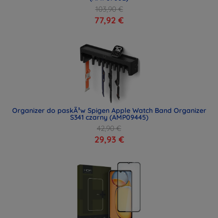
103,90 €
77,92 €
Organizer do paskÃ³w Spigen Apple Watch Band Organizer
S341 czarny (AMP09445)
42,90 €
29,93 €