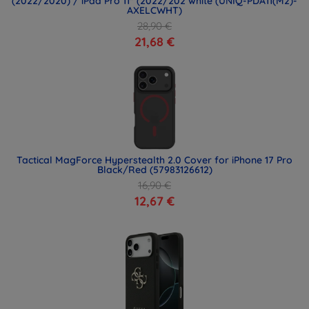
(2022/2020) / iPad Pro 11" (2022/202 white (UNIQ-PDA11(M2)-
AXELCWHT)
28,90 €
21,68 €
Tactical MagForce Hyperstealth 2.0 Cover for iPhone 17 Pro
Black/Red (57983126612)
16,90 €
12,67 €