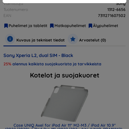
Valmistaja
Sony
Tuotenumero
1312-6656
EAN
7311271607502
Puhelimet ja tabletit
Matkapuhelimet
Älypuhelimet
Kuvaus ja tekniset tiedot
Arvostelut (0)
Sony Xperia L2, dual SIM - Black
25%
alennus kaikista suojakuorista ja tarvikkeista
Kotelot ja suojakuoret
Case UNIQ Axel for iPad Air 11" M2-M3 / iPad Air 10.9"