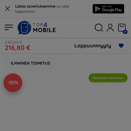
×
Lataa sovelluksemme
ja osta
helpommin.
0
240,89 €
Loppuunmyyty
216,80 €
ILMAINEN TOIMITUS
Ilmainen toimitus
-10%