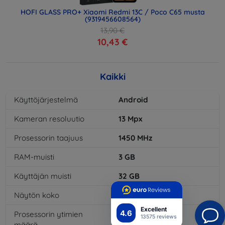
HOFI GLASS PRO+ Xiaomi Redmi 13C / Poco C65 musta
(9319456608564)
13,90 €
10,43 €
Kaikki
Käyttöjärjestelmä
Android
Kameran resoluutio
13
Mpx
Prosessorin taajuus
1450
MHz
RAM-muisti
3
GB
Käyttäjän muisti
32
GB
Näytön koko
5,5
"
Excellent
4.6
Prosessorin ytimien
8
x
13575 reviews
määrä