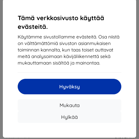
178,89 €
Tämä verkkosivusto käyttää
161,00 €
evästeitä.
Hinta ilman ALV:tä
129,84 €
Käytämme sivustollamme evästeitä. Osa niistä
on välttämättömiä sivuston asianmukaisen
Lisää
toiminnan kannalta, kun taas toiset auttavat
Alennus kupongilla
-10%
EXTRA10
ostoskoriin
meitä analysoimaan kävijäliikennettä sekä
mukauttamaan sisältöä ja mainontaa.
Loppuunmyyty
Hyväksy
Loppuunmyyty
Mukauta
Muut tämän tuotteen vaihtoehdot
Hylkää
Valmistaja
Huawei
Tuotenumero
51092MFF