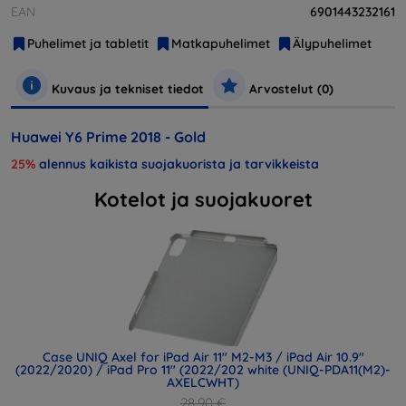
EAN
6901443232161
Puhelimet ja tabletit
Matkapuhelimet
Älypuhelimet
Kuvaus ja tekniset tiedot
Arvostelut (0)
Huawei Y6 Prime 2018 - Gold
25%
alennus kaikista suojakuorista ja tarvikkeista
Kotelot ja suojakuoret
Case UNIQ Axel for iPad Air 11" M2-M3 / iPad Air 10.9"
(2022/2020) / iPad Pro 11" (2022/202 white (UNIQ-PDA11(M2)-
AXELCWHT)
28,90 €