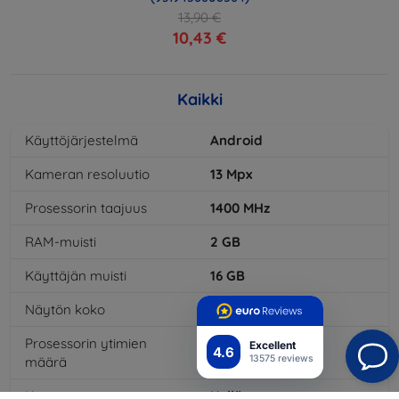
13,90 €
10,43 €
Kaikki
Käyttöjärjestelmä
Android
Kameran resoluutio
13
Mpx
Prosessorin taajuus
1400
MHz
RAM-muisti
2
GB
Käyttäjän muisti
16
GB
Näytön koko
5,7
"
Prosessorin ytimien
4
x
Excellent
4.6
13575 reviews
määrä
Kamera
Kyllä