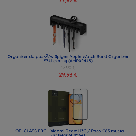
77,92 €
Organizer do paskÃ³w Spigen Apple Watch Band Organizer
S341 czarny (AMP09445)
42,90 €
29,93 €
HOFI GLASS PRO+ Xiaomi Redmi 13C / Poco C65 musta
(9319456608564)