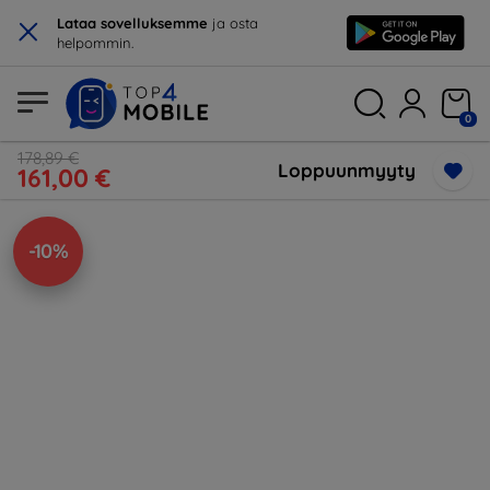
×
Lataa sovelluksemme
ja osta
helpommin.
0
178,89 €
Loppuunmyyty
161,00 €
-10%