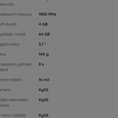
soluutio
osessorin taajuus
1800
MHz
M-muisti
4
GB
yttäjän muisti
64
GB
ytön koko
5,1
"
ino
145
g
osessorin ytimien
8
x
äärä
rien määrä
16
mil
amera
Kyllä
säänrakennettu
Kyllä
alama
5 mm:n liitäntä
Kyllä