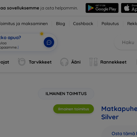
taa sovelluksemme
ja osta helpommin.
Toimitus ja maksaminen
Blog
Cashback
Palautus
Rekl
etko apua?
ojat
Tarvikkeet
Ääni
Rannekkeet
ILMAINEN TOIMITUS
Matkapuhel
Ilmainen toimitus
Silver
Osta tämä l