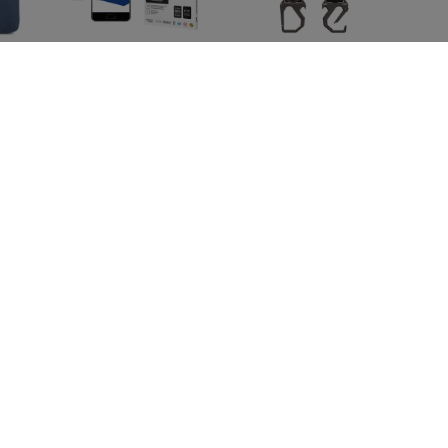
lm
3MK FlexibleGlass
SPIGEN TK100
16
Huawei P10 Hybrid
TOYOTA KEY FOB
IQ-
Glass
CASE BLACK
) -
(ACS11366)
12,90 €
34,91 €
9,67 €
26,18 €
al
SPIGEN EB6010CC
SPIGEN EB6015CC
with
ESSENTIAL TYPE-C
ESSENTIAL TYPE-C
t,
CABLE 60W 100CM
CABLE 60W 150CM
4)
PINK (ACA10414)
WHITE (ACA10416)
14,90 €
14,90 €
11,18 €
11,18 €
Kaikki