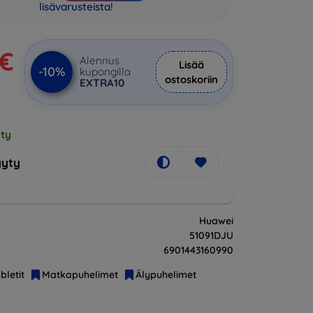
lisävarusteista!
 €
Alennus
Lisää
-10%
kupongilla
ostoskoriin
EXTRA10
ty
yty
Huawei
51091DJU
6901443160990
bletit
Matkapuhelimet
Älypuhelimet