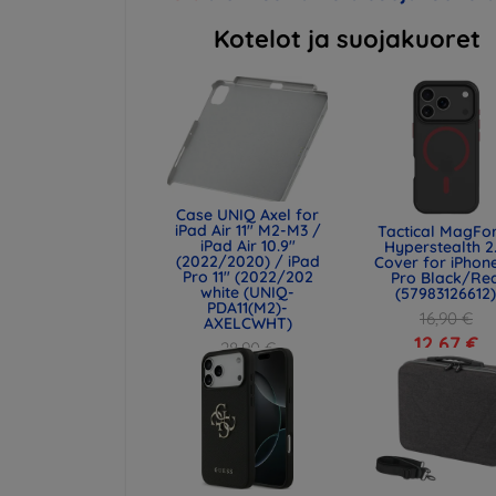
Kotelot ja suojakuoret
Case UNIQ Axel for
iPad Air 11" M2-M3 /
Tactical MagFo
iPad Air 10.9"
Hyperstealth 2
(2022/2020) / iPad
Cover for iPhone
Pro 11" (2022/202
Pro Black/Re
white (UNIQ-
(57983126612
PDA11(M2)-
16,90 €
AXELCWHT)
12,67 €
28,90 €
21,68 €