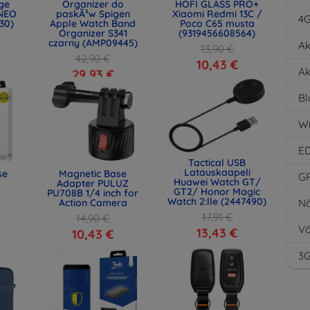
age
Organizer do
HOFI GLASS PRO+
NEO
paskÃ³w Spigen
Xiaomi Redmi 13C /
4
30)
Apple Watch Band
Poco C65 musta
Organizer S341
(9319456608564)
czarny (AMP09445)
Ak
13,90 €
42,90 €
10,43 €
Ak
29,93 €
Bl
Wi
E
Tactical USB
Latauskaapeli
se
Magnetic Base
G
Huawei Watch GT/
Adapter PULUZ
GT2/ Honor Magic
PU708B 1/4 inch for
Watch 2:lle (2447490)
Action Camera
Nä
17,91 €
14,90 €
Vä
13,43 €
10,43 €
3