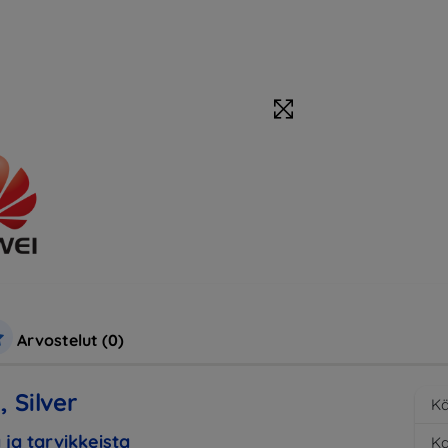
Arvostelut (0)
 Silver
Kä
 ja tarvikkeista
K