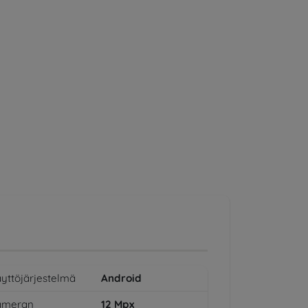
yttöjärjestelmä
Android
ameran
12
Mpx