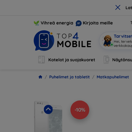
×
La
Vihreä energia
Kirjoita meille
Tarvits
Ol
|
Kotelot ja suojakuoret
Näytönsu
Puhelimet ja tabletit
Matkapuhelimet
-10%