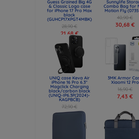
Guess Grained Big 4G
Sunnylife Stor
& Classic Logo case
Combo Bag for 
for iPhone 17 Pro Max
Motion Fly (0735
black
40,90 €
(GUHCP17XPGT4MBK)
30,68 €
28,90 €
21,68 €
UNIQ case Keva Air
3MK Armor Ca
iPhone 16 Pro 6.3"
Xiaomi 12 Pro
Magclick Charging
16,90 €
black/carbon black
(UNIQ-IP6.3P(2024)-
7,43 €
KAGPBCB)
72,90 €
54,67 €