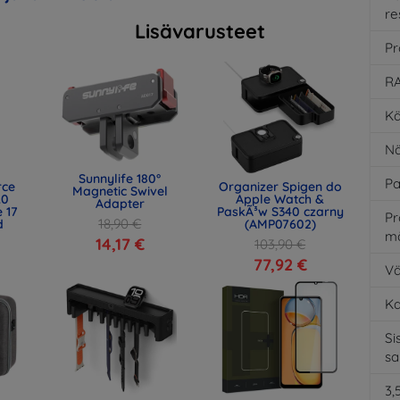
re
Lisävarusteet
Pr
RA
Kä
Nä
Sunnylife 180°
Pa
rce
Organizer Spigen do
Magnetic Swivel
.0
Apple Watch &
Adapter
 17
PaskÃ³w S340 czarny
Pr
18,90 €
d
(AMP07602)
m
)
14,17 €
103,90 €
77,92 €
Vä
K
Si
s
3,