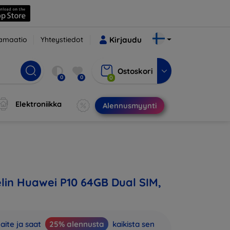
amaatio
Yhteystiedot
Kirjaudu
Ostoskori
0
0
0
Elektroniikka
Alennusmyynti
in Huawei P10 64GB Dual SIM,
aite ja saat
25% alennusta
kaikista sen