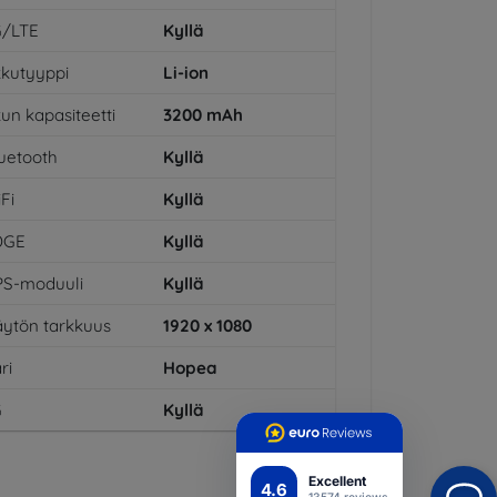
G/LTE
Kyllä
kutyyppi
Li-ion
un kapasiteetti
3200
mAh
uetooth
Kyllä
Fi
Kyllä
DGE
Kyllä
PS-moduuli
Kyllä
ytön tarkkuus
1920 x 1080
ri
Hopea
G
Kyllä
Excellent
4.6