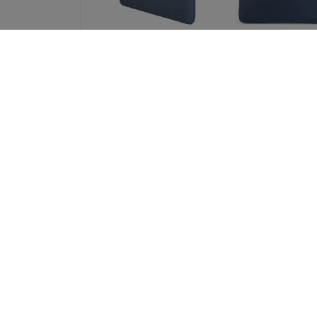
UNIQ bag Cyprus
UNIQ Stockho
laptop Sleeve 14
laptop Sleeve 
"abyss blue Water-
"abyss blue (UN
resistant Neoprene
STOCKHOLM (16
(UNIQ-CYPRUS (14) -
ABSBLUE)
ABSBLUE)
51,89 €
32,90 €
38,92 €
24,68 €
UNIQ bag Cyprus
Spigen Univers
laptop Sleeve 16
Passport Holder 
"marl gray Water-
MagSafe Walle
resistant Neoprene
black (AFA1134
(UNIQ-CYPRUS (16) -
46,90 €
MALGRY)
35,18 €
37,89 €
28,42 €
Kaikki