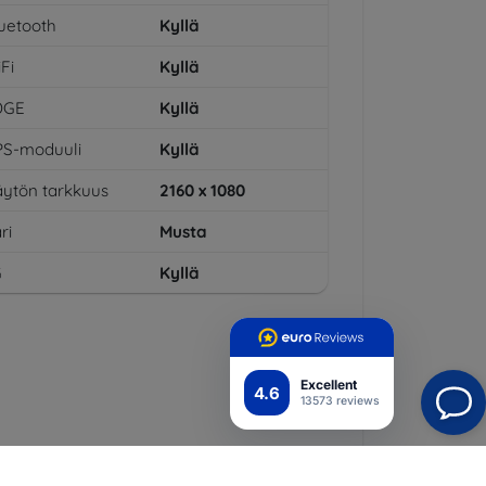
uetooth
Kyllä
Fi
Kyllä
DGE
Kyllä
PS-moduuli
Kyllä
ytön tarkkuus
2160 x 1080
ri
Musta
G
Kyllä
Excellent
4.6
13573 reviews