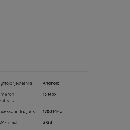
yttöjärjestelmä
Android
ameran
13
Mpx
soluutio
osessorin taajuus
1700
MHz
M-muisti
3
GB