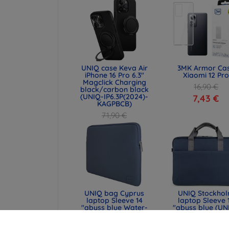
UNIQ case Keva Air
3MK Armor Ca
iPhone 16 Pro 6.3"
Xiaomi 12 Pro
Magclick Charging
16,90 €
black/carbon black
(UNIQ-IP6.3P(2024)-
7,43 €
KAGPBCB)
71,90 €
53,93 €
UNIQ bag Cyprus
UNIQ Stockho
laptop Sleeve 14
laptop Sleeve 
"abyss blue Water-
"abyss blue (UN
resistant Neoprene
STOCKHOLM (16
(UNIQ-CYPRUS (14) -
ABSBLUE)
ABSBLUE)