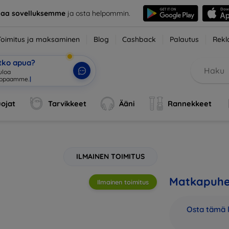
taa sovelluksemme
ja osta helpommin.
Toimitus ja maksaminen
Blog
Cashback
Palautus
Rekl
etko apua?
ojat
Tarvikkeet
Ääni
Rannekkeet
ILMAINEN TOIMITUS
Matkapuhel
Ilmainen toimitus
Osta tämä l