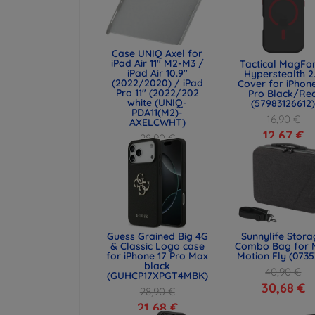
Case UNIQ Axel for
iPad Air 11" M2-M3 /
Tactical MagFo
iPad Air 10.9"
Hyperstealth 2
(2022/2020) / iPad
Cover for iPhone
Pro 11" (2022/202
Pro Black/Re
white (UNIQ-
(57983126612
PDA11(M2)-
16,90 €
AXELCWHT)
12,67 €
28,90 €
21,68 €
Guess Grained Big 4G
Sunnylife Stor
& Classic Logo case
Combo Bag for 
for iPhone 17 Pro Max
Motion Fly (0735
black
40,90 €
(GUHCP17XPGT4MBK)
30,68 €
28,90 €
21,68 €