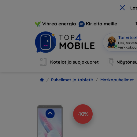
×
La
Vihreä energia
Kirjoita meille
Tarvits
He
|
Kotelot ja suojakuoret
Näytönsu
Puhelimet ja tabletit
Matkapuhelimet
-10%