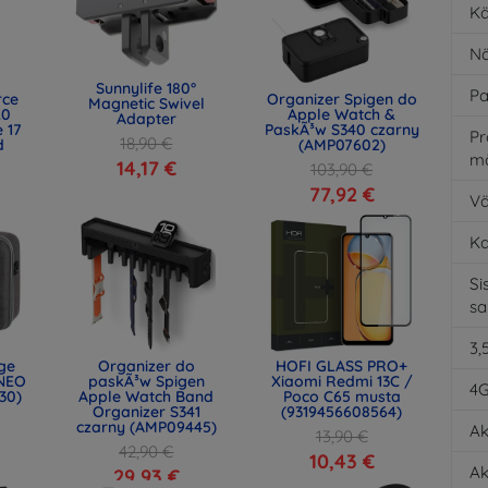
Kä
Nä
Sunnylife 180°
Pa
rce
Organizer Spigen do
Magnetic Swivel
.0
Apple Watch &
Adapter
 17
PaskÃ³w S340 czarny
Pr
18,90 €
d
(AMP07602)
m
)
14,17 €
103,90 €
77,92 €
Vä
K
Si
s
3,
age
Organizer do
HOFI GLASS PRO+
NEO
paskÃ³w Spigen
Xiaomi Redmi 13C /
4
30)
Apple Watch Band
Poco C65 musta
Organizer S341
(9319456608564)
czarny (AMP09445)
Ak
13,90 €
42,90 €
10,43 €
Ak
29,93 €