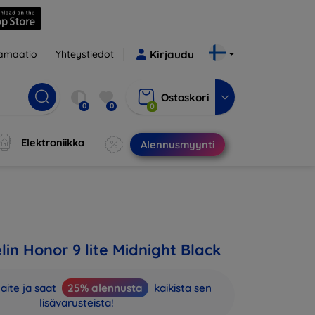
amaatio
Yhteystiedot
Kirjaudu
Ostoskori
0
0
0
Elektroniikka
Alennusmyynti
in Honor 9 lite Midnight Black
aite ja saat
25% alennusta
kaikista sen
lisävarusteista!