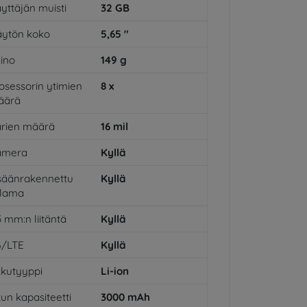
yttäjän muisti
32
GB
ytön koko
5,65
"
ino
149
g
osessorin ytimien
8
x
äärä
rien määrä
16
mil
amera
Kyllä
säänrakennettu
Kyllä
alama
5 mm:n liitäntä
Kyllä
G/LTE
Kyllä
kutyyppi
Li-ion
un kapasiteetti
3000
mAh