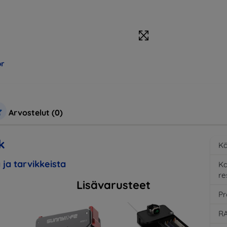
r
Arvostelut (0)
k
Kä
 ja tarvikkeista
K
re
Lisävarusteet
Pr
RA