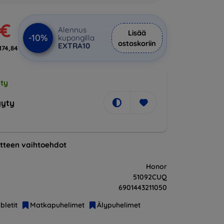
 €
Alennus
Lisää
-10%
kupongilla
ostoskoriin
EXTRA10
174,84
ty
yty
tteen vaihtoehdot
Honor
51092CUQ
6901443211050
bletit
Matkapuhelimet
Älypuhelimet