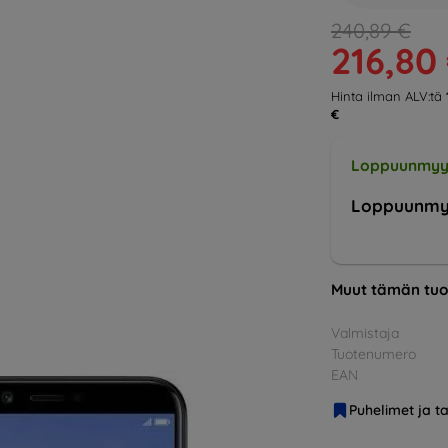
240,89 €
216,80
Hinta ilman ALV:tä
€
Loppuunmyy
Loppuunmy
Muut tämän tuo
Valmistaja
Tuotenumero
EAN
Puhelimet ja ta