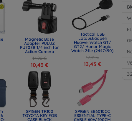
Bl
Wi
E
Tactical USB
Latauskaapeli
se
Magnetic Base
G
Huawei Watch GT/
Adapter PULUZ
GT2/ Honor Magic
PU708B 1/4 inch for
Watch 2:lle (2447490)
Action Camera
Nä
17,91 €
14,90 €
Vä
13,43 €
10,43 €
3
lm
SPIGEN TK100
SPIGEN EB6010CC
16
TOYOTA KEY FOB
ESSENTIAL TYPE-C
IQ-
CASE BLACK
CABLE 60W 100CM
) -
(ACS11366)
PINK (ACA10414)
34,91 €
14,90 €