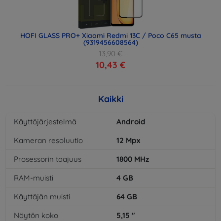
HOFI GLASS PRO+ Xiaomi Redmi 13C / Poco C65 musta
(9319456608564)
13,90 €
10,43 €
Kaikki
Käyttöjärjestelmä
Android
Kameran resoluutio
12
Mpx
Prosessorin taajuus
1800
MHz
RAM-muisti
4
GB
Käyttäjän muisti
64
GB
Näytön koko
5,15
"