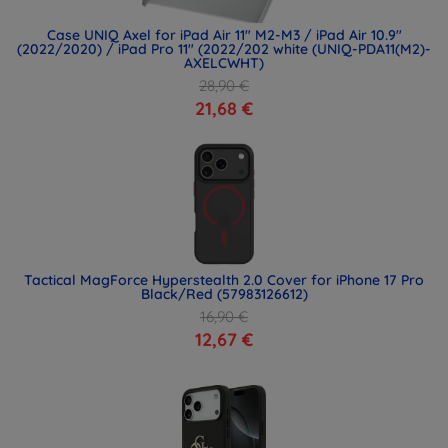
Case UNIQ Axel for iPad Air 11" M2-M3 / iPad Air 10.9"
(2022/2020) / iPad Pro 11" (2022/202 white (UNIQ-PDA11(M2)-
AXELCWHT)
28,90 €
21,68 €
Tactical MagForce Hyperstealth 2.0 Cover for iPhone 17 Pro
Black/Red (57983126612)
16,90 €
12,67 €