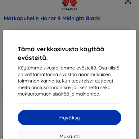
Matkapuhelin Honor 9 Midnight Black
Osta tämä laite ja saat
25% alennusta
kaikista sen
lisävarusteista!
Tämä verkkosivusto käyttää
405,90 €
evästeitä.
365,32 €
Käytämme sivustollamme evästeitä. Osa niistä
on välttämättömiä sivuston asianmukaisen
Hinta ilman ALV:tä
294,61 €
toiminnan kannalta, kun taas toiset auttavat
meitä analysoimaan kävijäliikennettä sekä
Lisää
Alennus kupongilla
-10%
mukauttamaan sisältöä ja mainontaa.
EXTRA10
ostoskoriin
Hyväksy
Loppuunmyyty
Loppuunmyyty
Mukauta