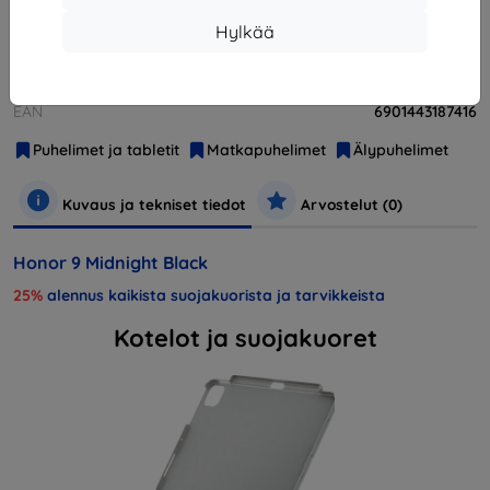
Hylkää
Valmistaja
Huawei
Tuotenumero
51091TBH
EAN
6901443187416
Puhelimet ja tabletit
Matkapuhelimet
Älypuhelimet
Kuvaus ja tekniset tiedot
Arvostelut (0)
Honor 9 Midnight Black
25%
alennus kaikista suojakuorista ja tarvikkeista
Kotelot ja suojakuoret