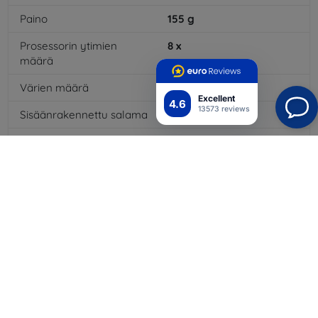
Paino
155
g
Prosessorin ytimien
8
x
määrä
Värien määrä
16
mil
Excellent
4.6
13573 reviews
Sisäänrakennettu salama
Kyllä
MP3-toisto
Kyllä
3,5 mm:n liitäntä
Kyllä
NFC
Kyllä
Akun kapasiteetti
3200
mAh
Bluetooth
Kyllä
WiFi
Kyllä
EDGE
Kyllä