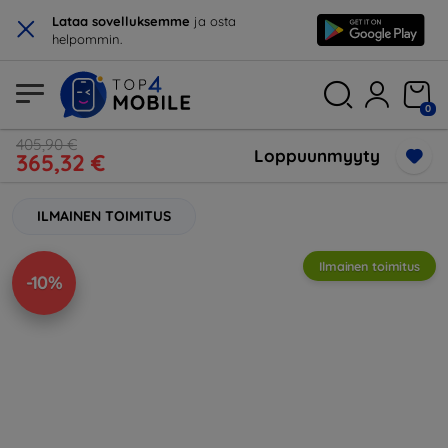
×
Lataa sovelluksemme
ja osta
helpommin.
0
405,90 €
Loppuunmyyty
365,32 €
ILMAINEN TOIMITUS
Ilmainen toimitus
-10%