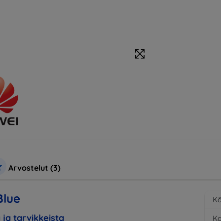
Arvostelut (3)
Blue
Kä
 ja tarvikkeista
K