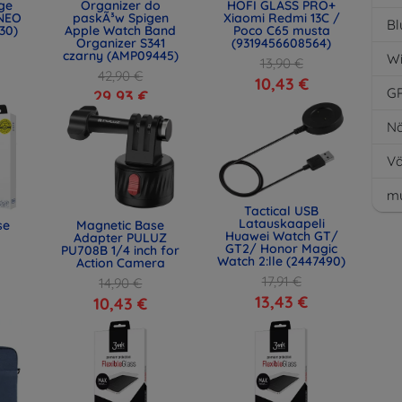
age
Organizer do
HOFI GLASS PRO+
NEO
paskÃ³w Spigen
Xiaomi Redmi 13C /
Bl
30)
Apple Watch Band
Poco C65 musta
Organizer S341
(9319456608564)
czarny (AMP09445)
Wi
13,90 €
42,90 €
10,43 €
G
29,93 €
Nä
Vä
mu
Tactical USB
Latauskaapeli
se
Magnetic Base
Huawei Watch GT/
Adapter PULUZ
GT2/ Honor Magic
PU708B 1/4 inch for
Watch 2:lle (2447490)
Action Camera
17,91 €
14,90 €
13,43 €
10,43 €