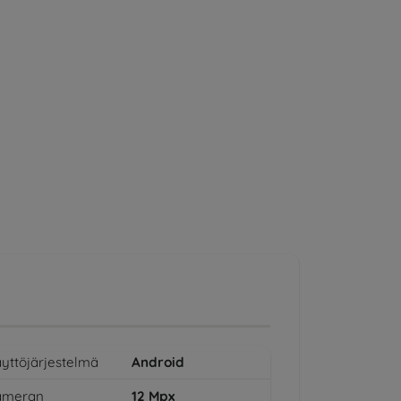
yttöjärjestelmä
Android
ameran
12
Mpx