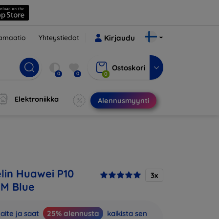
amaatio
Yhteystiedot
Kirjaudu
Ostoskori
0
0
0
Elektroniikka
Alennusmyynti
in Huawei P10
3x
IM Blue
aite ja saat
25% alennusta
kaikista sen