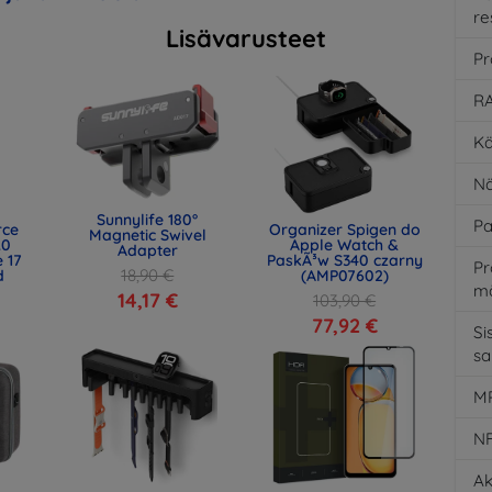
re
Lisävarusteet
Pr
RA
Kä
Nä
Sunnylife 180°
Pa
rce
Organizer Spigen do
Magnetic Swivel
.0
Apple Watch &
Adapter
 17
PaskÃ³w S340 czarny
Pr
18,90 €
d
(AMP07602)
m
)
14,17 €
103,90 €
77,92 €
Si
s
MP
N
Ak