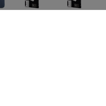
lm
3MK Huawei P10 Lite
3MK Huawei P10 Lite
16
Gold - 3mk
White - 3mk
IQ-
FlexibleGlass Max
FlexibleGlass Max
) -
16,90 €
16,90 €
12,67 €
12,67 €
ase
3MK FlexibleGlass
SPIGEN TK100
lear
Huawei P10 Lite
TOYOTA KEY FOB
Hybrid Glass
CASE BLACK
(ACS11366)
12,90 €
34,91 €
9,67 €
26,18 €
Kaikki