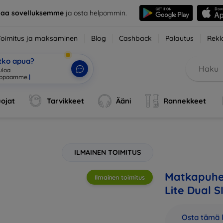
taa sovelluksemme
ja osta helpommin.
Toimitus ja maksaminen
Blog
Cashback
Palautus
Rekl
etko apua?
ojat
Tarvikkeet
Ääni
Rannekkeet
ILMAINEN TOIMITUS
Matkapuhel
Ilmainen toimitus
Lite Dual S
Osta tämä l