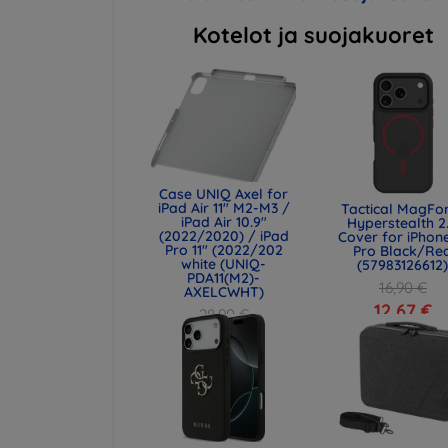
Kotelot ja suojakuoret
Case UNIQ Axel for
iPad Air 11" M2-M3 /
Tactical MagFo
iPad Air 10.9"
Hyperstealth 2
(2022/2020) / iPad
Cover for iPhone
Pro 11" (2022/202
Pro Black/Re
white (UNIQ-
(57983126612
PDA11(M2)-
16,90 €
AXELCWHT)
12,67 €
28,90 €
21,68 €