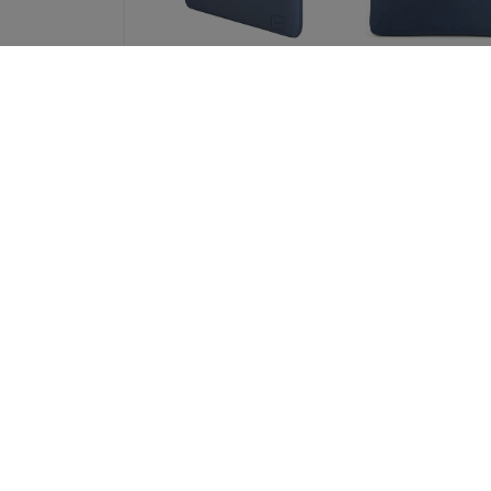
UNIQ bag Cyprus
UNIQ Stockho
laptop Sleeve 14
laptop Sleeve 
"abyss blue Water-
"abyss blue (UN
resistant Neoprene
STOCKHOLM (16
(UNIQ-CYPRUS (14) -
ABSBLUE)
ABSBLUE)
52,90 €
32,90 €
39,68 €
24,68 €
UNIQ bag Cyprus
XQISIT - Flex c
laptop Sleeve 16
Huwei P10 Lite, C
"marl gray Water-
(29179)
resistant Neoprene
41,90 €
(UNIQ-CYPRUS (16) -
MALGRY)
20,93 €
37,89 €
28,42 €
Kaikki