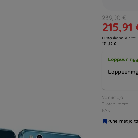
239,90 €
215,91 
Hinta ilman ALV:tä
174,12 €
Loppuunmyy
Loppuunmy
Valmistaja
Tuotenumero
EAN
Puhelimet ja ta