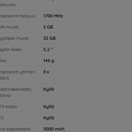
soluutio
osessorin taajuus
1700
MHz
M-muisti
3
GB
yttäjän muisti
32
GB
ytön koko
5,2
"
ino
146
g
osessorin ytimien
8
x
äärä
säänrakennettu
Kyllä
alama
3-toisto
Kyllä
FC
Kyllä
un kapasiteetti
3000
mAh