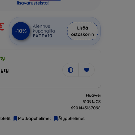
lisävarusteista!
€
Alennus
Lisää
-10%
kupongilla
ostoskoriin
EXTRA10
ty
yty
Huawei
51091JCS
6901443167098
bletit
Matkapuhelimet
Älypuhelimet