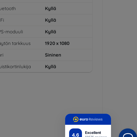
uetooth
Kyllä
Fi
Kyllä
PS-moduuli
Kyllä
ytön tarkkuus
1920 x 1080
ri
Sininen
istikortinlukija
Kyllä
Excellent
4.6