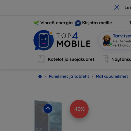
×
La
Vihreä energia
Kirjoita meille
Tarvits
|
Kotelot ja suojakuoret
Näytönsu
Puhelimet ja tabletit
Matkapuhelimet
-10%