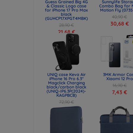
Guess Grained Big 4G
Sunnylife Stor
& Classic Logo case
Combo Bag for 
for iPhone 17 Pro Max
Motion Fly (0735
black
40,90 €
(GUHCP17XPGT4MBK)
30,68 €
28,90 €
21,68 €
UNIQ case Keva Air
3MK Armor Ca
iPhone 16 Pro 6.3"
Xiaomi 12 Pro
Magclick Charging
16,90 €
black/carbon black
(UNIQ-IP6.3P(2024)-
7,43 €
KAGPBCB)
72,90 €
54,67 €