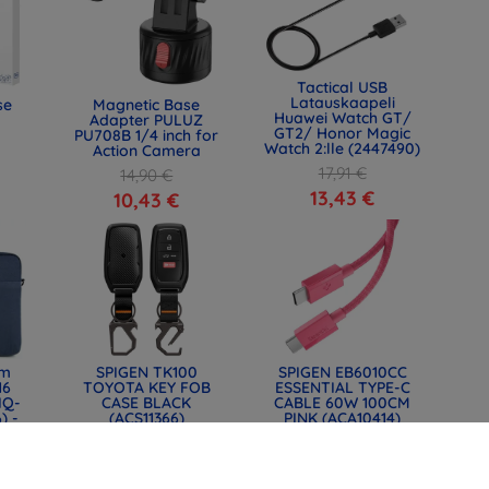
Tactical USB
Latauskaapeli
se
Magnetic Base
Huawei Watch GT/
Adapter PULUZ
GT2/ Honor Magic
PU708B 1/4 inch for
Watch 2:lle (2447490)
Action Camera
17,91 €
14,90 €
13,43 €
10,43 €
lm
SPIGEN TK100
SPIGEN EB6010CC
16
TOYOTA KEY FOB
ESSENTIAL TYPE-C
IQ-
CASE BLACK
CABLE 60W 100CM
) -
(ACS11366)
PINK (ACA10414)
34,91 €
14,90 €
26,18 €
11,18 €