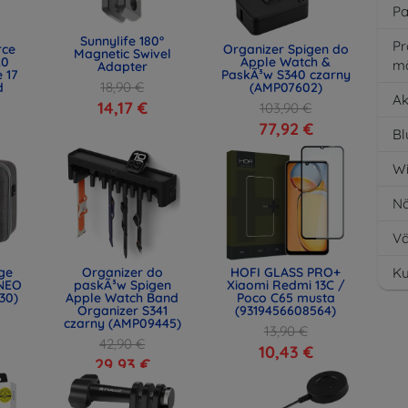
Pa
Sunnylife 180°
Pr
rce
Organizer Spigen do
Magnetic Swivel
.0
Apple Watch &
m
Adapter
 17
PaskÃ³w S340 czarny
18,90 €
d
(AMP07602)
Ak
)
14,17 €
103,90 €
77,92 €
Bl
Wi
Nä
Vä
age
Organizer do
HOFI GLASS PRO+
Ku
NEO
paskÃ³w Spigen
Xiaomi Redmi 13C /
30)
Apple Watch Band
Poco C65 musta
Organizer S341
(9319456608564)
czarny (AMP09445)
13,90 €
42,90 €
10,43 €
29,93 €