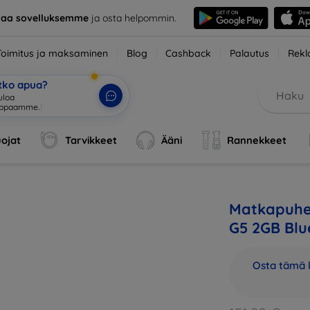
taa sovelluksemme
ja osta helpommin.
Toimitus ja maksaminen
Blog
Cashback
Palautus
Rekl
etko apua?
ojat
Tarvikkeet
Ääni
Rannekkeet
Matkapuhe
G5 2GB Blu
Osta tämä l