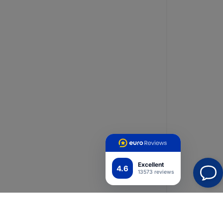
Excellent
4.6
13573 reviews