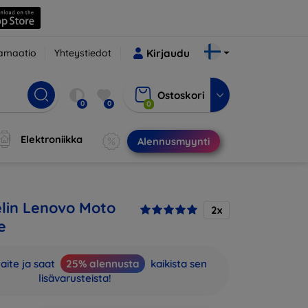
amaatio
Yhteystiedot
Kirjaudu
Ostoskori
0
0
0
Elektroniikka
Alennusmyynti
lin Lenovo Moto
2x
e
aite ja saat
25% alennusta
kaikista sen
lisävarusteista!