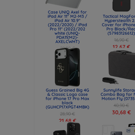
Case UNIQ Axel for
iPad Air 11" M2-M3 /
Tactical MagFo
iPad Air 10.9"
Hyperstealth 2
(2022/2020) / iPad
Cover for iPhone
Pro 11" (2022/202
Pro Black/Re
white (UNIQ-
(57983126612
PDA11(M2)-
16,90 €
AXELCWHT)
12,67 €
28,90 €
21,68 €
Guess Grained Big 4G
Sunnylife Stor
& Classic Logo case
Combo Bag for 
for iPhone 17 Pro Max
Motion Fly (0735
black
40,90 €
(GUHCP17XPGT4MBK)
30,68 €
28,90 €
21,68 €