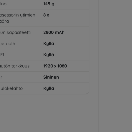
ino
145
g
osessorin ytimien
8
x
äärä
un kapasiteetti
2800
mAh
uetooth
Kyllä
Fi
Kyllä
ytön tarkkuus
1920 x 1080
ri
Sininen
ulokelähtö
Kyllä