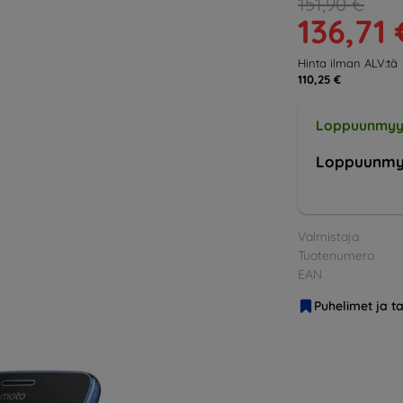
151,90 €
136,71 
Hinta ilman ALV:tä
110,25 €
Loppuunmyy
Loppuunmy
Valmistaja
Tuotenumero
EAN
Puhelimet ja ta