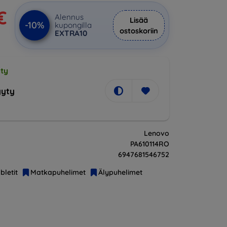
€
Alennus
Lisää
-10%
kupongilla
ostoskoriin
EXTRA10
ty
yty
Lenovo
PA610114RO
6947681546752
bletit
Matkapuhelimet
Älypuhelimet