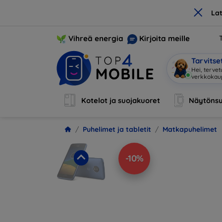
×
La
Vihreä energia
Kirjoita meille
Tarvits
Ol
|
Kotelot ja suojakuoret
Näytönsu
Puhelimet ja tabletit
Matkapuhelimet
-10%