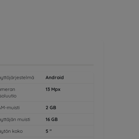
yttöjärjestelmä
Android
ameran
13
Mpx
soluutio
M-muisti
2
GB
yttäjän muisti
16
GB
ytön koko
5
"