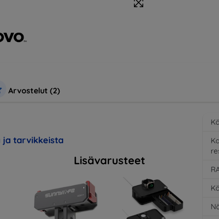
Arvostelut (2)
Kä
 ja tarvikkeista
K
re
Lisävarusteet
RA
Kä
Nä