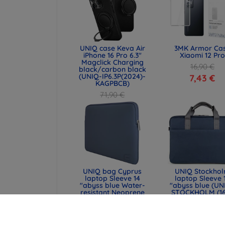
UNIQ case Keva Air
3MK Armor Ca
iPhone 16 Pro 6.3"
Xiaomi 12 Pro
Magclick Charging
16,90 €
black/carbon black
(UNIQ-IP6.3P(2024)-
7,43 €
KAGPBCB)
71,90 €
53,93 €
UNIQ bag Cyprus
UNIQ Stockho
laptop Sleeve 14
laptop Sleeve 
"abyss blue Water-
"abyss blue (UN
resistant Neoprene
STOCKHOLM (16
(UNIQ-CYPRUS (14) -
ABSBLUE)
ABSBLUE)
51,89 €
32,90 €
38,92 €