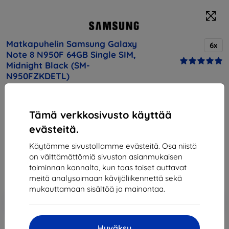
Matkapuhelin Samsung Galaxy
6x
Note 8 N950F 64GB Single SIM,
Midnight Black (SM-
N950FZKDETL)
Osta tämä laite ja saat
25% alennusta
kaikista sen
Tämä verkkosivusto käyttää
lisävarusteista!
evästeitä.
1 036,90 €
Käytämme sivustollamme evästeitä. Osa niistä
933,21 €
on välttämättömiä sivuston asianmukaisen
toiminnan kannalta, kun taas toiset auttavat
Hinta ilman ALV:tä
752,59 €
meitä analysoimaan kävijäliikennettä sekä
mukauttamaan sisältöä ja mainontaa.
Lisää
Alennus kupongilla
-10%
EXTRA10
ostoskoriin
Hyväksy