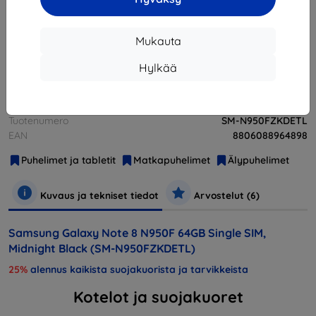
Loppuunmyyty
Mukauta
Loppuunmyyty
Hylkää
Valmistaja
Samsung
Tuotenumero
SM-N950FZKDETL
EAN
8806088964898
Puhelimet ja tabletit
Matkapuhelimet
Älypuhelimet
Kuvaus ja tekniset tiedot
Arvostelut (6)
Samsung Galaxy Note 8 N950F 64GB Single SIM,
Midnight Black (SM-N950FZKDETL)
25%
alennus kaikista suojakuorista ja tarvikkeista
Kotelot ja suojakuoret