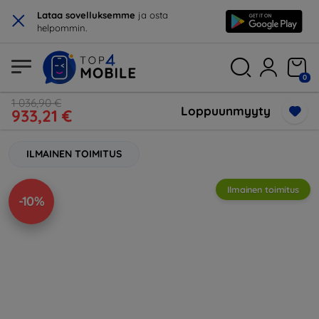
×
Lataa sovelluksemme
ja osta
helpommin.
0
1 036,90 €
Loppuunmyyty
933,21 €
ILMAINEN TOIMITUS
Ilmainen toimitus
-10%