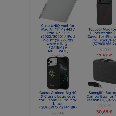
Case UNIQ Axel for
iPad Air 11" M2-M3 /
Tactical MagFo
iPad Air 10.9"
Hyperstealth 2
(2022/2020) / iPad
Cover for iPhone
Pro 11" (2022/202
Pro Black/Re
white (UNIQ-
(57983126612
PDA11(M2)-
16,90 €
AXELCWHT)
12,67 €
28,90 €
21,68 €
Guess Grained Big 4G
Sunnylife Stor
& Classic Logo case
Combo Bag for 
for iPhone 17 Pro Max
Motion Fly (0735
black
40,90 €
(GUHCP17XPGT4MBK)
30,68 €
28,90 €