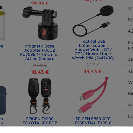
29,93 €
3,
N
4
Tactical USB
Mu
Latauskaapeli
se
Magnetic Base
M
Huawei Watch GT/
Adapter PULUZ
GT2/ Honor Magic
PU708B 1/4 inch for
Watch 2:lle (2447490)
Action Camera
Ak
17,91 €
14,90 €
13,43 €
Ak
10,43 €
Va
Bl
Wi
E
lm
SPIGEN TK100
SPIGEN EB6010CC
16
TOYOTA KEY FOB
ESSENTIAL TYPE-C
IQ-
CASE BLACK
CABLE 60W 100CM
G
) -
(ACS11366)
PINK (ACA10414)