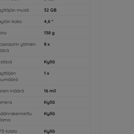
yttäjän muisti
32
GB
ytön koko
4,6
"
ino
138
g
osessorin ytimien
8
x
äärä
stävä
Kyllä
yttöjen
1
x
ukumäärä
rien määrä
16
mil
amera
Kyllä
säänrakennettu
Kyllä
alama
3-toisto
Kyllä