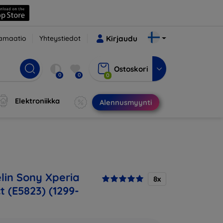
amaatio
Yhteystiedot
Kirjaudu
Ostoskori
0
0
0
Elektroniikka
Alennusmyynti
in Sony Xperia
8x
 (E5823) (1299-