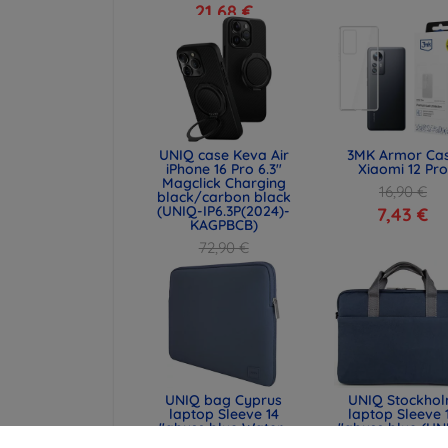
21,68 €
UNIQ case Keva Air
3MK Armor Ca
iPhone 16 Pro 6.3"
Xiaomi 12 Pro
Magclick Charging
16,90 €
black/carbon black
(UNIQ-IP6.3P(2024)-
7,43 €
KAGPBCB)
72,90 €
54,67 €
UNIQ bag Cyprus
UNIQ Stockho
laptop Sleeve 14
laptop Sleeve 
"abyss blue Water-
"abyss blue (UN
resistant Neoprene
STOCKHOLM (16