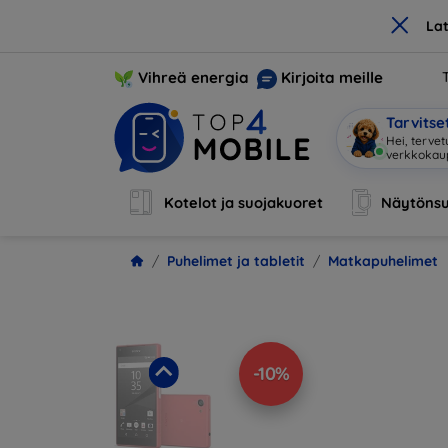
×
La
Vihreä energia
Kirjoita meille
Tarvits
O
|
Kotelot ja suojakuoret
Näytönsu
Puhelimet ja tabletit
Matkapuhelimet
-10%