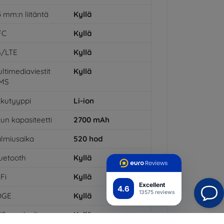
5 mm:n liitäntä
Kyllä
FC
Kyllä
G/LTE
Kyllä
ltimediaviestit
Kyllä
MS
kutyyppi
Li-ion
un kapasiteetti
2700
mAh
lmiusaika
520
hod
uetooth
Kyllä
Fi
Kyllä
Excellent
4.6
13575 reviews
DGE
Kyllä
PS-moduuli
Kyllä