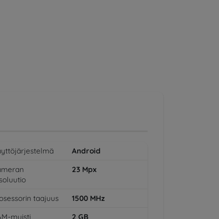
yttöjärjestelmä
Android
ameran
23
Mpx
soluutio
osessorin taajuus
1500
MHz
M-muisti
2
GB