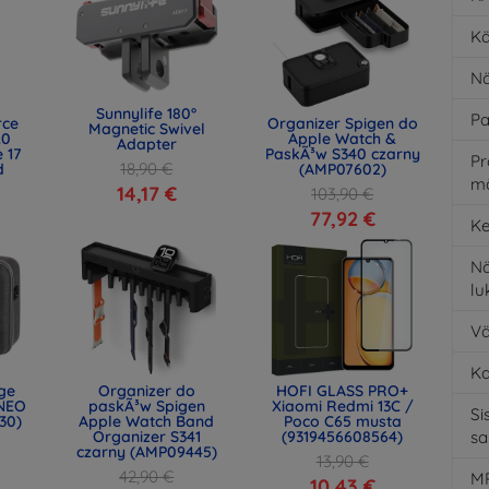
Kä
Nä
Sunnylife 180°
Pa
rce
Organizer Spigen do
Magnetic Swivel
.0
Apple Watch &
Adapter
 17
PaskÃ³w S340 czarny
Pr
18,90 €
d
(AMP07602)
m
)
14,17 €
103,90 €
77,92 €
Ke
Nä
l
Vä
K
age
Organizer do
HOFI GLASS PRO+
NEO
paskÃ³w Spigen
Xiaomi Redmi 13C /
Si
30)
Apple Watch Band
Poco C65 musta
Organizer S341
(9319456608564)
s
czarny (AMP09445)
13,90 €
42,90 €
MP
10,43 €