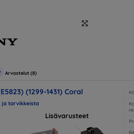
Arvostelut (8)
5823) (1299-1431) Coral
Kä
 ja tarvikkeista
K
re
Lisävarusteet
Pr
RA