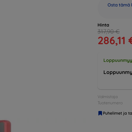
Osta tämä l
Hinta
317,90 €
286,11 
Loppuunmyy
Loppuunmy
Valmistaja
Tuotenumero
Puhelimet ja ta