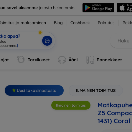
taa sovelluksemme
ja osta helpommin.
Toimitus ja maksaminen
Blog
Cashback
Palautus
Rekl
etko apua?
ojat
Tarvikkeet
Ääni
Rannekkeet
Uusi takaisinostosta
ILMAINEN TOIMITUS
Matkapuhel
Ilmainen toimitus
Z5 Compact
1431) Coral