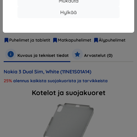
Mukauta
Muut tämän tuotteen vaihtoehdot
Hylkää
Valmistaja
Nokia
Tuotenumero
11NE1S01A14
EAN
6438409001849
Puhelimet ja tabletit
Matkapuhelimet
Älypuhelimet
Kuvaus ja tekniset tiedot
Arvostelut (0)
Nokia 3 Dual Sim, White (11NE1S01A14)
25%
alennus kaikista suojakuorista ja tarvikkeista
Kotelot ja suojakuoret