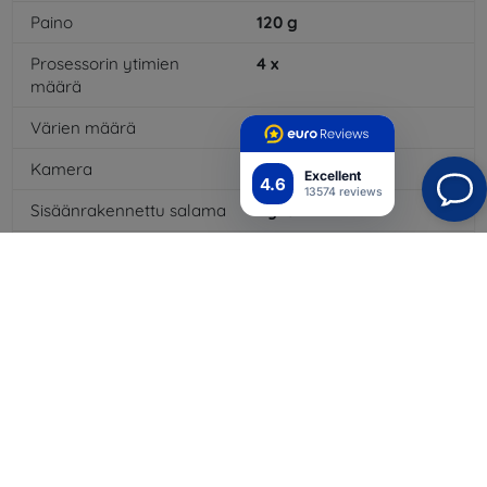
Paino
120
g
Prosessorin ytimien
4
x
määrä
Värien määrä
16,7
mil
Kamera
Kyllä
Excellent
4.6
13574 reviews
Sisäänrakennettu salama
Kyllä
3,5 mm:n liitäntä
Kyllä
4G/LTE
Kyllä
Akkutyyppi
Li-ion
Akun kapasiteetti
2630
mAh
Bluetooth
Kyllä
WiFi
Kyllä