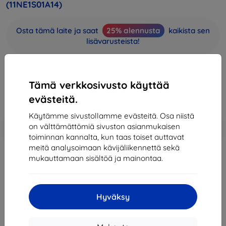
(11NE1S01A14)
Osta tämä laite ja saat
25% alennusta
kaikista sen
lisävarusteista!
158,91 €
143,02 €
Tämä verkkosivusto käyttää
evästeitä.
Hinta ilman ALV:tä
115,34 €
Käytämme sivustollamme evästeitä. Osa niistä
Lisää
Alennus kupongilla
on välttämättömiä sivuston asianmukaisen
-10%
EXTRA10
ostoskoriin
toiminnan kannalta, kun taas toiset auttavat
meitä analysoimaan kävijäliikennettä sekä
mukauttamaan sisältöä ja mainontaa.
Loppuunmyyty
Loppuunmyyty
Hyväksy