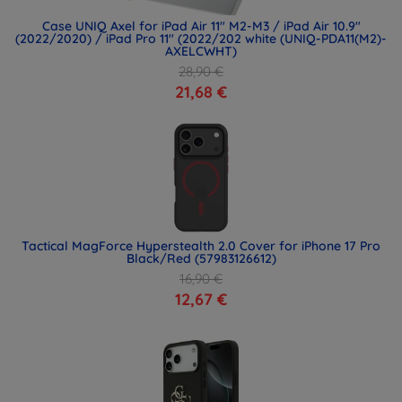
Case UNIQ Axel for iPad Air 11" M2-M3 / iPad Air 10.9"
(2022/2020) / iPad Pro 11" (2022/202 white (UNIQ-PDA11(M2)-
AXELCWHT)
28,90 €
21,68 €
Tactical MagForce Hyperstealth 2.0 Cover for iPhone 17 Pro
Black/Red (57983126612)
16,90 €
12,67 €