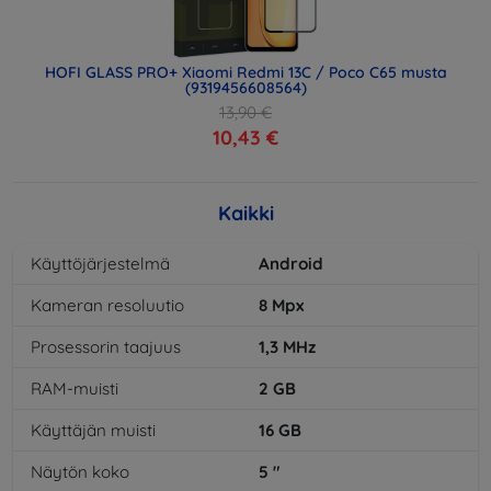
HOFI GLASS PRO+ Xiaomi Redmi 13C / Poco C65 musta
(9319456608564)
13,90 €
10,43 €
Kaikki
Käyttöjärjestelmä
Android
Kameran resoluutio
8
Mpx
Prosessorin taajuus
1,3
MHz
RAM-muisti
2
GB
Käyttäjän muisti
16
GB
Näytön koko
5
"