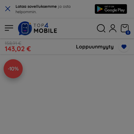
×
Lataa sovelluksemme
ja osta
helpommin.
0
158,91 €
Loppuunmyyty
143,02 €
-10%