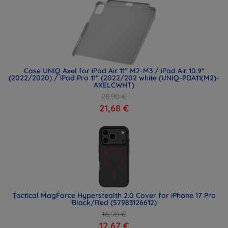
Case UNIQ Axel for iPad Air 11" M2-M3 / iPad Air 10.9"
(2022/2020) / iPad Pro 11" (2022/202 white (UNIQ-PDA11(M2)-
AXELCWHT)
28,90 €
21,68 €
Tactical MagForce Hyperstealth 2.0 Cover for iPhone 17 Pro
Black/Red (57983126612)
16,90 €
12,67 €