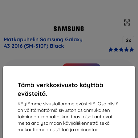
Matkapuhelin Samsung Galaxy
2x
A3 2016 (SM-310F) Black
Osta tämä laite ja saat
25% alennusta
kaikista sen
lisävarusteista!
Tämä verkkosivusto käyttää
Hinta
evästeitä.
151,90 €
136,71 €
Käytämme sivustollamme evästeitä. Osa niistä
on välttämättömiä sivuston asianmukaisen
toiminnan kannalta, kun taas toiset auttavat
Lisää
Alennus kupongilla
meitä analysoimaan kävijäliikennettä sekä
-10%
EXTRA10
ostoskoriin
mukauttamaan sisältöä ja mainontaa.