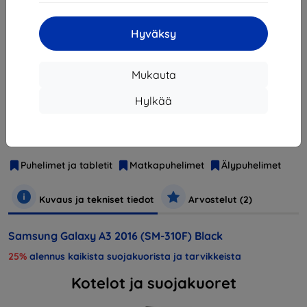
Loppuunmyyty
Hyväksy
Loppuunmyyty
Mukauta
Hylkää
Valmistaja
Samsung
Tuotenumero
SM-A310FZKAETL
EAN
8806088240541
Puhelimet ja tabletit
Matkapuhelimet
Älypuhelimet
Kuvaus ja tekniset tiedot
Arvostelut (2)
Samsung Galaxy A3 2016 (SM-310F) Black
25%
alennus kaikista suojakuorista ja tarvikkeista
Kotelot ja suojakuoret