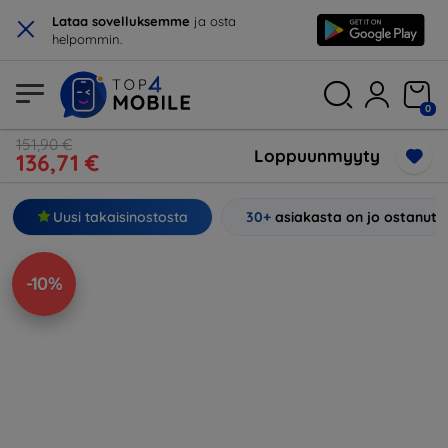
×
Lataa sovelluksemme
ja osta
helpommin.
0
151,90 €
Loppuunmyyty
136,71 €
Uusi takaisinostosta
30+
asiakasta on jo ostanut
-10%