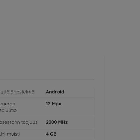
yttöjärjestelmä
Android
ameran
12
Mpx
soluutio
osessorin taajuus
2300
MHz
M-muisti
4
GB