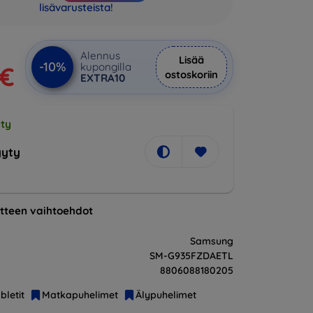
lisävarusteista!
Alennus
Lisää
-10%
kupongilla
 €
ostoskoriin
EXTRA10
ty
yty
tteen vaihtoehdot
Samsung
SM-G935FZDAETL
8806088180205
bletit
Matkapuhelimet
Älypuhelimet