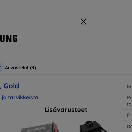
Arvostelut (4)
 Gold
Kä
 ja tarvikkeista
K
re
Lisävarusteet
Pr
RA