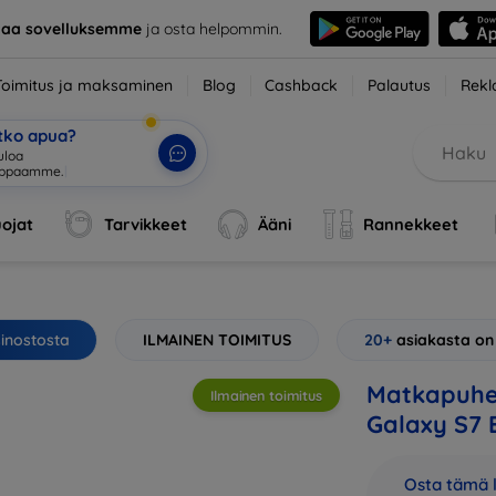
taa sovelluksemme
ja osta helpommin.
Toimitus ja maksaminen
Blog
Cashback
Palautus
Rekl
etko apua?
ojat
Tarvikkeet
Ääni
Rannekkeet
sinostosta
ILMAINEN TOIMITUS
20+
asiakasta on
Matkapuhe
Ilmainen toimitus
Galaxy S7 
Osta tämä l