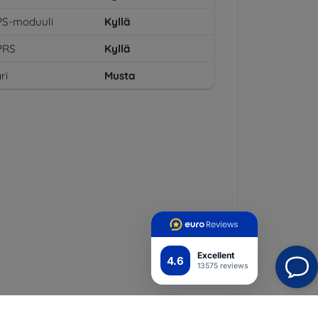
PS-moduuli
Kyllä
PRS
Kyllä
ri
Musta
Excellent
4.6
13575 reviews