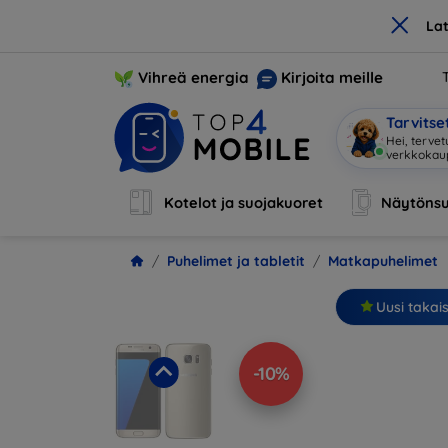
×
La
Vihreä energia
Kirjoita meille
Tarvits
Olen
|
Kotelot ja suojakuoret
Näytönsu
Puhelimet ja tabletit
Matkapuhelimet
Uusi takai
-10%