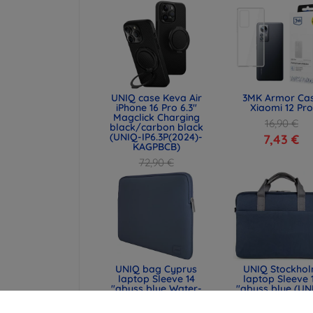
UNIQ case Keva Air
3MK Armor Ca
iPhone 16 Pro 6.3"
Xiaomi 12 Pro
Magclick Charging
16,90 €
black/carbon black
(UNIQ-IP6.3P(2024)-
7,43 €
KAGPBCB)
72,90 €
54,67 €
UNIQ bag Cyprus
UNIQ Stockho
laptop Sleeve 14
laptop Sleeve 
"abyss blue Water-
"abyss blue (UN
resistant Neoprene
STOCKHOLM (16
(UNIQ-CYPRUS (14) -
ABSBLUE)