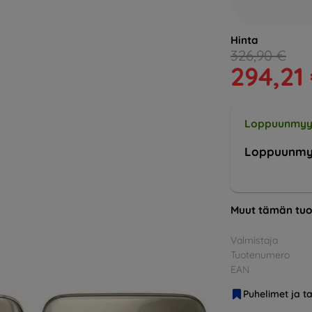
Hinta
326,90 €
294,21
Loppuunmyy
Loppuunmy
Muut tämän tuo
Valmistaja
Tuotenumero
EAN
Puhelimet ja ta