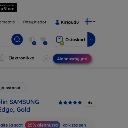
amaatio
Yhteystiedot
Kirjaudu
Ostoskori
0
0
0
Elektroniikka
Alennusmyynti
 jo ostanut
lin SAMSUNG
4x
Edge, Gold
aite ja saat
25% alennusta
kaikista sen