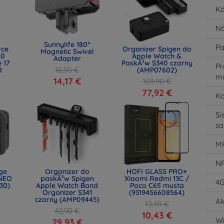
Kä
Nä
Sunnylife 180°
Pa
rce
Organizer Spigen do
Magnetic Swivel
.0
Apple Watch &
Adapter
 17
PaskÃ³w S340 czarny
Pr
18,90 €
d
(AMP07602)
m
)
14,17 €
103,90 €
77,92 €
K
Si
s
MP
N
age
Organizer do
HOFI GLASS PRO+
NEO
paskÃ³w Spigen
Xiaomi Redmi 13C /
4
30)
Apple Watch Band
Poco C65 musta
Organizer S341
(9319456608564)
czarny (AMP09445)
Ak
13,90 €
42,90 €
10,43 €
Wi
29,93 €