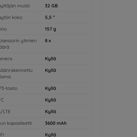
yttäjän muisti
32
GB
ytön koko
5,5
"
ino
157
g
osessorin ytimien
8
x
äärä
amera
Kyllä
säänrakennettu
Kyllä
alama
3-toisto
Kyllä
FC
Kyllä
G/LTE
Kyllä
un kapasiteetti
3600
mAh
Fi
Kyllä