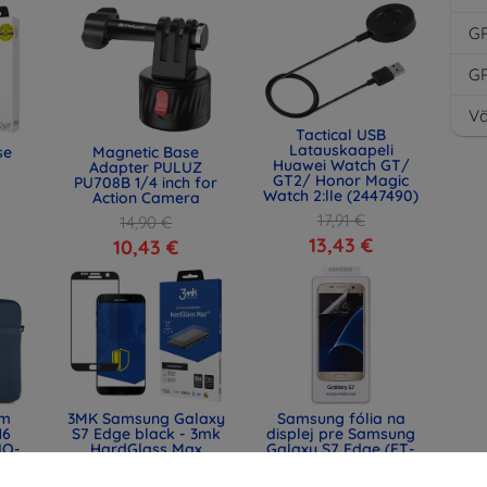
G
G
Vä
Tactical USB
Latauskaapeli
se
Magnetic Base
Huawei Watch GT/
Adapter PULUZ
GT2/ Honor Magic
PU708B 1/4 inch for
Watch 2:lle (2447490)
Action Camera
17,91 €
14,90 €
13,43 €
10,43 €
lm
3MK Samsung Galaxy
Samsung fólia na
16
S7 Edge black - 3mk
displej pre Samsung
IQ-
HardGlass Max
Galaxy S7 Edge (ET-
) -
FG935CTEGWW)
11,90 €