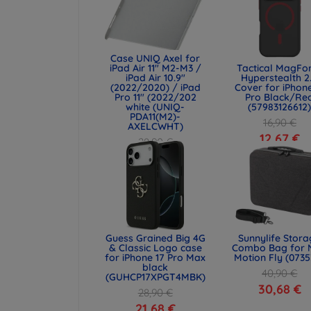
Case UNIQ Axel for
iPad Air 11" M2-M3 /
Tactical MagFo
iPad Air 10.9"
Hyperstealth 2
(2022/2020) / iPad
Cover for iPhone
Pro 11" (2022/202
Pro Black/Re
white (UNIQ-
(57983126612
PDA11(M2)-
16,90 €
AXELCWHT)
12,67 €
28,90 €
21,68 €
Guess Grained Big 4G
Sunnylife Stor
& Classic Logo case
Combo Bag for 
for iPhone 17 Pro Max
Motion Fly (0735
black
40,90 €
(GUHCP17XPGT4MBK)
30,68 €
28,90 €
21,68 €