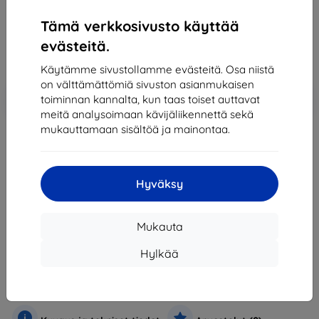
106,90 €
96,21 €
Tämä verkkosivusto käyttää
evästeitä.
Hinta ilman ALV:tä
77,59 €
Käytämme sivustollamme evästeitä. Osa niistä
on välttämättömiä sivuston asianmukaisen
Lisää
Alennus kupongilla
-10%
toiminnan kannalta, kun taas toiset auttavat
EXTRA10
ostoskoriin
meitä analysoimaan kävijäliikennettä sekä
mukauttamaan sisältöä ja mainontaa.
Loppuunmyyty
Hyväksy
Loppuunmyyty
Mukauta
Valmistaja
Lenovo
Hylkää
Tuotenumero
6947681542303
Puhelimet ja tabletit
Matkapuhelimet
Älypuhelimet
A