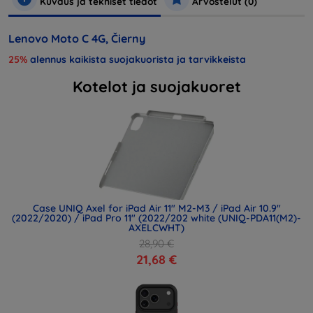
Kuvaus ja tekniset tiedot
Arvostelut (0)
Lenovo Moto C 4G, Čierny
25%
alennus kaikista suojakuorista ja tarvikkeista
Kotelot ja suojakuoret
Case UNIQ Axel for iPad Air 11" M2-M3 / iPad Air 10.9"
(2022/2020) / iPad Pro 11" (2022/202 white (UNIQ-PDA11(M2)-
AXELCWHT)
28,90 €
21,68 €