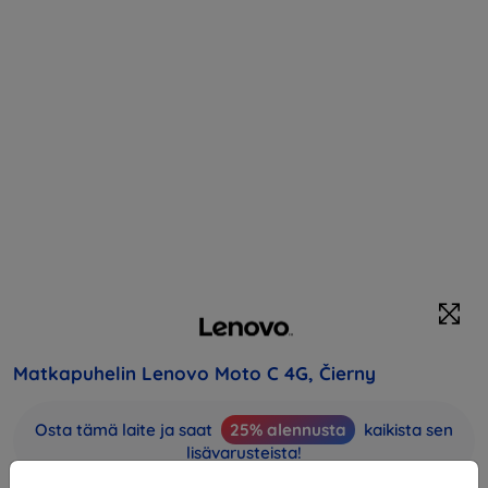
Matkapuhelin Lenovo Moto C 4G, Čierny
Osta tämä laite ja saat
25% alennusta
kaikista sen
lisävarusteista!