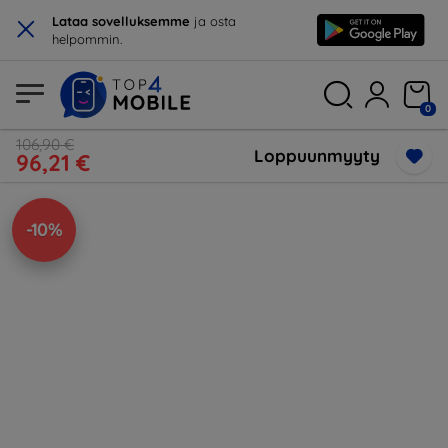
×
Lataa sovelluksemme
ja osta
helpommin.
0
106,90 €
Loppuunmyyty
96,21 €
-10%