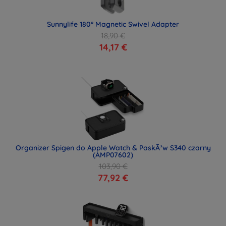
Sunnylife 180° Magnetic Swivel Adapter
18,90 €
14,17 €
Organizer Spigen do Apple Watch & PaskÃ³w S340 czarny
(AMP07602)
103,90 €
77,92 €