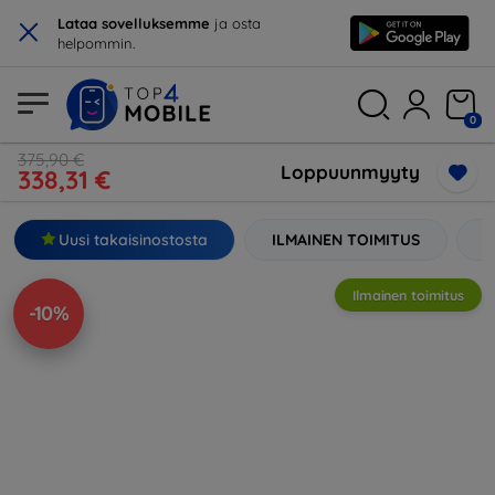
×
Lataa sovelluksemme
ja osta
helpommin.
0
375,90 €
Loppuunmyyty
338,31 €
Uusi takaisinostosta
ILMAINEN TOIMITUS
3
Ilmainen toimitus
-10%