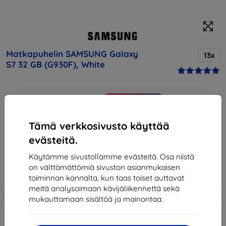
Matkapuhelin SAMSUNG Galaxy
13x
S7 32 GB (G930F), White
Osta tämä laite ja saat
25% alennusta
kaikista sen
lisävarusteista!
Tämä verkkosivusto käyttää
Hinta
evästeitä.
375,90 €
338,31 €
Käytämme sivustollamme evästeitä. Osa niistä
on välttämättömiä sivuston asianmukaisen
toiminnan kannalta, kun taas toiset auttavat
meitä analysoimaan kävijäliikennettä sekä
Lisää
Alennus kupongilla
-10%
EXTRA10
mukauttamaan sisältöä ja mainontaa.
ostoskoriin