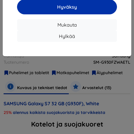
Loppuunmyyty
Hyväksy
Loppuunmyyty
Mukauta
Hylkää
Muut tämän tuotteen vaihtoehdot
Valmistaja
Samsung
Tuotenumero
SM-G930FZWAETL
Puhelimet ja tabletit
Matkapuhelimet
Älypuhelimet
Kuvaus ja tekniset tiedot
Arvostelut (13)
SAMSUNG Galaxy S7 32 GB (G930F), White
25%
alennus kaikista suojakuorista ja tarvikkeista
Kotelot ja suojakuoret