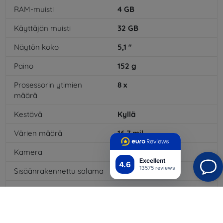
RAM-muisti
4
GB
Käyttäjän muisti
32
GB
Näytön koko
5,1
"
Paino
152
g
Prosessorin ytimien
8
x
määrä
Kestävä
Kyllä
Värien määrä
16,7
mil
Kamera
Kyllä
Excellent
4.6
13575 reviews
Sisäänrakennettu salama
Kyllä
MP3-toisto
Kyllä
3,5 mm:n liitäntä
Kyllä