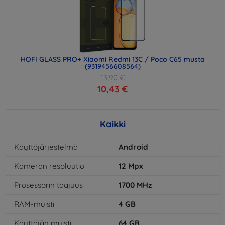
HOFI GLASS PRO+ Xiaomi Redmi 13C / Poco C65 musta
(9319456608564)
13,90 €
10,43 €
Kaikki
Käyttöjärjestelmä
Android
Kameran resoluutio
12
Mpx
Prosessorin taajuus
1700
MHz
RAM-muisti
4
GB
Käyttäjän muisti
64
GB