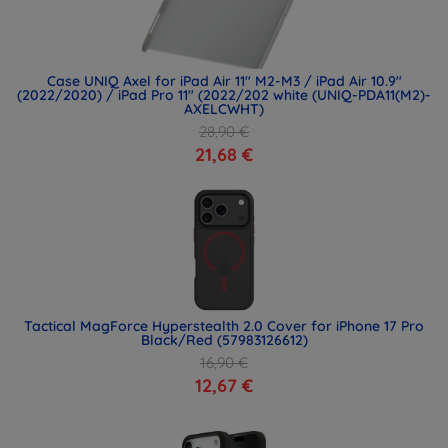
Case UNIQ Axel for iPad Air 11" M2-M3 / iPad Air 10.9"
(2022/2020) / iPad Pro 11" (2022/202 white (UNIQ-PDA11(M2)-
AXELCWHT)
28,90 €
21,68 €
Tactical MagForce Hyperstealth 2.0 Cover for iPhone 17 Pro
Black/Red (57983126612)
16,90 €
12,67 €