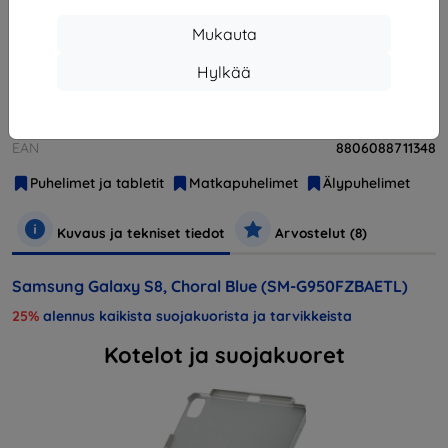
Loppuunmyyty
Mukauta
Hylkää
Valmistaja
Samsung
Tuotenumero
SM-G950FZBAETL
EAN
8806088711348
Puhelimet ja tabletit
Matkapuhelimet
Älypuhelimet
Kuvaus ja tekniset tiedot
Arvostelut (8)
Samsung Galaxy S8, Choral Blue (SM-G950FZBAETL)
25%
alennus kaikista suojakuorista ja tarvikkeista
Kotelot ja suojakuoret