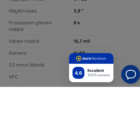
Näytön koko
5,8
"
Prosessorin ytimien
8
x
määrä
Värien määrä
16,7
mil
Kamera
Kyllä
3,5 mm:n liitäntä
Kyllä
Excellent
4.6
13575 reviews
NFC
Kyllä
4G/LTE
Kyllä
Akkutyyppi
Li-Po
Akun kapasiteetti
3000
mAh
WiFi
Kyllä
EDGE
Kyllä