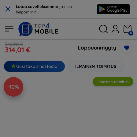
×
Lataa sovelluksemme
ja osta
helpommin.
0
348,90 €
Loppuunmyyty
314,01 €
Uusi takaisinostosta
ILMAINEN TOIMITUS
Ilmainen toimitus
-10%