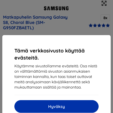
Matkapuhelin Samsung Galaxy
8x
S8, Choral Blue (SM-
G950FZBAETL)
Osta tämä laite ja saat
25% alennusta
kaikista sen
lisävarusteista!
Tämä verkkosivusto käyttää
evästeitä.
Hinta
348,90 €
Käytämme sivustollamme evästeitä. Osa niistä
314,01 €
on välttämättömiä sivuston asianmukaisen
toiminnan kannalta, kun taas toiset auttavat
meitä analysoimaan kävijäliikennettä sekä
Lisää
Alennus kupongilla
mukauttamaan sisältöä ja mainontaa.
-10%
EXTRA10
ostoskoriin
Hyväksy
Loppuunmyyty