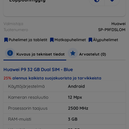
Valmistaja
Huawei
Tuotenumero
SP-P9FDSLOM
Puhelimet ja tabletit
Matkapuhelimet
Älypuhelimet
Kuvaus ja tekniset tiedot
Arvostelut (0)
Huawei P9 32 GB Dual SIM - Blue
25%
alennus kaikista suojakuorista ja tarvikkeista
Käyttöjärjestelmä
Android
Kameran resoluutio
12
Mpx
Prosessorin taajuus
2500
MHz
RAM-muisti
3
GB