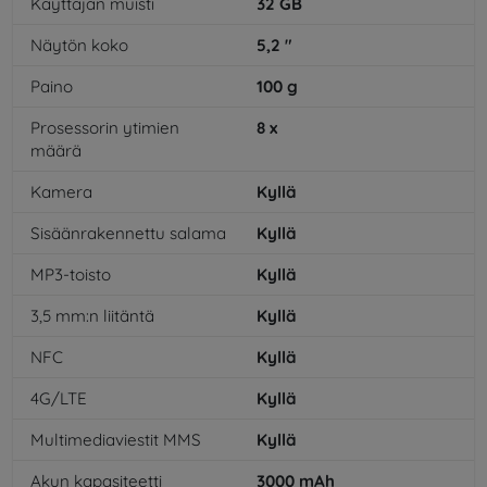
Käyttäjän muisti
32
GB
Näytön koko
5,2
"
Paino
100
g
Prosessorin ytimien
8
x
määrä
Kamera
Kyllä
Sisäänrakennettu salama
Kyllä
MP3-toisto
Kyllä
3,5 mm:n liitäntä
Kyllä
NFC
Kyllä
4G/LTE
Kyllä
Multimediaviestit MMS
Kyllä
Akun kapasiteetti
3000
mAh