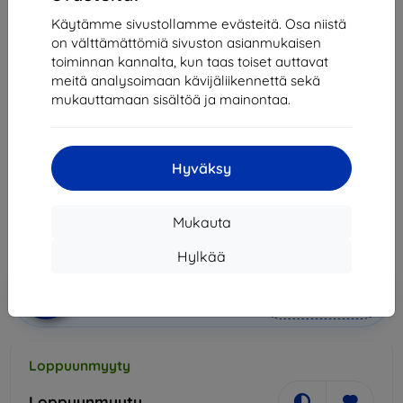
Käytämme sivustollamme evästeitä. Osa niistä
on välttämättömiä sivuston asianmukaisen
toiminnan kannalta, kun taas toiset auttavat
Matkapuhelin Huawei P9 32 GB Dual SIM - Blue
meitä analysoimaan kävijäliikennettä sekä
mukauttamaan sisältöä ja mainontaa.
Osta tämä laite ja saat
25% alennusta
kaikista sen
lisävarusteista!
Hyväksy
Hinta
373,90 €
336,51 €
Mukauta
Hylkää
Lisää
Alennus kupongilla
-10%
EXTRA10
ostoskoriin
Loppuunmyyty
Loppuunmyyty