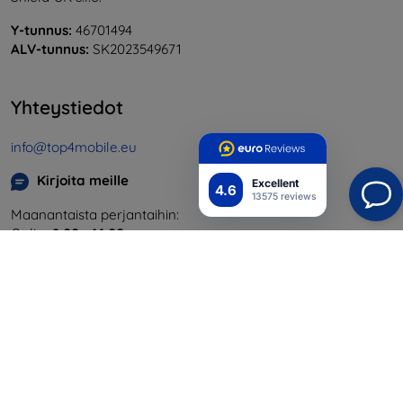
Y-tunnus:
46701494
ALV-tunnus:
SK2023549671
Yhteystiedot
info@top4mobile.eu
Kirjoita meille
Excellent
4.6
13575 reviews
Maanantaista perjantaihin:
Online
8:00 - 16:00
Lauantai ja sunnuntai:
Offline
Ostaminen
Toimitus ja maksaminen