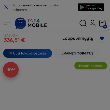
×
Lataa sovelluksemme
ja osta
helpommin.
0
373,90 €
Loppuunmyyty
336,51 €
Uusi takaisinostosta
ILMAINEN TOIMITUS
Ilmainen toimitus
-10%