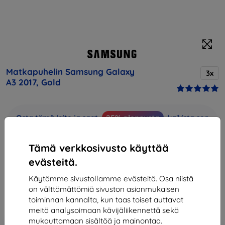
Matkapuhelin Samsung Galaxy
3x
A3 2017, Gold
Osta tämä laite ja saat
25% alennusta
kaikista sen
lisävarusteista!
Tämä verkkosivusto käyttää
Kuvaus ja tekniset tiedot
evästeitä.
Hinta
163,90 €
Käytämme sivustollamme evästeitä. Osa niistä
147,51 €
on välttämättömiä sivuston asianmukaisen
toiminnan kannalta, kun taas toiset auttavat
meitä analysoimaan kävijäliikennettä sekä
mukauttamaan sisältöä ja mainontaa.
Lisää
Alennus kupongilla