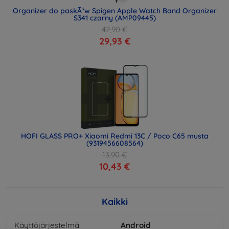
Organizer do paskÃ³w Spigen Apple Watch Band Organizer
S341 czarny (AMP09445)
42,90 €
29,93 €
HOFI GLASS PRO+ Xiaomi Redmi 13C / Poco C65 musta
(9319456608564)
13,90 €
10,43 €
Kaikki
Käyttöjärjestelmä
Android