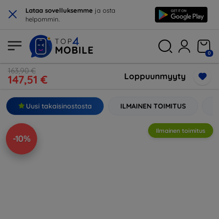
×
Lataa sovelluksemme
ja osta
helpommin.
0
163,90 €
Loppuunmyyty
147,51 €
Uusi takaisinostosta
ILMAINEN TOIMITUS
2
Ilmainen toimitus
-10%