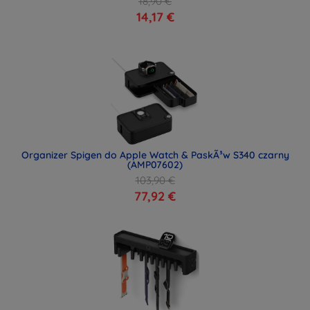
18,90 €
14,17 €
Organizer Spigen do Apple Watch & PaskÃ³w S340 czarny
(AMP07602)
103,90 €
77,92 €