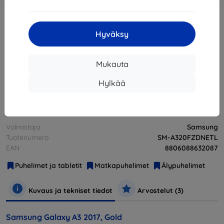
-10%
EXTRA10
ostoskoriin
Hyväksy
Loppuunmyyty
Loppuunmyyty
Mukauta
Hylkää
Muut tämän tuotteen vaihtoehdot
Valmistaja
Samsung
Tuotenumero
SM-A320FZDNETL
EAN
8806088632087
Puhelimet ja tabletit
Matkapuhelimet
Älypuhelimet
Kuvaus ja tekniset tiedot
Arvostelut (3)
Samsung Galaxy A3 2017, Gold