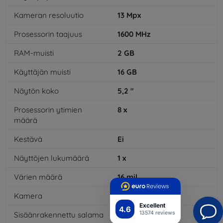
Kameran resoluutio
13
Mpx
Prosessorin taajuus
1600
MHz
RAM-muisti
2
GB
Käyttäjän muisti
16
GB
Näytön koko
5,2
"
Prosessorin ytimien
8
x
määrä
Kestävä
Ei
Näyttöjen lukumäärä
1
x
Värien määrä
16
mil
Kamera
Kyllä
Excellent
4.6
13574 reviews
Sisäänrakennettu salama
Kyllä