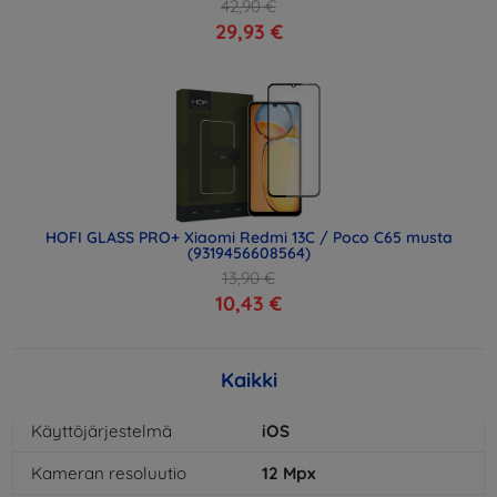
42,90 €
29,93 €
HOFI GLASS PRO+ Xiaomi Redmi 13C / Poco C65 musta
(9319456608564)
13,90 €
10,43 €
Kaikki
Käyttöjärjestelmä
iOS
Kameran resoluutio
12
Mpx