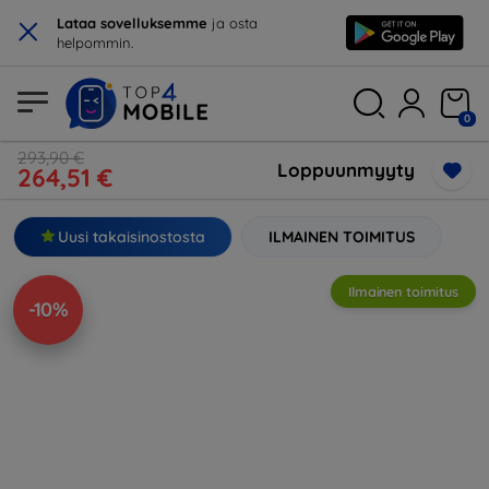
×
Lataa sovelluksemme
ja osta
helpommin.
0
293,90 €
Loppuunmyyty
264,51 €
Uusi takaisinostosta
ILMAINEN TOIMITUS
Ilmainen toimitus
-10%