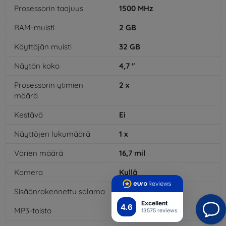
Prosessorin taajuus
1500
MHz
RAM-muisti
2
GB
Käyttäjän muisti
32
GB
Näytön koko
4,7
"
Prosessorin ytimien
2
x
määrä
Kestävä
Ei
Näyttöjen lukumäärä
1
x
Värien määrä
16,7
mil
Kamera
Kyllä
Sisäänrakennettu salama
Kyllä
Excellent
4.6
MP3-toisto
Kyllä
13575 reviews