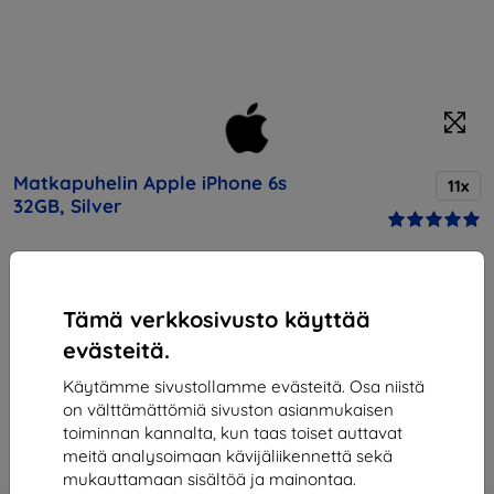
Matkapuhelin Apple iPhone 6s
11x
32GB, Silver
Osta tämä laite ja saat
25% alennusta
kaikista sen
lisävarusteista!
Tämä verkkosivusto käyttää
evästeitä.
Hinta
293,90 €
Käytämme sivustollamme evästeitä. Osa niistä
264,51 €
on välttämättömiä sivuston asianmukaisen
toiminnan kannalta, kun taas toiset auttavat
meitä analysoimaan kävijäliikennettä sekä
mukauttamaan sisältöä ja mainontaa.
Lisää
Alennus kupongilla
-10%