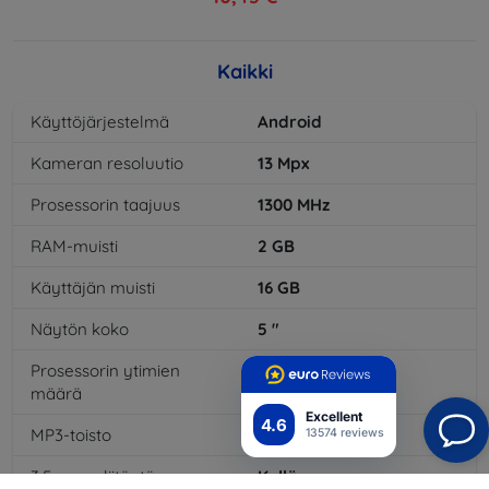
Kaikki
Käyttöjärjestelmä
Android
Kameran resoluutio
13
Mpx
Prosessorin taajuus
1300
MHz
RAM-muisti
2
GB
Käyttäjän muisti
16
GB
Näytön koko
5
"
Prosessorin ytimien
4
x
määrä
Excellent
4.6
MP3-toisto
Kyllä
13574 reviews
3,5 mm:n liitäntä
Kyllä