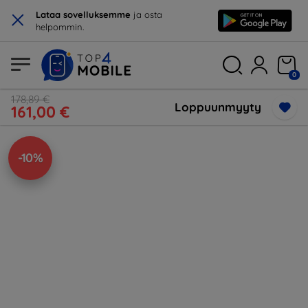
×
Lataa sovelluksemme
ja osta
helpommin.
0
178,89 €
Loppuunmyyty
161,00 €
-10%