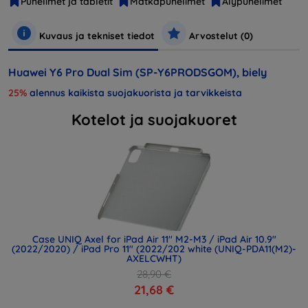
Puhelimet ja tabletit
Matkapuhelimet
Älypuhelimet
Kuvaus ja tekniset tiedot
Arvostelut (0)
Huawei Y6 Pro Dual Sim (SP-Y6PRODSGOM), biely
25%
alennus kaikista suojakuorista ja tarvikkeista
Kotelot ja suojakuoret
Case UNIQ Axel for iPad Air 11" M2-M3 / iPad Air 10.9"
(2022/2020) / iPad Pro 11" (2022/202 white (UNIQ-PDA11(M2)-
AXELCWHT)
28,90 €
21,68 €