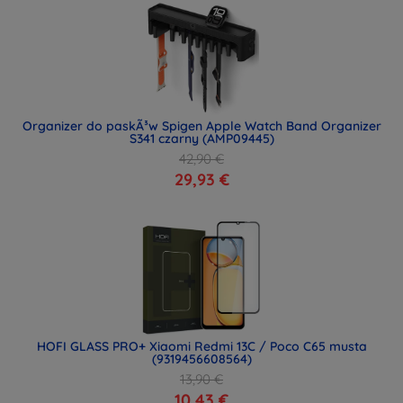
Organizer do paskÃ³w Spigen Apple Watch Band Organizer
S341 czarny (AMP09445)
42,90 €
29,93 €
HOFI GLASS PRO+ Xiaomi Redmi 13C / Poco C65 musta
(9319456608564)
13,90 €
10,43 €