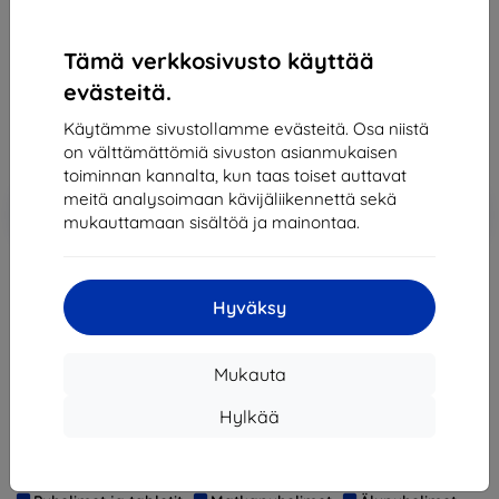
lisävarusteista!
Tämä verkkosivusto käyttää
178,89 €
evästeitä.
161,00 €
Käytämme sivustollamme evästeitä. Osa niistä
Hinta ilman ALV:tä
129,84 €
on välttämättömiä sivuston asianmukaisen
toiminnan kannalta, kun taas toiset auttavat
meitä analysoimaan kävijäliikennettä sekä
Lisää
Alennus kupongilla
-10%
EXTRA10
mukauttamaan sisältöä ja mainontaa.
ostoskoriin
Loppuunmyyty
Hyväksy
Loppuunmyyty
Mukauta
Hylkää
Valmistaja
Huawei
Tuotenumero
6901443115624