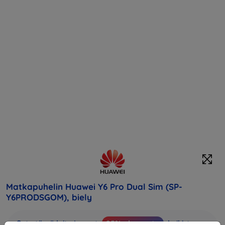
Matkapuhelin Huawei Y6 Pro Dual Sim (SP-
Y6PRODSGOM), biely
Osta tämä laite ja saat
25% alennusta
kaikista sen