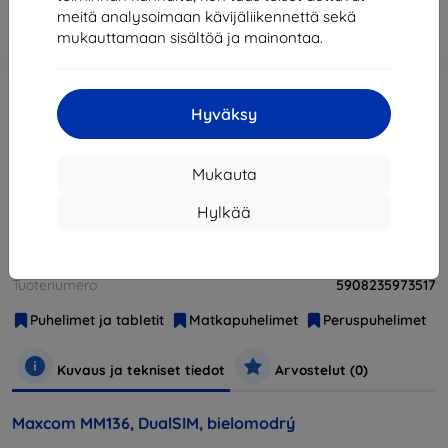
Hinta ilman ALV:tä
23,16 €
meitä analysoimaan kävijäliikennettä sekä
mukauttamaan sisältöä ja mainontaa.
Lisää
Alennus kupongilla
-10%
EXTRA10
ostoskoriin
Hyväksy
Loppuunmyyty
Mukauta
Loppuunmyyty
Hylkää
Valmistaja
MaxCom
Tuotenumero
5908235973517
Puhelimet ja tabletit
Matkapuhelimet
Peruspuhelimet
Kuvaus ja tekniset tiedot
Arvostelut (0)
Maxcom MM136, DualSIM, bielomodrý