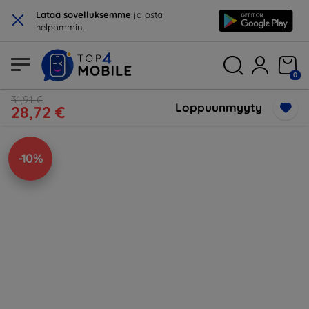
×
Lataa sovelluksemme
ja osta
helpommin.
0
31,91 €
Loppuunmyyty
28,72 €
-10%