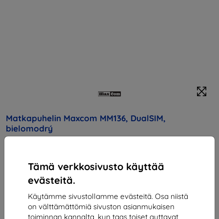
Matkapuhelin Maxcom MM136, DualSIM,
bielomodrý
Osta tämä laite ja saat
25% alennusta
kaikista sen
lisävarusteista!
Tämä verkkosivusto käyttää
evästeitä.
31,91 €
28,72 €
Käytämme sivustollamme evästeitä. Osa niistä
on välttämättömiä sivuston asianmukaisen
toiminnan kannalta, kun taas toiset auttavat