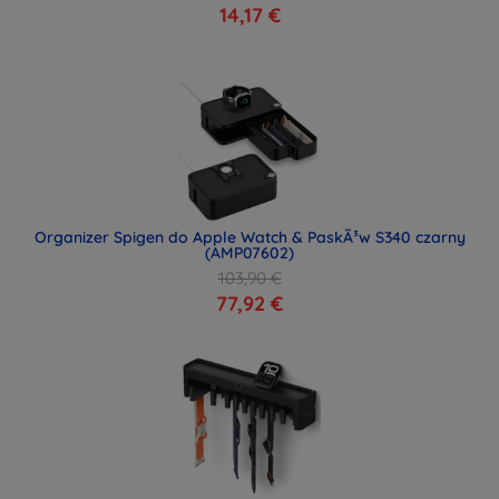
14,17 €
Organizer Spigen do Apple Watch & PaskÃ³w S340 czarny
(AMP07602)
103,90 €
77,92 €