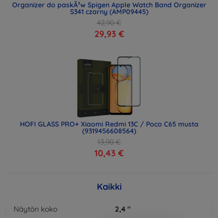
Organizer do paskÃ³w Spigen Apple Watch Band Organizer
S341 czarny (AMP09445)
42,90 €
29,93 €
HOFI GLASS PRO+ Xiaomi Redmi 13C / Poco C65 musta
(9319456608564)
13,90 €
10,43 €
Kaikki
Näytön koko
2,4
"