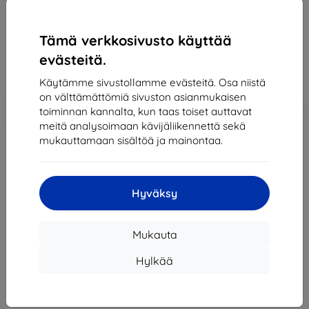
65,91 €
59,32 €
Tämä verkkosivusto käyttää
evästeitä.
Hinta ilman ALV:tä
47,84 €
Käytämme sivustollamme evästeitä. Osa niistä
on välttämättömiä sivuston asianmukaisen
Lisää
Alennus kupongilla
-10%
toiminnan kannalta, kun taas toiset auttavat
EXTRA10
ostoskoriin
meitä analysoimaan kävijäliikennettä sekä
mukauttamaan sisältöä ja mainontaa.
Loppuunmyyty
Loppuunmyyty
Hyväksy
Mukauta
Muut tämän tuotteen vaihtoehdot
Hylkää
Valmistaja
Lenovo
Tuotenumero
190576075288