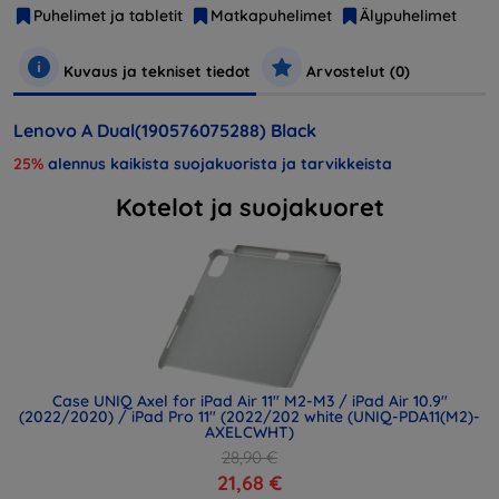
Puhelimet ja tabletit
Matkapuhelimet
Älypuhelimet
Kuvaus ja tekniset tiedot
Arvostelut (0)
Lenovo A Dual(190576075288) Black
25%
alennus kaikista suojakuorista ja tarvikkeista
Kotelot ja suojakuoret
Case UNIQ Axel for iPad Air 11" M2-M3 / iPad Air 10.9"
(2022/2020) / iPad Pro 11" (2022/202 white (UNIQ-PDA11(M2)-
AXELCWHT)
28,90 €
21,68 €