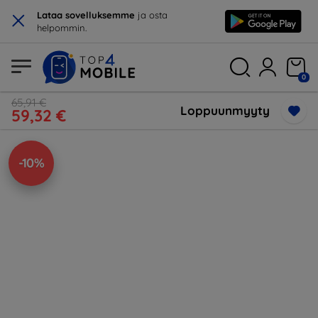
×
Lataa sovelluksemme
ja osta
helpommin.
0
65,91 €
Loppuunmyyty
59,32 €
-10%