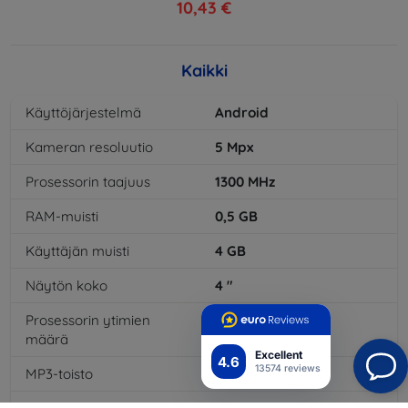
10,43 €
Kaikki
Käyttöjärjestelmä
Android
Kameran resoluutio
5
Mpx
Prosessorin taajuus
1300
MHz
RAM-muisti
0,5
GB
Käyttäjän muisti
4
GB
Näytön koko
4
"
Prosessorin ytimien
4
x
määrä
Excellent
4.6
13574 reviews
MP3-toisto
Kyllä