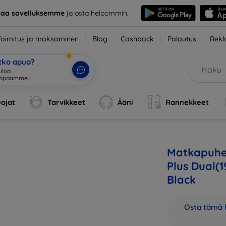
taa sovelluksemme
ja osta helpommin.
Toimitus ja maksaminen
Blog
Cashback
Palautus
Rekl
etko apua?
ojat
Tarvikkeet
Ääni
Rannekkeet
Matkapuhe
Plus Dual(
Black
Osta tämä l