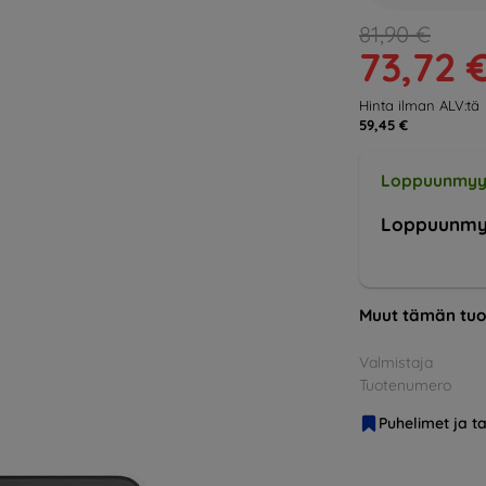
81,90 €
73,72 
Hinta ilman ALV:tä
59,45 €
Loppuunmyy
Loppuunmy
Muut tämän tuo
Valmistaja
Tuotenumero
Puhelimet ja ta