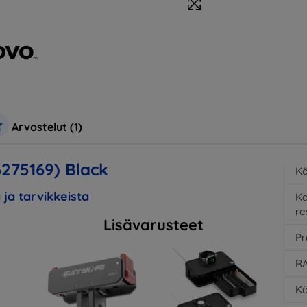
Arvostelut (1)
6275169) Black
Kä
 ja tarvikkeista
K
re
Lisävarusteet
Pr
RA
Kä