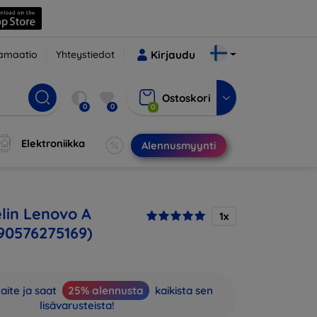
amaatio
Yhteystiedot
Kirjaudu
Ostoskori
0
0
0
Elektroniikka
Alennusmyynti
lin Lenovo A
1x
190576275169)
aite ja saat
25% alennusta
kaikista sen
lisävarusteista!