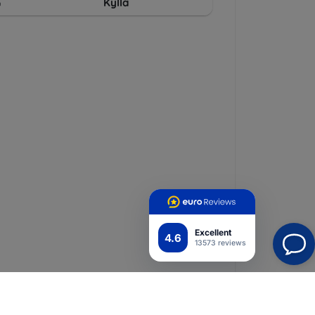
G
Kyllä
Excellent
4.6
13573 reviews