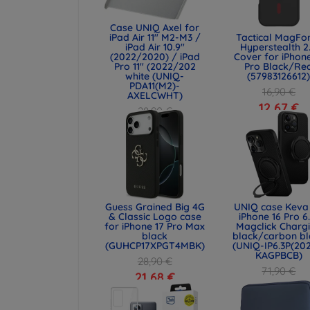
Case UNIQ Axel for
iPad Air 11" M2-M3 /
Tactical MagFo
iPad Air 10.9"
Hyperstealth 2
(2022/2020) / iPad
Cover for iPhone
Pro 11" (2022/202
Pro Black/Re
white (UNIQ-
(57983126612
PDA11(M2)-
16,90 €
AXELCWHT)
12,67 €
28,90 €
21,68 €
Guess Grained Big 4G
UNIQ case Keva 
& Classic Logo case
iPhone 16 Pro 6
for iPhone 17 Pro Max
Magclick Charg
black
black/carbon bl
(GUHCP17XPGT4MBK)
(UNIQ-IP6.3P(20
KAGPBCB)
28,90 €
71,90 €
21,68 €
53,93 €