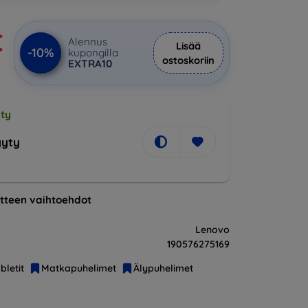
€
Alennus
Lisää
-10%
kupongilla
ostoskoriin
EXTRA10
ty
yty
tteen vaihtoehdot
Lenovo
190576275169
bletit
Matkapuhelimet
Älypuhelimet