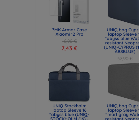
3MK Armor Case
UNIQ bag Cypr
Xiaomi 12 Pro
laptop Sleeve 
"abyss blue Wat
16,90 €
resistant Neopr
(UNIQ-CYPRUS (1
7,43 €
ABSBLUE)
32,90 €
24,68 €
UNIQ Stockholm
UNIQ bag Cypr
laptop Sleeve 16
laptop Sleeve 
"abyss blue (UNIQ-
"marl gray Wat
STOCKHOLM (16) -
resistant Neopr
ABSBLUE)
(UNIQ-CYPRUS (1
MALGRY)
51,89 €
37,89 €
38,92 €