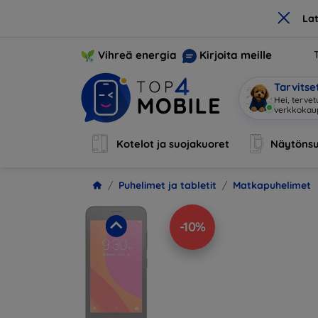
×
La
Vihreä energia
Kirjoita meille
Tarvits
Olen M
|
Kotelot ja suojakuoret
Näytönsu
Puhelimet ja tabletit
Matkapuhelimet
-10%