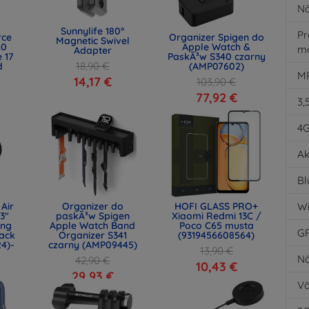
Nä
Sunnylife 180°
Pr
rce
Organizer Spigen do
Magnetic Swivel
.0
Apple Watch &
m
Adapter
 17
PaskÃ³w S340 czarny
18,90 €
d
(AMP07602)
MP
)
14,17 €
103,90 €
77,92 €
3,
4
Ak
Bl
Air
Organizer do
HOFI GLASS PRO+
Wi
.3"
paskÃ³w Spigen
Xiaomi Redmi 13C /
ing
Apple Watch Band
Poco C65 musta
G
ack
Organizer S341
(9319456608564)
24)-
czarny (AMP09445)
13,90 €
Nä
42,90 €
10,43 €
29,93 €
Vä