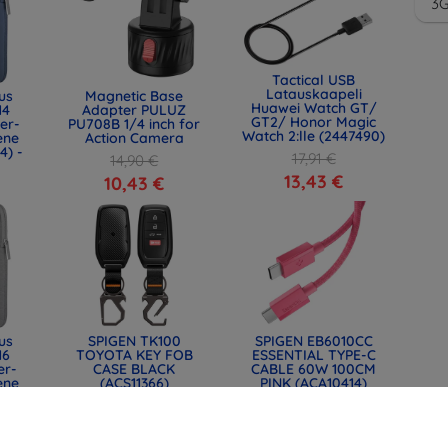
3
Tactical USB
Latauskaapeli
us
Magnetic Base
Huawei Watch GT/
14
Adapter PULUZ
GT2/ Honor Magic
er-
PU708B 1/4 inch for
Watch 2:lle (2447490)
ene
Action Camera
4) -
17,91 €
14,90 €
13,43 €
10,43 €
us
SPIGEN TK100
SPIGEN EB6010CC
16
TOYOTA KEY FOB
ESSENTIAL TYPE-C
er-
CASE BLACK
CABLE 60W 100CM
ene
(ACS11366)
PINK (ACA10414)
6) -
34,91 €
14,90 €
26,18 €
11,18 €