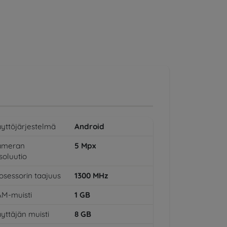
yttöjärjestelmä
Android
ameran
5
Mpx
soluutio
osessorin taajuus
1300
MHz
M-muisti
1
GB
yttäjän muisti
8
GB