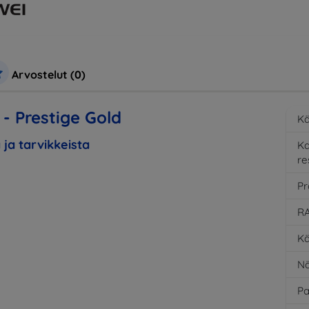
Arvostelut (0)
- Prestige Gold
Kä
 ja tarvikkeista
K
re
Pr
RA
Kä
Nä
Pa