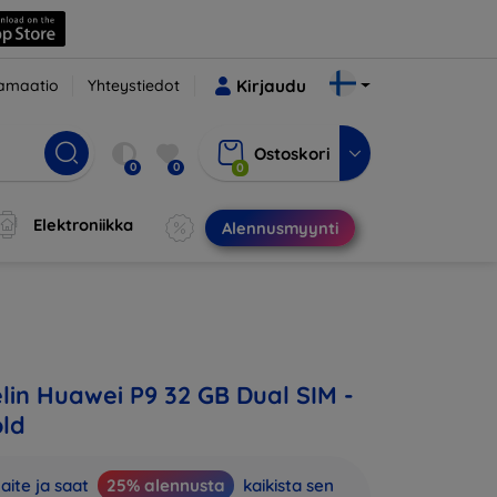
amaatio
Yhteystiedot
Kirjaudu
Ostoskori
0
0
0
Elektroniikka
Alennusmyynti
in Huawei P9 32 GB Dual SIM -
old
aite ja saat
25% alennusta
kaikista sen