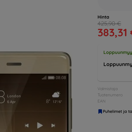
Hinta
425,90 €
383,31
Loppuunmyy
Loppuunmy
Valmistaja
Tuotenumero
EAN
Puhelimet ja ta