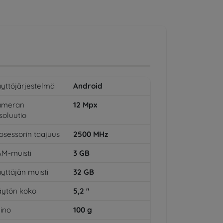
yttöjärjestelmä
Android
ameran
12
Mpx
soluutio
osessorin taajuus
2500
MHz
M-muisti
3
GB
yttäjän muisti
32
GB
ytön koko
5,2
"
ino
100
g