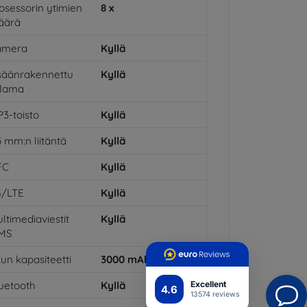
osessorin ytimien
8
x
äärä
amera
Kyllä
säänrakennettu
Kyllä
alama
3-toisto
Kyllä
5 mm:n liitäntä
Kyllä
FC
Kyllä
G/LTE
Kyllä
ltimediaviestit
Kyllä
MS
un kapasiteetti
3000
mAh
uetooth
Kyllä
Excellent
4.6
13574 reviews