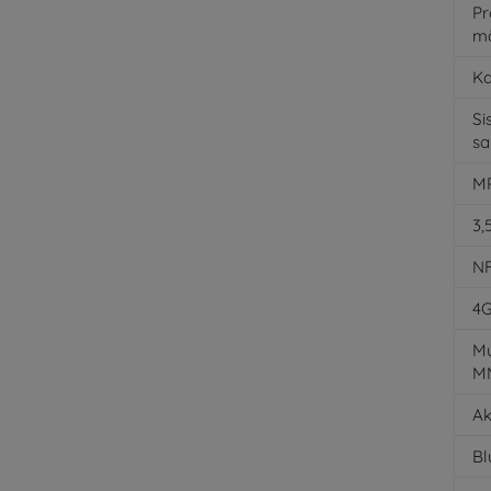
Pr
m
K
Si
s
MP
3,
N
4
Mu
M
Ak
Bl