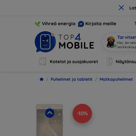
×
La
Vihreä energia
Kirjoita meille
Tarvits
Hei, ter
|
Kotelot ja suojakuoret
Näytönsu
Puhelimet ja tabletit
Matkapuhelimet
-10%