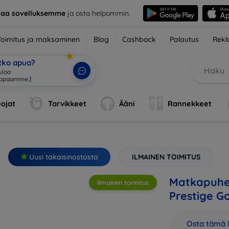
taa sovelluksemme
ja osta helpommin.
Toimitus ja maksaminen
Blog
Cashback
Palautus
Rekl
etko apua?
ojat
Tarvikkeet
Ääni
Rannekkeet
Uusi takaisinostosta
ILMAINEN TOIMITUS
Matkapuhel
Ilmainen toimitus
Prestige G
Osta tämä l