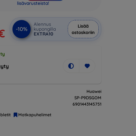
lisävarusteista!
Alennus
Lisää
-10%
kupongilla
 €
ostoskoriin
EXTRA10
ty
yty
Huawei
SP-P9DSGOM
6901443145751
bletit
Matkapuhelimet