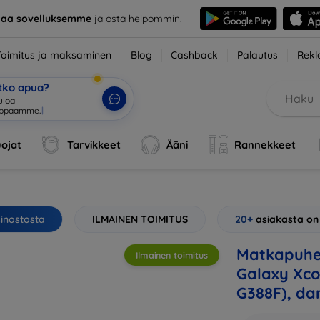
taa sovelluksemme
ja osta helpommin.
Toimitus ja maksaminen
Blog
Cashback
Palautus
Rekl
etko apua?
ojat
Tarvikkeet
Ääni
Rannekkeet
sinostosta
ILMAINEN TOIMITUS
20+
asiakasta on
Matkapuhe
Ilmainen toimitus
Galaxy Xco
G388F), dar