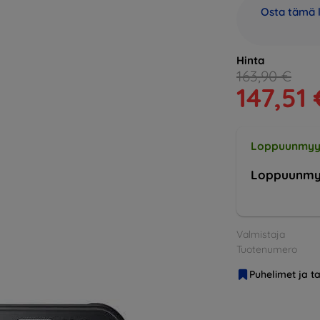
Osta tämä l
Hinta
163,90 €
147,51 
Loppuunmyy
Loppuunmy
Valmistaja
Tuotenumero
Puhelimet ja ta