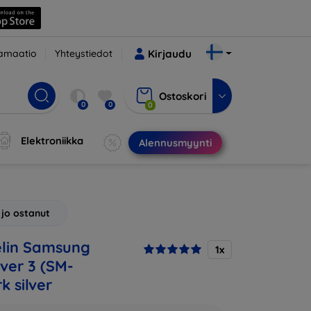
amaatio
Yhteystiedot
Kirjaudu
Ostoskori
0
0
0
Elektroniikka
Alennusmyynti
 jo ostanut
lin Samsung
1x
ver 3 (SM-
k silver