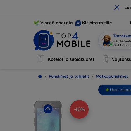
×
La
Vihreä energia
Kirjoita meille
Tarvits
Ol
|
Kotelot ja suojakuoret
Näytönsu
Puhelimet ja tabletit
Matkapuhelimet
Uusi takai
-10%