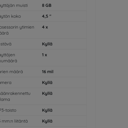
yttäjän muisti
8
GB
ytön koko
4,5
"
osessorin ytimien
4
x
äärä
stävä
Kyllä
yttöjen
1
x
ukumäärä
rien määrä
16
mil
amera
Kyllä
säänrakennettu
Kyllä
alama
3-toisto
Kyllä
5 mm:n liitäntä
Kyllä