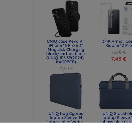
UNIQ case Keva Air
3MK Armor Ca
iPhone 16 Pro 6.3"
Xiaomi 12 Pro
Magclick Charging
16,90 €
black/carbon black
(UNIQ-IP6.3P(2024)-
7,43 €
KAGPBCB)
71,90 €
53,93 €
UNIQ bag Cyprus
UNIQ Stockho
laptop Sleeve 14
laptop Sleeve 
"abyss blue Water-
"abyss blue (UN
resistant Neoprene
STOCKHOLM (16
(UNIQ-CYPRUS (14) -
ABSBLUE)