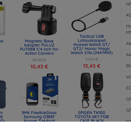
N
4
Mu
M
Tactical USB
Latauskaapeli
se
Magnetic Base
Ak
Huawei Watch GT/
Adapter PULUZ
GT2/ Honor Magic
PU708B 1/4 inch for
Watch 2:lle (2447490)
Action Camera
Ak
17,91 €
14,90 €
13,43 €
Bl
10,43 €
Wi
E
G
G
lm
3MK FlexibleGlass
SPIGEN TK100
16
Samsung G388F
TOYOTA KEY FOB
IQ-
Xcover 3 Hybrid
CASE BLACK
Nä
) -
Glass
(ACS11366)