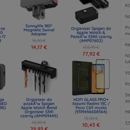
Kä
Nä
Sunnylife 180°
Pr
rce
Organizer Spigen do
Magnetic Swivel
.0
Apple Watch &
m
Adapter
 17
PaskÃ³w S340 czarny
18,90 €
d
(AMP07602)
Ke
)
14,17 €
103,90 €
77,92 €
Nä
l
Vä
K
Si
age
Organizer do
HOFI GLASS PRO+
s
NEO
paskÃ³w Spigen
Xiaomi Redmi 13C /
30)
Apple Watch Band
Poco C65 musta
Organizer S341
(9319456608564)
MP
czarny (AMP09445)
13,90 €
42,90 €
3,
10,43 €
29,93 €