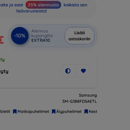
aite ja saat
25% alennusta
kaikista sen
lisävarusteista!
Alennus
Lisää
-10%
kupongilla
€
ostoskoriin
EXTRA10
ty
yty
Samsung
SM-G388FDSAETL
bletit
Matkapuhelimet
Älypuhelimet
Kestävät