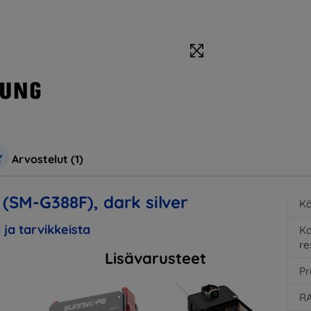
Arvostelut (1)
(SM-G388F), dark silver
Kä
 ja tarvikkeista
K
re
Lisävarusteet
Pr
RA