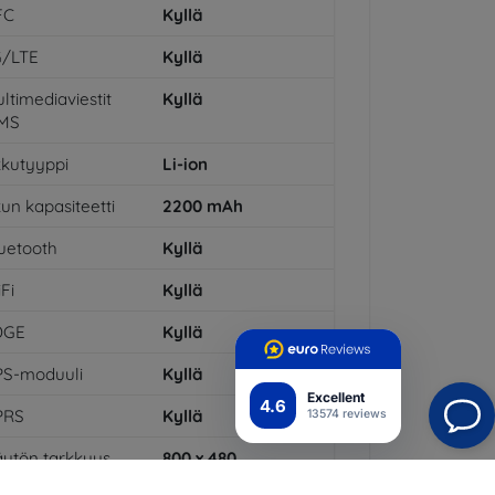
FC
Kyllä
G/LTE
Kyllä
ltimediaviestit
Kyllä
MS
kutyyppi
Li-ion
un kapasiteetti
2200
mAh
uetooth
Kyllä
Fi
Kyllä
DGE
Kyllä
PS-moduuli
Kyllä
Excellent
4.6
PRS
Kyllä
13574 reviews
ytön tarkkuus
800 x 480