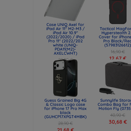
Case UNIQ Axel for
iPad Air 11" M2-M3 /
Tactical MagFo
iPad Air 10.9"
Hyperstealth 2
(2022/2020) / iPad
Cover for iPhone
Pro 11" (2022/202
Pro Black/Re
white (UNIQ-
(57983126612
PDA11(M2)-
16,90 €
AXELCWHT)
12,67 €
28,90 €
21,68 €
Guess Grained Big 4G
Sunnylife Stor
& Classic Logo case
Combo Bag for 
for iPhone 17 Pro Max
Motion Fly (0735
black
40,90 €
(GUHCP17XPGT4MBK)
30,68 €
28,90 €
21,68 €